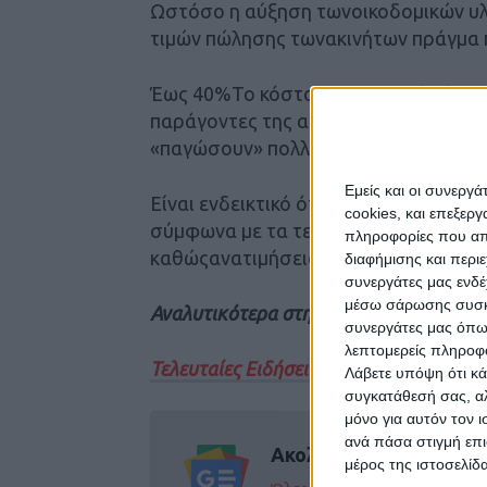
Ωστόσο η αύξηση τωνοικοδομικών υλ
τιμών πώλησης τωνακινήτων πράγμα π
Έως 40%Το κόστος κατασκευής έχει 
παράγοντες της αγοράς, μεορατό τον 
«παγώσουν» πολλά από τα έργα που εί
Εμείς και οι συνεργ
Είναι ενδεικτικό ότι η αύξηση σταοι
cookies, και επεξε
σύμφωνα με τα τελευταία στοιχεία τ
πληροφορίες που απο
καθώςανατιμήσεις καταγράφηκαν σεόλ
διαφήμισης και περι
συνεργάτες μας ενδέ
μέσω σάρωσης συσκευ
Αναλυτικότερα στην έντυπη έκδοση το
συνεργάτες μας όπω
λεπτομερείς πληροφορ
Τελευταίες Ειδήσεις Σήμερα
Λάβετε υπόψη ότι κά
συγκατάθεσή σας, αλ
μόνο για αυτόν τον 
ανά πάσα στιγμή επι
Ακολούθησε την εφημε
μέρος της ιστοσελίδα