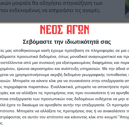
ικών μοιραία θα οδηγήσει στηναύξηση των
ου ενδεχομένως να επηρεάσει τις αγορές.
αυξηθεί κατά 35%-40%, όπως αναφέρουν
κίνδυνο, εάν συνεχιστείη κατάσταση, να
ναι σεεξέλιξη ή πρόκειται να ξεκινήσουν.
Σεβόμαστε την ιδιωτικότητά σας
άτες μας αποθηκεύουμε και/ή έχουμε πρόσβαση σε πληροφορίες σε μια
κοδομικά υλικά τον περασμένοΔεκέμβριο,
ργαζόμαστε προσωπικά δεδομένα, όπως μοναδικοί αναγνωριστικοί και 
ης ΕΛΣΤΑΤ, διαμορφώθηκε στο 7,1%,
στέλλονται από μια συσκευή για εξατομικευμένες διαφημίσεις και περ
ες ανεξαιρέτως τις επιμέρους κατηγορίες.
εχομένου, έρευνα ακροατηρίου και ανάπτυξη υπηρεσιών.
Με την άδειά σα
χεται να χρησιμοποιήσουμε ακριβή δεδομένα γεωγραφικής τοποθεσίας 
ών. Μπορείτε να κάνετε κλικ για να συναινέσετε στην επεξεργασία απ
υ «Νέου Αγώνα»
ς περιγράφεται παραπάνω. Εναλλακτικά, μπορείτε να αποκτήσετε πρό
ίες και να αλλάξετε τις προτιμήσεις σας πριν συναινέσετε ή να αρνηθεί
ποια επεξεργασία των προσωπικών σας δεδομένων ενδέχεται να μην απ
λά έχετε το δικαίωμα να αρνηθείτε αυτήν την επεξεργασία. Οι προτιμήσ
ιστότοπο. Μπορείτε να αλλάξετε τις προτιμήσεις σας ή να ανακαλέσετε
στρέφοντας σε αυτόν τον ιστότοπο και κάνοντας κλικ στο κουμπί "Απ
ρίδα ΝΕΟΣ ΑΓΩΝ στο Google News!
ς.