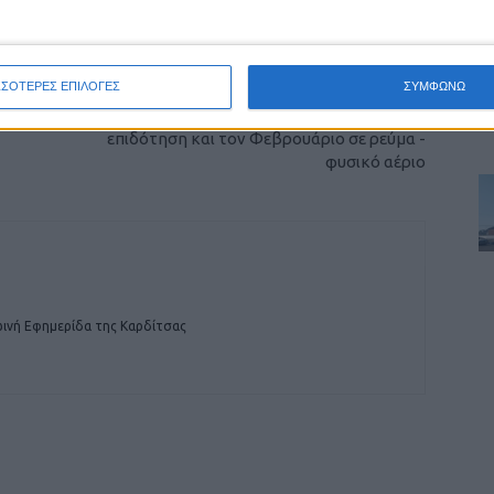
οχή της Καρδίτσας και ευρύτερα της Θεσσαλίας
ΕΠΟΜΕΝΟ ΑΡΘΡΟ
ΣΣΟΤΕΡΕΣ ΕΠΙΛΟΓΕΣ
ΣΥΜΦΩΝΩ
Οι... τσουχτεροί λογαριασμοί φέρνουν
επιδότηση και τον Φεβρουάριο σε ρεύμα -
φυσικό αέριο
ινή Εφημερίδα της Καρδίτσας