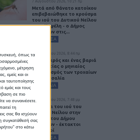
7 Αυγούστου 2026, 10:21 πμ
Μετά από θάνατο κατοίκου
επιβεβαιώθηκε το κρούσμα
του ιού του Δυτικού Νείλου
στην Κυψέλη - ο Δήμος
Σοφάδων στις...
ΚΑΡΔΙΤΣΑ
7 Αυγούστου 2026, 8:44 πμ
 συσκευή, όπως τα
Ένας νεκρός και ένας βαριά
προσαρμοσμένες
τραυματίας ο μηνιαίος
ιεχόμενο, μέτρηση
απολογισμός των τροχαίων
ς, εμείς και οι
στη Θεσσαλία
και ταυτοποίησης
ΘΕΣΣΑΛΙΑ
ό εμάς και τους
σβαση σε πιο
6 Αυγούστου 2026, 7:48 μμ
τε να συναινέσετε.
Κρούσμα του ιού του
αιτεί τη
Δυτικού Νείλου στην
εις σας θα ισχύουν
Κυψέλη του Δήμου
 τη συγκατάθεσή σας
Σοφάδων - έκτακτοι
ορρήτου" στο κάτω
ψεκασμοί
ΚΑΡΔΙΤΣΑ