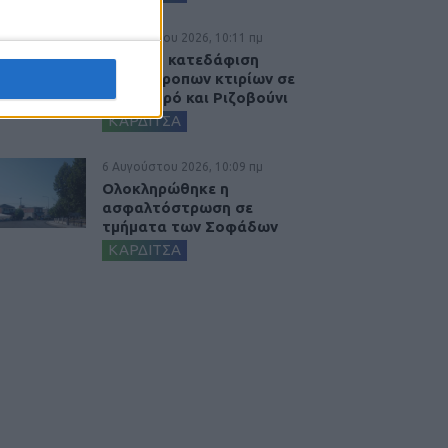
6 Αυγούστου 2026, 10:11 πμ
Ξεκινά η κατεδάφιση
ετοιμόρροπων κτιρίων σε
Αγναντερό και Ριζοβούνι
ΚΑΡΔΙΤΣΑ
6 Αυγούστου 2026, 10:09 πμ
Ολοκληρώθηκε η
ασφαλτόστρωση σε
τμήματα των Σοφάδων
ΚΑΡΔΙΤΣΑ