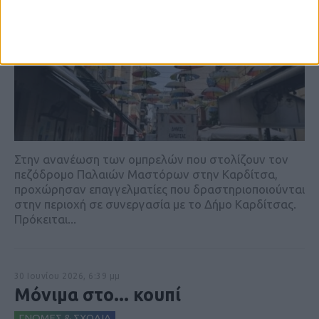
Στην ανανέωση των ομπρελών που στολίζουν τον
πεζόδρομο Παλαιών Μαστόρων στην Καρδίτσα,
προχώρησαν επαγγελματίες που δραστηριοποιούνται
στην περιοχή σε συνεργασία με το Δήμο Καρδίτσας.
Πρόκειται...
30 Ιουνίου 2026, 6:39 μμ
Μόνιμα στο... κουπί
ΓΝΩΜΕΣ & ΣΧΟΛΙΑ