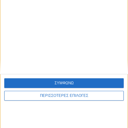
περιφερειακό της Καρδίτσας, λίγα μέτρα...
28 Ιουλίου 2026, 11:35 πμ
Ολοκληρώνεται το Κυνοκομείο
στα Τρίκαλα. Στην Καρδίτσα πότε;
ΓΝΩΜΕΣ & ΣΧΟΛΙΑ
ΣΥΜΦΩΝΩ
ΠΕΡΙΣΣΟΤΕΡΕΣ ΕΠΙΛΟΓΕΣ