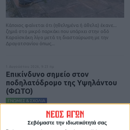
Kάποιος φαίνεται ότι (ηθελημένα ή άθελα) έκανε...
ζημιά στο μικρό παρκάκι που υπάρχει στην οδό
Καραϊσκάκη λίγο μετά τη διασταύρωση με την
Δραγατσανίου όπως...
1 Αυγούστου 2026, 9:23 πμ
Επικίνδυνο σημείο στον
ποδηλατόδρομο της Υψηλάντου
(ΦΩΤΟ)
ΓΝΩΜΕΣ & ΣΧΟΛΙΑ
Σεβόμαστε την ιδιωτικότητά σας