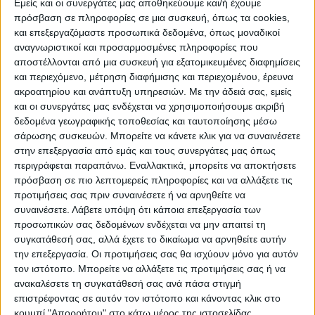
Εμείς και οι συνεργάτες μας αποθηκεύουμε και/ή έχουμε
πρόσβαση σε πληροφορίες σε μια συσκευή, όπως τα cookies,
και επεξεργαζόμαστε προσωπικά δεδομένα, όπως μοναδικοί
αναγνωριστικοί και προσαρμοσμένες πληροφορίες που
αποστέλλονται από μια συσκευή για εξατομικευμένες διαφημίσεις
και περιεχόμενο, μέτρηση διαφήμισης και περιεχομένου, έρευνα
ακροατηρίου και ανάπτυξη υπηρεσιών.
Με την άδειά σας, εμείς
και οι συνεργάτες μας ενδέχεται να χρησιμοποιήσουμε ακριβή
δεδομένα γεωγραφικής τοποθεσίας και ταυτοποίησης μέσω
σάρωσης συσκευών. Μπορείτε να κάνετε κλικ για να συναινέσετε
στην επεξεργασία από εμάς και τους συνεργάτες μας όπως
περιγράφεται παραπάνω. Εναλλακτικά, μπορείτε να αποκτήσετε
Σημαντική φθορά έχει υποστεί τμήμα του
πρόσβαση σε πιο λεπτομερείς πληροφορίες και να αλλάξετε τις
ποδηλατοδρόμου στην οδό Υψηλάντου, λίγο πριν τη
προτιμήσεις σας πριν συναινέσετε ή να αρνηθείτε να
διασταύρωση με την Θετταλών. Όπως φαίνεται και
συναινέσετε.
Λάβετε υπόψη ότι κάποια επεξεργασία των
στη φωτογραφία πρόκειται για τμήμα του...
προσωπικών σας δεδομένων ενδέχεται να μην απαιτεί τη
συγκατάθεσή σας, αλλά έχετε το δικαίωμα να αρνηθείτε αυτήν
την επεξεργασία. Οι προτιμήσεις σας θα ισχύουν μόνο για αυτόν
τον ιστότοπο. Μπορείτε να αλλάξετε τις προτιμήσεις σας ή να
1 Αυγούστου 2026, 9:23 πμ
ανακαλέσετε τη συγκατάθεσή σας ανά πάσα στιγμή
Γεμίζουν τα ορεινά χωριά
επιστρέφοντας σε αυτόν τον ιστότοπο και κάνοντας κλικ στο
κουμπί "Απορρήτου" στο κάτω μέρος της ιστοσελίδας.