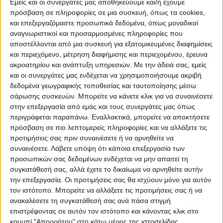
Εμείς και οι συνεργάτες μας αποθηκεύουμε και/ή έχουμε
πρόσβαση σε πληροφορίες σε μια συσκευή, όπως τα cookies,
και επεξεργαζόμαστε προσωπικά δεδομένα, όπως μοναδικοί
αναγνωριστικοί και προσαρμοσμένες πληροφορίες που
αποστέλλονται από μια συσκευή για εξατομικευμένες διαφημίσεις
και περιεχόμενο, μέτρηση διαφήμισης και περιεχομένου, έρευνα
ακροατηρίου και ανάπτυξη υπηρεσιών.
Με την άδειά σας, εμείς
και οι συνεργάτες μας ενδέχεται να χρησιμοποιήσουμε ακριβή
δεδομένα γεωγραφικής τοποθεσίας και ταυτοποίησης μέσω
σάρωσης συσκευών. Μπορείτε να κάνετε κλικ για να συναινέσετε
στην επεξεργασία από εμάς και τους συνεργάτες μας όπως
περιγράφεται παραπάνω. Εναλλακτικά, μπορείτε να αποκτήσετε
πρόσβαση σε πιο λεπτομερείς πληροφορίες και να αλλάξετε τις
προτιμήσεις σας πριν συναινέσετε ή να αρνηθείτε να
συναινέσετε.
Λάβετε υπόψη ότι κάποια επεξεργασία των
προσωπικών σας δεδομένων ενδέχεται να μην απαιτεί τη
συγκατάθεσή σας, αλλά έχετε το δικαίωμα να αρνηθείτε αυτήν
Την 5η παράταση της προθεσμίας ολοκλήρωσης του
την επεξεργασία. Οι προτιμήσεις σας θα ισχύουν μόνο για αυτόν
έργου «Αντικατάσταση αγωγών εσωτερικού δικτύου
τον ιστότοπο. Μπορείτε να αλλάξετε τις προτιμήσεις σας ή να
ύδρευσης Κοινότητας Μαγουλίτσας και Τ.Κ.
ανακαλέσετε τη συγκατάθεσή σας ανά πάσα στιγμή
Καραϊσκάκη – Κατασκευή εξωτερικού υδραγωγείου
επιστρέφοντας σε αυτόν τον ιστότοπο και κάνοντας κλικ στο
συνοικισμού Γ....
κουμπί "Απορρήτου" στο κάτω μέρος της ιστοσελίδας.