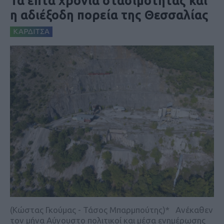
Τα επτά χρόνια στασιμότητας και
η αδιέξοδη πορεία της Θεσσαλίας
ΚΑΡΔΙΤΣΑ
(Κώστας Γκούμας - Τάσος Μπαρμπούτης)* Ανέκαθεν
τον μήνα Αύγουστο πολιτικοί και μέσα ενημέρωσης