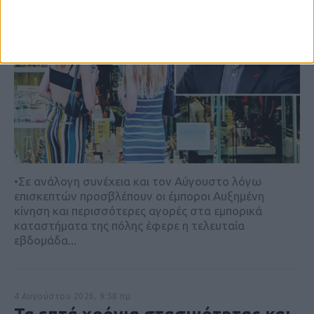
•Σε ανάλογη συνέχεια και τον Αύγουστο λόγω
επισκεπτών προσβλέπουν οι έμποροι Αυξημένη
κίνηση και περισσότερες αγορές στα εμπορικά
καταστήματα της πόλης έφερε η τελευταία
εβδομάδα...
4 Αυγούστου 2026, 9:58 πμ