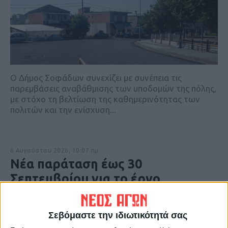
Ο Δήμος Σοφάδων συνεχίζει με συνέπεια τις
παρεμβάσεις αναβάθμισης των υποδομών της πόλης,
με στόχο τη βελτίωση της καθημερινότητας των
πολιτών και την ενίσχυση...
6 Αυγούστου 2026, 10:07 πμ
Νέα παράταση έως 30
Σεπτεμβρίου για το έργο
ύδρευσης σε Μαγουλίτσα και Γ.
Καραϊσκάκη
Σεβόμαστε την ιδιωτικότητά σας
ΚΑΡΔΙΤΣΑ