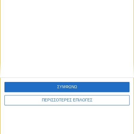
ΣΥΜΦΩΝΩ
• Με το δάχτυλο στη... σκανδάλη οι κυνηγοί στο Ν.
ΠΕΡΙΣΣΟΤΕΡΕΣ ΕΠΙΛΟΓΕΣ
Καρδίτσας Αντίστροφα μετρά ο χρόνος για την
έναρξη της φετινής κυνηγετικής περιόδου και οι
κυνηγοί...