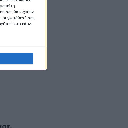
ει την
αιτεί τη
εις σας θα ισχύουν
ική
 τη συγκατάθεσή σας
ορρήτου" στο κάτω
ερινή του
ς
Θέουτα και
κατ.