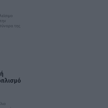
λείσιμο
την
σύνορα της
κή
οπλισμό
λιο