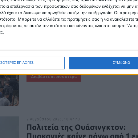
Στην ισπανική κυβέρνηση ρίχν
ποια επεξεργασία των προσωπικών σας δεδομένων ενδέχεται να μην απ
λά έχετε το δικαίωμα να αρνηθείτε αυτήν την επεξεργασία. Οι προτιμήσ
ευθύνη το Μαρόκο για τη μαζ
ιστότοπο. Μπορείτε να αλλάξετε τις προτιμήσεις σας ή να ανακαλέσετε
εισβολή στη Θέουτα
στρέφοντας σε αυτόν τον ιστότοπο και κάνοντας κλικ στο κουμπί "Απ
ς.
ΔΙΕΘΝΗ
Το Υπουργείο Εσωτερικών του Μαρόκου σε σημ
ανακοίνωση αναφέρει ότι οι πρόσφατες μαζικέ
διελεύσεις προς τους ισπανικούς θύλακες της 
της Μελίλια...
ΣΣΟΤΕΡΕΣ ΕΠΙΛΟΓΕΣ
ΣΥΜΦΩΝΩ
Διαβάστε περισσότερα
2 Αυγούστου 2026, 10:47 πμ
Πολιτεία της Ουάσινγκτον:
Πυρκαγιές καίνε πάνω από 1 ε