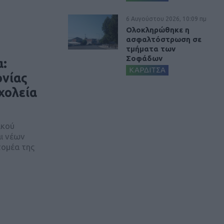
6 Αυγούστου 2026, 10:09 πμ
Ολοκληρώθηκε η
ασφαλτόστρωση σε
τμήματα των
Σοφάδων
α:
ΚΑΡΔΙΤΣΑ
ονίας
χολεία
ικού
αι νέων
τομέα της