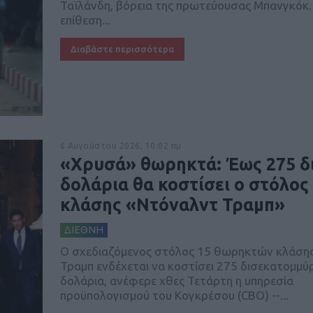
Ταϊλάνδη, βόρεια της πρωτεύουσας Μπανγκόκ.
επίθεση...
Διαβάστε περισσότερα
6 Αυγούστου 2026, 10:02 πμ
«Χρυσά» θωρηκτά: Έως 275 δ
δολάρια θα κοστίσει ο στόλος
κλάσης «Ντόναλντ Τραμπ»
ΔΙΕΘΝΗ
O σχεδιαζόμενος στόλος 15 θωρηκτών κλάση
Τραμπ ενδέχεται να κοστίσει 275 δισεκατομμύ
δολάρια, ανέφερε χθες Τετάρτη η υπηρεσία
προϋπολογισμού του Κογκρέσου (CBO) --...