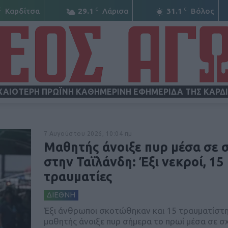
C
C
C
Καρδίτσα
29.1
Λάρισα
31.1
Βόλος
ΧΑΙΟΤΕΡΗ ΠΡΩΪΝΗ ΚΑΘΗΜΕΡΙΝΗ ΕΦΗΜΕΡΙΔΑ ΤΗΣ ΚΑΡΔ
ΝΕΟΣ
7 Αυγούστου 2026, 10:04 πμ
Μαθητής άνοιξε πυρ μέσα σε 
στην Ταϊλάνδη: Έξι νεκροί, 15
τραυματίες
ΔΙΕΘΝΗ
ΑΓΩΝ
Έξι άνθρωποι σκοτώθηκαν και 15 τραυματίστ
μαθητής άνοιξε πυρ σήμερα το πρωί μέσα σε σ