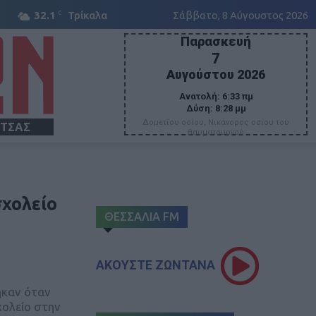
C
32.1
Τρίκαλα
Σάββατο, 8 Αύγουστος 2026
Παρασκευή
7
Αυγούστου 2026
Ανατολή:
6:33 πμ
Δύση:
8:28 μμ
Δομετίου οσίου, Νικάνορος οσίου του
ΙΤΣΑΣ
θαυματουργού
σχολείο
ΘΕΣΣΑΛΙΑ FM
ΑΚΟΥΣΤΕ ΖΩΝΤΑΝΑ
ηκαν όταν
χολείο στην