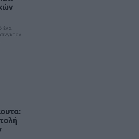
οχών
ό ένα
άσινγκτον
ε
ουτα:
στολή
ν