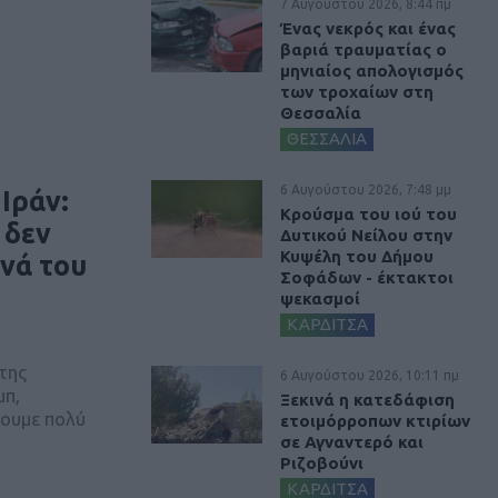
7 Αυγούστου 2026, 8:44 πμ
Ένας νεκρός και ένας
βαριά τραυματίας ο
μηνιαίος απολογισμός
των τροχαίων στη
Θεσσαλία
ΘΕΣΣΑΛΙΑ
6 Αυγούστου 2026, 7:48 μμ
Ιράν:
Κρούσμα του ιού του
 δεν
Δυτικού Νείλου στην
Κυψέλη του Δήμου
ενά του
Σοφάδων - έκτακτοι
ψεκασμοί
ΚΑΡΔΙΤΣΑ
της
6 Αυγούστου 2026, 10:11 πμ
μπ,
Ξεκινά η κατεδάφιση
σουμε πολύ
ετοιμόρροπων κτιρίων
σε Αγναντερό και
Ριζοβούνι
ΚΑΡΔΙΤΣΑ