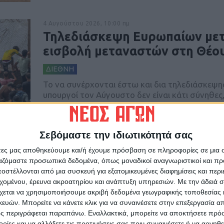
4 Αυγούστου 2026, 10:00 πμ
Τηλεδιάσκεψη Ευρωπαίων μετ
εισβολή μεταναστών στη Θέο
ΔΙΕΘΝΗ
Το να συνέρχονται έστω και δια τηλεδιάσκεψη
υπουργοί τον Αύγουστο δεν είναι κάτι σύνηθες
όμως σήμερα καθώς οι Ευρωπαίοι υπουργοί Εσω
Διαβάστε περισσότερα
Σεβόμαστε την ιδιωτικότητά σας
άτες μας αποθηκεύουμε και/ή έχουμε πρόσβαση σε πληροφορίες σε μια
ργαζόμαστε προσωπικά δεδομένα, όπως μοναδικοί αναγνωριστικοί και 
στέλλονται από μια συσκευή για εξατομικευμένες διαφημίσεις και περ
εχομένου, έρευνα ακροατηρίου και ανάπτυξη υπηρεσιών.
Με την άδειά σα
χεται να χρησιμοποιήσουμε ακριβή δεδομένα γεωγραφικής τοποθεσίας 
ών. Μπορείτε να κάνετε κλικ για να συναινέσετε στην επεξεργασία απ
ς περιγράφεται παραπάνω. Εναλλακτικά, μπορείτε να αποκτήσετε πρό
3 Αυγούστου 2026, 10:01 πμ
ίες και να αλλάξετε τις προτιμήσεις σας πριν συναινέσετε ή να αρνηθεί