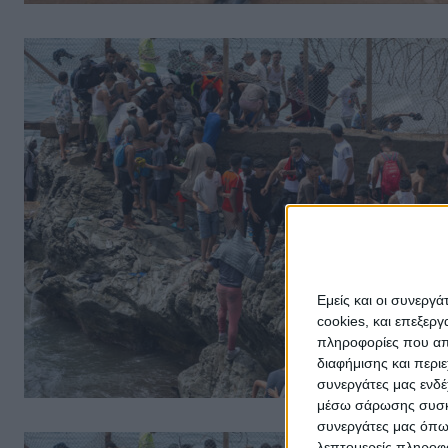
Εμείς και οι συνεργ
cookies, και επεξε
πληροφορίες που απο
διαφήμισης και περι
συνεργάτες μας ενδέ
μέσω σάρωσης συσκευ
συνεργάτες μας όπω
λεπτομερείς πληροφορ