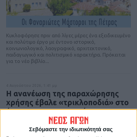
Κυκλοφόρησε πριν από λίγες μέρες ένα εξειδικευμένο
και πολύτιμο έργο με έντονο ιστορικό,
κοινωνιολογικό, λαογραφικό, αρχιτεκτονικό,
παιδαγωγικό και πολιτισμικό χαρακτήρα. Πρόκειται
για το νέο βιβλίο...
4 Αυγούστου 2026, 1:41 μμ
Η ανανέωση της παραχώρησης
χρήσης έβαλε «τρικλοποδιά» στο
έργο των αποκαταστάσεων στην
πλαζ Πεζούλας
Σεβόμαστε την ιδιωτικότητά σας
ΠΟΛΙΤΙΣΜΟΣ