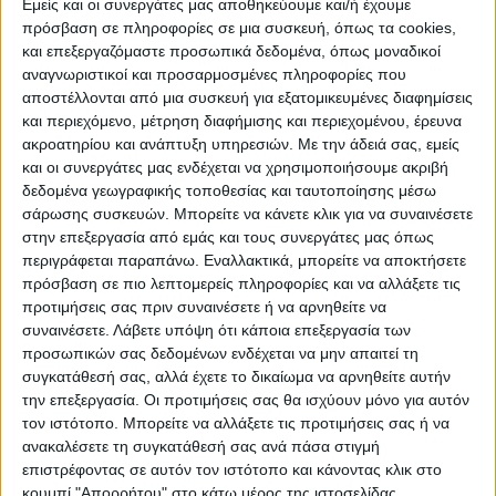
Εμείς και οι συνεργάτες μας αποθηκεύουμε και/ή έχουμε
πρόσβαση σε πληροφορίες σε μια συσκευή, όπως τα cookies,
και επεξεργαζόμαστε προσωπικά δεδομένα, όπως μοναδικοί
αναγνωριστικοί και προσαρμοσμένες πληροφορίες που
αποστέλλονται από μια συσκευή για εξατομικευμένες διαφημίσεις
και περιεχόμενο, μέτρηση διαφήμισης και περιεχομένου, έρευνα
ακροατηρίου και ανάπτυξη υπηρεσιών.
Με την άδειά σας, εμείς
και οι συνεργάτες μας ενδέχεται να χρησιμοποιήσουμε ακριβή
δεδομένα γεωγραφικής τοποθεσίας και ταυτοποίησης μέσω
σάρωσης συσκευών. Μπορείτε να κάνετε κλικ για να συναινέσετε
στην επεξεργασία από εμάς και τους συνεργάτες μας όπως
περιγράφεται παραπάνω. Εναλλακτικά, μπορείτε να αποκτήσετε
πρόσβαση σε πιο λεπτομερείς πληροφορίες και να αλλάξετε τις
προτιμήσεις σας πριν συναινέσετε ή να αρνηθείτε να
συναινέσετε.
Λάβετε υπόψη ότι κάποια επεξεργασία των
προσωπικών σας δεδομένων ενδέχεται να μην απαιτεί τη
Τη λύση της σύμβασης για το έργο των
συγκατάθεσή σας, αλλά έχετε το δικαίωμα να αρνηθείτε αυτήν
αποκαταστάσεων από καταστροφές στη θέση πλαζ
την επεξεργασία. Οι προτιμήσεις σας θα ισχύουν μόνο για αυτόν
Πεζούλας ενέκρινε ομόφωνα η Δημοτική Επιτροπή
τον ιστότοπο. Μπορείτε να αλλάξετε τις προτιμήσεις σας ή να
του Δήμου Λ. Πλαστήρα,...
ανακαλέσετε τη συγκατάθεσή σας ανά πάσα στιγμή
επιστρέφοντας σε αυτόν τον ιστότοπο και κάνοντας κλικ στο
κουμπί "Απορρήτου" στο κάτω μέρος της ιστοσελίδας.