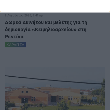
8 Αυγούστου 2026, 9:41 πμ
Δωρεά ακινήτου και μελέτης για τη
δημιουργία «Κειμηλιοαρχείου» στη
Ρεντίνα
ΚΑΡΔΙΤΣΑ