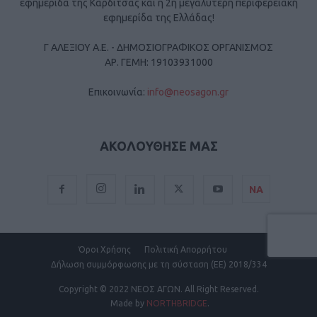
εφημερίδα της Καρδίτσας και η 2η μεγαλύτερη περιφερειακή
εφημερίδα της Ελλάδας!
Γ ΑΛΕΞΙΟΥ Α.Ε. - ΔΗΜΟΣΙΟΓΡΑΦΙΚΟΣ ΟΡΓΑΝΙΣΜΟΣ
ΑΡ. ΓΕΜΗ: 19103931000
Επικοινωνία:
info@neosagon.gr
ΑΚΟΛΟΥΘΗΣΕ ΜΑΣ
ΝΑ
Όροι Χρήσης
Πολιτική Απορρήτου
Δήλωση συμμόρφωσης με τη σύσταση (ΕΕ) 2018/334
Copyright
© 2022 ΝΕΟΣ ΑΓΩΝ.
All Right Reserved.
Made by
NORTHBRIDGE
.