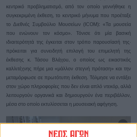
κεντρικό προβληματισμό, από τον οποίο γεννήθηκε η
συγκεκριμένη έκθεση, το κεντρικό μήνυμα που προέταξε
το
Διεθνές Συμβούλιο Μουσείων (ICOM): «Τα μουσεία
που ενώνουν τον κόσμο». Τόνισε ότι μία βασική
ιδιαιτερότητά της έγκειται στον τρόπο παρουσίασή της·
πρόκειται για συνειδητή επιλογή του επιμελητή της
έκθεσης κ. Τάσου Βλάχου, ο οποίος ως εικαστικός
καλλιτέχνης πήρε μια «μάλλον στεγνή πρόταση» και την
μεταμόρφωσε σε πρωτότυπη έκθεση. Τόλμησε να εντάξει
στον χώρο πληροφορίες που δεν είναι απλό ντεκόρ, αλλά
λειτουργούν οργανικά και δημιουργούν ένα περιβάλλον,
μέσα στο οποίο εκτυλίσσεται η μουσειακή αφήγηση.