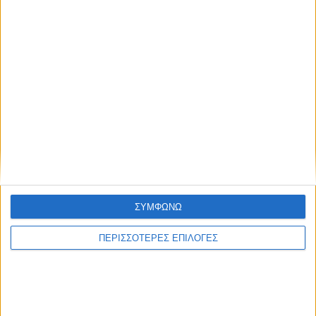
ΣΥΜΦΩΝΩ
ΠΟΛΙΤΙΣΜΟΣ
ΠΕΡΙΣΣΟΤΕΡΕΣ ΕΠΙΛΟΓΕΣ
Έκθεση Γραμματοσήμου στον
Ελληνόπυργο