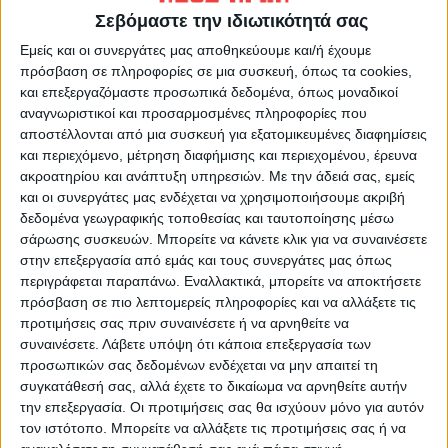
Σεβόμαστε την ιδιωτικότητά σας
Εμείς και οι συνεργάτες μας αποθηκεύουμε και/ή έχουμε
πρόσβαση σε πληροφορίες σε μια συσκευή, όπως τα cookies,
και επεξεργαζόμαστε προσωπικά δεδομένα, όπως μοναδικοί
αναγνωριστικοί και προσαρμοσμένες πληροφορίες που
αποστέλλονται από μια συσκευή για εξατομικευμένες διαφημίσεις
και περιεχόμενο, μέτρηση διαφήμισης και περιεχομένου, έρευνα
ακροατηρίου και ανάπτυξη υπηρεσιών.
Με την άδειά σας, εμείς
και οι συνεργάτες μας ενδέχεται να χρησιμοποιήσουμε ακριβή
δεδομένα γεωγραφικής τοποθεσίας και ταυτοποίησης μέσω
σάρωσης συσκευών. Μπορείτε να κάνετε κλικ για να συναινέσετε
στην επεξεργασία από εμάς και τους συνεργάτες μας όπως
περιγράφεται παραπάνω. Εναλλακτικά, μπορείτε να αποκτήσετε
Παρών και ο βουλευτής Καρδίτσας κ.
Αριστοτέλης
πρόσβαση σε πιο λεπτομερείς πληροφορίες και να αλλάξετε τις
Σπάνιας
που στον σύντομο χαιρετισμό του ευχαρίστησε
προτιμήσεις σας πριν συναινέσετε ή να αρνηθείτε να
την ΔΠΚ γι’ αυτήν την έκθεση. Ο Αντιδήμαρχος Παιδείας,
συναινέσετε.
Λάβετε υπόψη ότι κάποια επεξεργασία των
προσωπικών σας δεδομένων ενδέχεται να μην απαιτεί τη
Πολιτισμού & Τουρισμού Καρδίτσας κ. Στέφανος
συγκατάθεσή σας, αλλά έχετε το δικαίωμα να αρνηθείτε αυτήν
Θεολόγης υπογράμμισε τον αγώνα της ΔΠΚ να
την επεξεργασία. Οι προτιμήσεις σας θα ισχύουν μόνο για αυτόν
τον ιστότοπο. Μπορείτε να αλλάξετε τις προτιμήσεις σας ή να
προσφέρει εκθεσιακό πρόγραμμα, παρά τα προβλήματα,