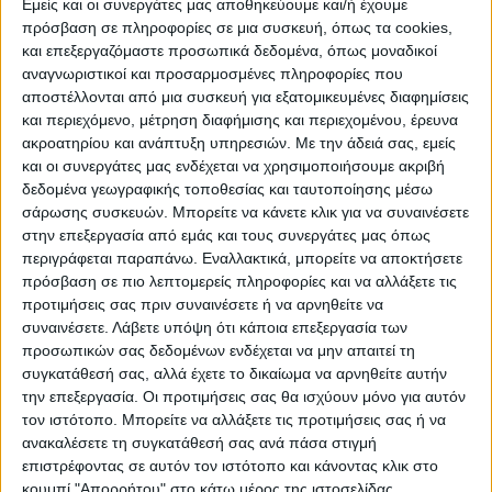
Εμείς και οι συνεργάτες μας αποθηκεύουμε και/ή έχουμε
πρόσβαση σε πληροφορίες σε μια συσκευή, όπως τα cookies,
και επεξεργαζόμαστε προσωπικά δεδομένα, όπως μοναδικοί
αναγνωριστικοί και προσαρμοσμένες πληροφορίες που
αποστέλλονται από μια συσκευή για εξατομικευμένες διαφημίσεις
και περιεχόμενο, μέτρηση διαφήμισης και περιεχομένου, έρευνα
ακροατηρίου και ανάπτυξη υπηρεσιών.
Με την άδειά σας, εμείς
και οι συνεργάτες μας ενδέχεται να χρησιμοποιήσουμε ακριβή
δεδομένα γεωγραφικής τοποθεσίας και ταυτοποίησης μέσω
σάρωσης συσκευών. Μπορείτε να κάνετε κλικ για να συναινέσετε
στην επεξεργασία από εμάς και τους συνεργάτες μας όπως
περιγράφεται παραπάνω. Εναλλακτικά, μπορείτε να αποκτήσετε
Ανέλαβε επίσημα τα καθήκοντά του ως πρόεδρος
πρόσβαση σε πιο λεπτομερείς πληροφορίες και να αλλάξετε τις
της ΔΕΥΑ Καρδίτσας ο δημοτικός σύμβουλος της
προτιμήσεις σας πριν συναινέσετε ή να αρνηθείτε να
πλειοψηφίας κ. Χαρίλαος Παπαδημητρίου. Να
συναινέσετε.
Λάβετε υπόψη ότι κάποια επεξεργασία των
υπενθυμίσουμε ότι ο κ. Παπαδημητρίου ορίστηκε...
προσωπικών σας δεδομένων ενδέχεται να μην απαιτεί τη
συγκατάθεσή σας, αλλά έχετε το δικαίωμα να αρνηθείτε αυτήν
την επεξεργασία. Οι προτιμήσεις σας θα ισχύουν μόνο για αυτόν
τον ιστότοπο. Μπορείτε να αλλάξετε τις προτιμήσεις σας ή να
22 Ιουλίου 2026, 9:11 πμ
ανακαλέσετε τη συγκατάθεσή σας ανά πάσα στιγμή
Αύριο ανακοινώνονται οι Βάσεις
επιστρέφοντας σε αυτόν τον ιστότοπο και κάνοντας κλικ στο
εισαγωγής στα πανεπιστήμια
κουμπί "Απορρήτου" στο κάτω μέρος της ιστοσελίδας.