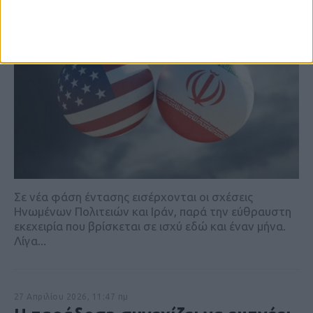
Σε νέα φάση έντασης εισέρχονται οι σχέσεις
Ηνωμένων Πολιτειών και Ιράν, παρά την εύθραυστη
εκεχειρία που βρίσκεται σε ισχύ εδώ και έναν μήνα.
Λίγα...
27 Απριλίου 2026, 11:47 πμ