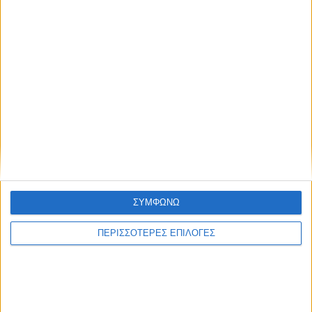
Οχι μόνο δεν λέει να το βάλει κάτω ο Δημήτρης
ΣΥΜΦΩΝΩ
Τσιάμης, αλλά συνεχίζει να καταγράφει διακρίσεις
και να συλλέγει μετάλλια. Στο βαλκανικό
ΠΕΡΙΣΣΟΤΕΡΕΣ ΕΠΙΛΟΓΕΣ
πρωτάθλημα ανοιχτού στίβου...
13 Ιουνίου 2026, 7:40 μμ