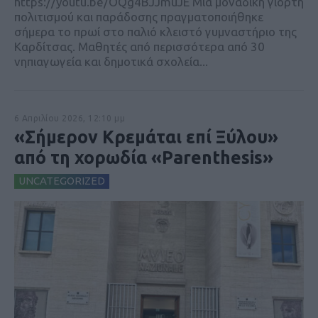
https://youtu.be/OQg4BJJmuJE Μια μοναδική γιορτή
πολιτισμού και παράδοσης πραγματοποιήθηκε
σήμερα το πρωί στο παλιό κλειστό γυμναστήριο της
Καρδίτσας. Μαθητές από περισσότερα από 30
νηπιαγωγεία και δημοτικά σχολεία...
6 Απριλίου 2026, 12:10 μμ
«Σήμερον Κρεμάται επί Ξύλου»
από τη χορωδία «Parenthesis»
UNCATEGORIZED