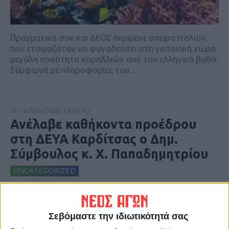
Πραγματικό σοκ και ΔΕΟΣ περίμενε σπείρα Ιταλών,
που ετοιμαζόταν να φυγαδεύσει στη γειτονική χώρα
μεγάλη ποσότητα κοραλλιών από τον ελληνικό βυθό.
Σύμφωνα με πληροφορίες του...
31 Ιουλίου 2026, 10:16 πμ
Ανέλαβε καθήκοντα προέδρου
στη ΔΕΥΑ Καρδίτσας ο Δημ.
Σύμβουλος κ. Χ. Παπαδημητρίου
UNCATEGORIZED
Σεβόμαστε την ιδιωτικότητά σας