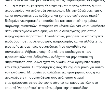
αποστέλλονται από μια συσκευή για εξατομικευμένες διαφημίσεις
και περιεχόμενο, μέτρηση διαφήμισης και περιεχομένου, έρευνα
ακροατηρίου και ανάπτυξη υπηρεσιών.
Με την άδειά σας, εμείς
και οι συνεργάτες μας ενδέχεται να χρησιμοποιήσουμε ακριβή
δεδομένα γεωγραφικής τοποθεσίας και ταυτοποίησης μέσω
σάρωσης συσκευών. Μπορείτε να κάνετε κλικ για να συναινέσετε
στην επεξεργασία από εμάς και τους συνεργάτες μας όπως
περιγράφεται παραπάνω. Εναλλακτικά, μπορείτε να αποκτήσετε
πρόσβαση σε πιο λεπτομερείς πληροφορίες και να αλλάξετε τις
προτιμήσεις σας πριν συναινέσετε ή να αρνηθείτε να
συναινέσετε.
Λάβετε υπόψη ότι κάποια επεξεργασία των
προσωπικών σας δεδομένων ενδέχεται να μην απαιτεί τη
συγκατάθεσή σας, αλλά έχετε το δικαίωμα να αρνηθείτε αυτήν
την επεξεργασία. Οι προτιμήσεις σας θα ισχύουν μόνο για αυτόν
τον ιστότοπο. Μπορείτε να αλλάξετε τις προτιμήσεις σας ή να
ανακαλέσετε τη συγκατάθεσή σας ανά πάσα στιγμή
Η Π.Ε. Καρδίτσας με μηχανήματα επιχειρεί
επιστρέφοντας σε αυτόν τον ιστότοπο και κάνοντας κλικ στο
για τον καθαρισμό του οδικού δικτύου.
κουμπί "Απορρήτου" στο κάτω μέρος της ιστοσελίδας.
Σύμφωνα με τους μετεωρολογικούς
σταθμούς του Εθνικού Αστεροσκοπείου η
θερμοκρασία έχει πέσει κάτω από το μηδέν