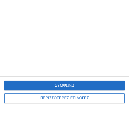
ΚΑΡΔΙΤΣΑ
Δωρεά ακινήτου και μελέτης για τη
ΣΥΜΦΩΝΩ
δημιουργία «Κειμηλιοαρχείου» στη
Ρεντίνα
ΠΕΡΙΣΣΟΤΕΡΕΣ ΕΠΙΛΟΓΕΣ