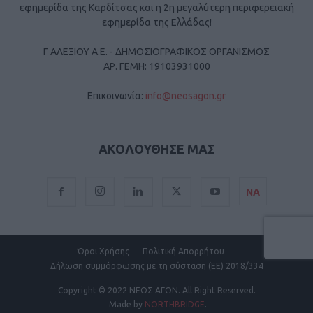
εφημερίδα της Καρδίτσας και η 2η μεγαλύτερη περιφερειακή
εφημερίδα της Ελλάδας!
Γ ΑΛΕΞΙΟΥ Α.Ε. - ΔΗΜΟΣΙΟΓΡΑΦΙΚΟΣ ΟΡΓΑΝΙΣΜΟΣ
ΑΡ. ΓΕΜΗ: 19103931000
Επικοινωνία:
info@neosagon.gr
ΑΚΟΛΟΥΘΗΣΕ ΜΑΣ
ΝΑ
Όροι Χρήσης
Πολιτική Απορρήτου
Δήλωση συμμόρφωσης με τη σύσταση (ΕΕ) 2018/334
Copyright
© 2022 ΝΕΟΣ ΑΓΩΝ.
All Right Reserved.
Made by
NORTHBRIDGE
.