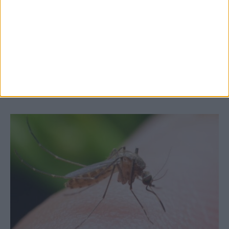
7 Αυγούστου 2026, 10:52 πμ
Θετικό το εμπορικό ισοζύγιο στη
Θεσσαλία, με την Καρδίτσα όμως ουραγό
στις εξαγωγές (πίνακες)
ΚΑΡΔΙΤΣΑ