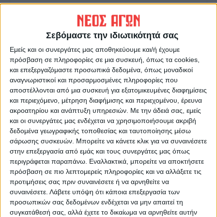
Σεβόμαστε την ιδιωτικότητά σας
ΝΕΟΣ ΑΓΩΝ
Εμείς και οι συνεργάτες μας αποθηκεύουμε και/ή έχουμε
https://neosagon.gr
πρόσβαση σε πληροφορίες σε μια συσκευή, όπως τα cookies,
Η Αρχαιότερη Καθημερινή Πρωινή Εφημερίδα της Καρδίτσας
και επεξεργαζόμαστε προσωπικά δεδομένα, όπως μοναδικοί
αναγνωριστικοί και προσαρμοσμένες πληροφορίες που
αποστέλλονται από μια συσκευή για εξατομικευμένες διαφημίσεις
και περιεχόμενο, μέτρηση διαφήμισης και περιεχομένου, έρευνα
ακροατηρίου και ανάπτυξη υπηρεσιών.
Με την άδειά σας, εμείς
και οι συνεργάτες μας ενδέχεται να χρησιμοποιήσουμε ακριβή
ΠΑΡΟΜΟΙΑ ΑΡΘΡΑ
δεδομένα γεωγραφικής τοποθεσίας και ταυτοποίησης μέσω
σάρωσης συσκευών. Μπορείτε να κάνετε κλικ για να συναινέσετε
στην επεξεργασία από εμάς και τους συνεργάτες μας όπως
περιγράφεται παραπάνω. Εναλλακτικά, μπορείτε να αποκτήσετε
πρόσβαση σε πιο λεπτομερείς πληροφορίες και να αλλάξετε τις
προτιμήσεις σας πριν συναινέσετε ή να αρνηθείτε να
συναινέσετε.
Λάβετε υπόψη ότι κάποια επεξεργασία των
προσωπικών σας δεδομένων ενδέχεται να μην απαιτεί τη
συγκατάθεσή σας, αλλά έχετε το δικαίωμα να αρνηθείτε αυτήν