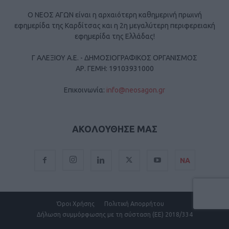
Ο ΝΕΟΣ ΑΓΩΝ είναι η αρχαιότερη καθημερινή πρωινή
εφημερίδα της Καρδίτσας και η 2η μεγαλύτερη περιφερειακή
εφημερίδα της Ελλάδας!
Γ ΑΛΕΞΙΟΥ Α.Ε. - ΔΗΜΟΣΙΟΓΡΑΦΙΚΟΣ ΟΡΓΑΝΙΣΜΟΣ
ΑΡ. ΓΕΜΗ: 19103931000
Επικοινωνία:
info@neosagon.gr
ΑΚΟΛΟΥΘΗΣΕ ΜΑΣ
ΝΑ
Όροι Χρήσης
Πολιτική Απορρήτου
Δήλωση συμμόρφωσης με τη σύσταση (ΕΕ) 2018/334