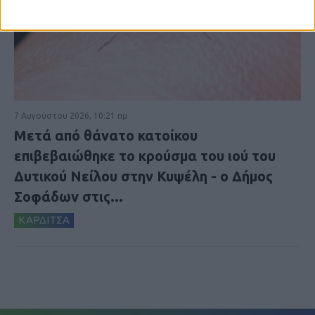
7 Αυγούστου 2026, 10:21 πμ
Μετά από θάνατο κατοίκου
επιβεβαιώθηκε το κρούσμα του ιού του
Δυτικού Νείλου στην Κυψέλη - ο Δήμος
Σοφάδων στις...
ΚΑΡΔΙΤΣΑ