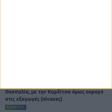
7 Αυγούστου 2026, 10:52 πμ
Θετικό το εμπορικό ισοζύγιο στη
Θεσσαλία, με την Καρδίτσα όμως ουραγό
στις εξαγωγές (πίνακες)
ΚΑΡΔΙΤΣΑ