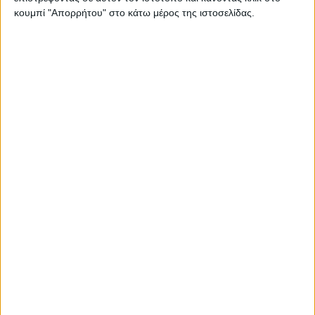
εκπτωτικών καταστημάτων (outlets), ορίζεται
κουμπί "Απορρήτου" στο κάτω μέρος της ιστοσελίδας.
ως εξής: Ένας (1) πελάτης ανά 25 τ.μ.
επιφάνειας κυρίως
χώρου.
Απόσταση 2 μέτρων μεταξύ των πελατών κατά
τον χρόνο αναμονής στα ταμεία.
Προσαύξηση προστίμων κατά 50% για φυσικά
πρόσωπα και επιχειρήσεις.
Οι ειδικοί όροι λειτουργίας των
καταστημάτων
Απόσταση μεταξύ θέσεων εργασίας: 2 μέτρα.
Οι πελάτες θα προσέρχονται μόνο κατόπιν
ραντεβού, μέσω τηλεφώνου και ηλεκτρονικών
μέσων.