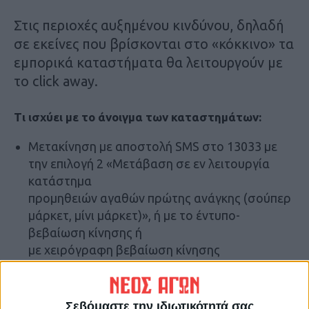
Στις περιοχές αυξημένου κινδύνου, δηλαδή
σε εκείνες που βρίσκονται στο «κόκκινο» τα
εμπορικά καταστήματα θα λειτουργούν με
το click away.
Τι ισχύει με το άνοιγμα των καταστημάτων:
Μετακίνηση με αποστολή SMS στο 13033 με
την επιλογή 2 «Μετάβαση σε εν λειτουργία
κατάστημα
προμηθειών αγαθών πρώτης ανάγκης (σούπερ
μάρκετ, μίνι μάρκετ)», ή με το έντυπο-
βεβαίωση κίνησης ή
με χειρόγραφη βεβαίωση κίνησης
Ο καταναλωτής οφείλει να διατηρεί το μήνυμα
που έχει αποστείλει στο 13033, προκειμένου να
Σεβόμαστε την ιδιωτικότητά σας
αποδεικνύεται η ώρα αποστολής και έγκρισης