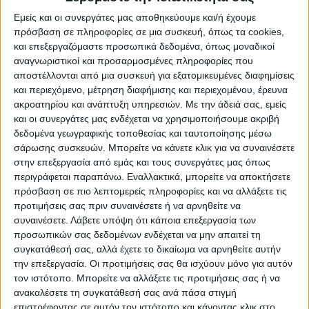
της μετακίνησης του.
Εμείς και οι συνεργάτες μας αποθηκεύουμε και/ή έχουμε
πρόσβαση σε πληροφορίες σε μια συσκευή, όπως τα cookies,
Διάρκεια 2 ωρών κατά οποία ο καταναλωτής
και επεξεργαζόμαστε προσωπικά δεδομένα, όπως μοναδικοί
δύναται να πραγματοποιεί κάθε εμπορική του
αναγνωριστικοί και προσαρμοσμένες πληροφορίες που
συναλλαγή,
αποστέλλονται από μια συσκευή για εξατομικευμένες διαφημίσεις
και περιεχόμενο, μέτρηση διαφήμισης και περιεχομένου, έρευνα
με συγκριτικό χρονικό σημείο την ώρα
ακροατηρίου και ανάπτυξη υπηρεσιών.
Με την άδειά σας, εμείς
αποστολής και έγκρισης του μηνύματος
και οι συνεργάτες μας ενδέχεται να χρησιμοποιήσουμε ακριβή
μετακίνησης του.
δεδομένα γεωγραφικής τοποθεσίας και ταυτοποίησης μέσω
σάρωσης συσκευών. Μπορείτε να κάνετε κλικ για να συναινέσετε
Μέγιστος επιτρεπόμενος αριθμός: τέσσερα (4)
στην επεξεργασία από εμάς και τους συνεργάτες μας όπως
άτομα για καταστήματα έως 100 τ.μ. Για
περιγράφεται παραπάνω. Εναλλακτικά, μπορείτε να αποκτήσετε
καταστήματα
πρόσβαση σε πιο λεπτομερείς πληροφορίες και να αλλάξετε τις
άνω των 100 τ.μ. ένα (1) άτομο για κάθε 25 τ.μ.
προτιμήσεις σας πριν συναινέσετε ή να αρνηθείτε να
επιπλέον (από 1 άτομο/ανά 15 τ.μ που ίσχυε
συναινέσετε.
Λάβετε υπόψη ότι κάποια επεξεργασία των
προσωπικών σας δεδομένων ενδέχεται να μην απαιτεί τη
προηγουμένως).
συγκατάθεσή σας, αλλά έχετε το δικαίωμα να αρνηθείτε αυτήν
Μέγιστος επιτρεπόμενος αριθμός πελατών
την επεξεργασία. Οι προτιμήσεις σας θα ισχύουν μόνο για αυτόν
εντός των εμπορικών κέντρων (malls),
τον ιστότοπο. Μπορείτε να αλλάξετε τις προτιμήσεις σας ή να
ανακαλέσετε τη συγκατάθεσή σας ανά πάσα στιγμή
εκπτωτικών χωριών και
επιστρέφοντας σε αυτόν τον ιστότοπο και κάνοντας κλικ στο