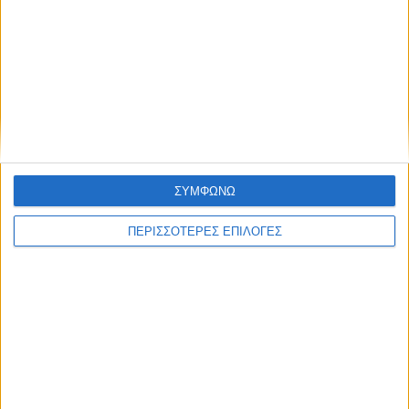
ΚΑΡΔΙΤΣΑ
Δωρεά ακινήτου και μελέτης για τη
δημιουργία «Κειμηλιοαρχείου» στη
Ρεντίνα
ΣΥΜΦΩΝΩ
ΠΕΡΙΣΣΟΤΕΡΕΣ ΕΠΙΛΟΓΕΣ