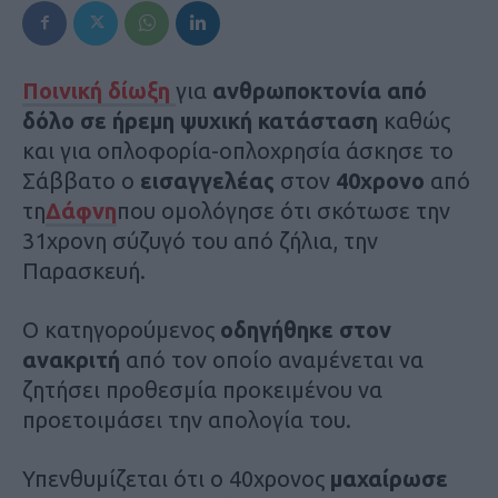
Ποινική δίωξη
για
ανθρωποκτονία από
δόλο σε ήρεμη ψυχική κατάσταση
καθώς
και για οπλοφορία-οπλοχρησία άσκησε το
Σάββατο ο
εισαγγελέας
στον
40χρονο
από
τη
Δάφνη
που ομολόγησε ότι σκότωσε την
31χρονη σύζυγό του από ζήλια, την
Παρασκευή.
Ο κατηγορούμενος
οδηγήθηκε στον
ανακριτή
από τον οποίο αναμένεται να
ζητήσει προθεσμία προκειμένου να
προετοιμάσει την απολογία του.
Υπενθυμίζεται ότι ο 40χρονος
μαχαίρωσε