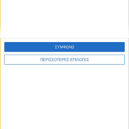
η προκαταβολή 75% τσεκ Οκτώβριο, οι
υπόλοιποι πάνε για το Νοέμβριο
ΣΥΜΦΩΝΩ
ΠΕΡΙΣΣΟΤΕΡΕΣ ΕΠΙΛΟΓΕΣ
ΕΛΛΑΔΑ