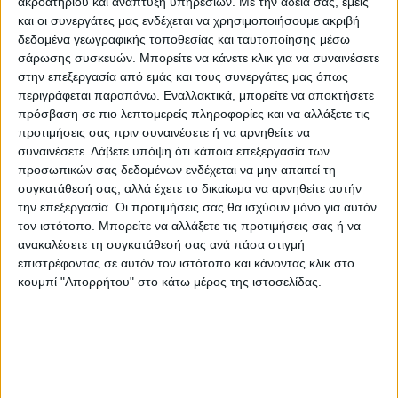
ακροατηρίου και ανάπτυξη υπηρεσιών.
Με την άδειά σας, εμείς
και οι συνεργάτες μας ενδέχεται να χρησιμοποιήσουμε ακριβή
δεδομένα γεωγραφικής τοποθεσίας και ταυτοποίησης μέσω
σάρωσης συσκευών. Μπορείτε να κάνετε κλικ για να συναινέσετε
στην επεξεργασία από εμάς και τους συνεργάτες μας όπως
περιγράφεται παραπάνω. Εναλλακτικά, μπορείτε να αποκτήσετε
πρόσβαση σε πιο λεπτομερείς πληροφορίες και να αλλάξετε τις
προτιμήσεις σας πριν συναινέσετε ή να αρνηθείτε να
συναινέσετε.
Λάβετε υπόψη ότι κάποια επεξεργασία των
Το πόρισμα των ιατροδικαστών
προσωπικών σας δεδομένων ενδέχεται να μην απαιτεί τη
για τη γυναικοκτονία
συγκατάθεσή σας, αλλά έχετε το δικαίωμα να αρνηθείτε αυτήν
την επεξεργασία. Οι προτιμήσεις σας θα ισχύουν μόνο για αυτόν
τον ιστότοπο. Μπορείτε να αλλάξετε τις προτιμήσεις σας ή να
Την ίδια στιγμή, σύμφωνα με τον «Ελεύθερο
ανακαλέσετε τη συγκατάθεσή σας ανά πάσα στιγμή
Τύπο», οι ιατροδικαστές στο πόρισμά τους
επιστρέφοντας σε αυτόν τον ιστότοπο και κάνοντας κλικ στο
κουμπί "Απορρήτου" στο κάτω μέρος της ιστοσελίδας.
αναφορικά με το θάνατο της 31χρονης
γυναίκας, αναφέρουν ότι φέρει δύο
τραύματα στην τραχηλική χώρα, δεν φέρει
ίχνη πάλης και πιθανότατα ήταν ξαπλωμένη
στο κρεβάτι χωρίς να μπορεί να διανοηθεί