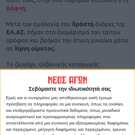
Δάφνη
.
Μετά την ομολογία του
δράστη
άνδρες της
ΕΛ.ΑΣ.
πήγαν στο διαμέρισμα του τρίτου
ορόφου και βρήκαν την άτυχη γυναίκα μέσα
σε
λίμνη αίματος.
Το ζευγάρι, αλβανικής καταγωγής
διατηρούσε ψητοπωλείο στην περιοχή, ενώ
στο συγκεκριμένο διαμέρισμα διέμεναν εδώ
και
δύο χρόνια.
Σεβόμαστε την ιδιωτικότητά σας
Εμείς και οι συνεργάτες μας αποθηκεύουμε και/ή έχουμε
Οι γείτονες
ανέφεραν ότι οι τσακωμοί
πρόσβαση σε πληροφορίες σε μια συσκευή, όπως τα cookies,
και επεξεργαζόμαστε προσωπικά δεδομένα, όπως μοναδικοί
ήταν συχνοί
μεταξύ του ζευγαρίου και ότι
αναγνωριστικοί και προσαρμοσμένες πληροφορίες που
υπήρξε έντονη λογομοχιά την προηγούμενη
αποστέλλονται από μια συσκευή για εξατομικευμένες διαφημίσεις
ημέρα στο ψητοπωλείο.
και περιεχόμενο, μέτρηση διαφήμισης και περιεχομένου, έρευνα