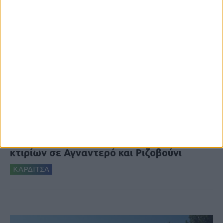
6 Αυγούστου 2026, 10:11 πμ
Ξεκινά η κατεδάφιση ετοιμόρροπων
κτιρίων σε Αγναντερό και Ριζοβούνι
ΚΑΡΔΙΤΣΑ