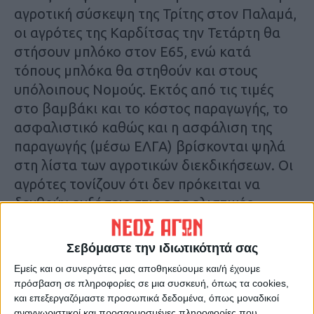
αγροτική σύσκεψη της Τρίτης στον Παλαμά,
οι αγρότες της Καρδίτσας την Τετάρτη θα
στήσουν μπλόκο στον Ε65, ενώ κατά
τόπους μπλόκα θα στηθούν και στους
υπόλοιπους Νομούς. Εκτός από τις τιμές
στο βαμβάκι και το κόστος παραγωγής, το
ασφαλιστικό καθώς και η ασφάλιση της
παραγωγής (μέσω ΕΛΓΑ) βρίσκονται ψηλά
στη λίστα των αγροτικών διεκδικήσεων. Οι
αγρότες τονίζουν ότι δεν πρόκειται να
δεχθούν αυξήσεις στις ασφαλιστικές
εισφορές, ούτε εξευτελιστικές συντάξεις.
Σεβόμαστε την ιδιωτικότητά σας
Εμείς και οι συνεργάτες μας αποθηκεύουμε και/ή έχουμε
πρόσβαση σε πληροφορίες σε μια συσκευή, όπως τα cookies,
και επεξεργαζόμαστε προσωπικά δεδομένα, όπως μοναδικοί
αναγνωριστικοί και προσαρμοσμένες πληροφορίες που