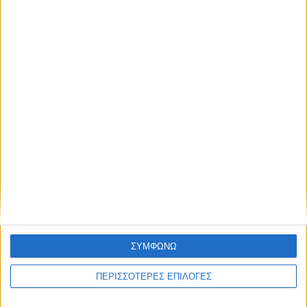
Θεσσαλία
ΣΥΜΦΩΝΩ
ΚΑΡΔΙΤΣΑ
ΠΕΡΙΣΣΟΤΕΡΕΣ ΕΠΙΛΟΓΕΣ
Κρούσμα του ιού του Δυτικού Νείλου στην