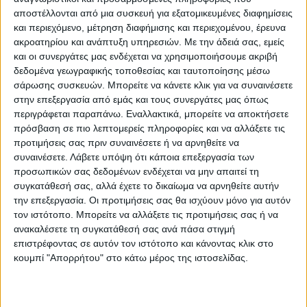
αποστέλλονται από μια συσκευή για εξατομικευμένες διαφημίσεις
και περιεχόμενο, μέτρηση διαφήμισης και περιεχομένου, έρευνα
ακροατηρίου και ανάπτυξη υπηρεσιών.
Με την άδειά σας, εμείς
και οι συνεργάτες μας ενδέχεται να χρησιμοποιήσουμε ακριβή
δεδομένα γεωγραφικής τοποθεσίας και ταυτοποίησης μέσω
σάρωσης συσκευών. Μπορείτε να κάνετε κλικ για να συναινέσετε
στην επεξεργασία από εμάς και τους συνεργάτες μας όπως
περιγράφεται παραπάνω. Εναλλακτικά, μπορείτε να αποκτήσετε
πρόσβαση σε πιο λεπτομερείς πληροφορίες και να αλλάξετε τις
προτιμήσεις σας πριν συναινέσετε ή να αρνηθείτε να
Στη χθεσινή κινητοποίηση συμμετείχαν
συναινέσετε.
Λάβετε υπόψη ότι κάποια επεξεργασία των
εργαζόμενοι, σωματεία, σύλλογοι,
προσωπικών σας δεδομένων ενδέχεται να μην απαιτεί τη
συγκατάθεσή σας, αλλά έχετε το δικαίωμα να αρνηθείτε αυτήν
συνταξιούχοι και άλλοι φορείς οι οποίοι
την επεξεργασία. Οι προτιμήσεις σας θα ισχύουν μόνο για αυτόν
έκαναν λόγο για “συνέχιση της επέλασης
τον ιστότοπο. Μπορείτε να αλλάξετε τις προτιμήσεις σας ή να
στο ασφαλιστικό”. Kεντρική ομιλήτρια ήταν
ανακαλέσετε τη συγκατάθεσή σας ανά πάσα στιγμή
επιστρέφοντας σε αυτόν τον ιστότοπο και κάνοντας κλικ στο
η κ. Ελένη Καρυα από το Σωματείο
κουμπί "Απορρήτου" στο κάτω μέρος της ιστοσελίδας.
συνταξιούχων ΙΚΑ Ν. Καρδίτσας, ενώ
χαιρετισμούς απεύθυναν ο Κώστας Τζέλλας