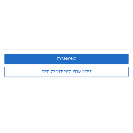
ΘΕΣΣΑΛΙΑ
Ένας νεκρός και ένας βαριά τραυματίας ο
μηνιαίος απολογισμός των τροχαίων στη
Θεσσαλία
ΣΥΜΦΩΝΩ
ΠΕΡΙΣΣΟΤΕΡΕΣ ΕΠΙΛΟΓΕΣ