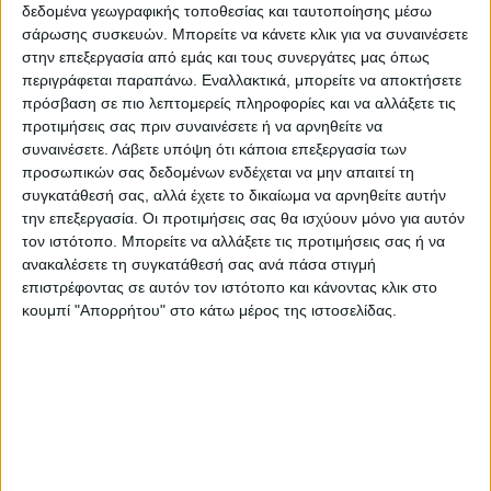
ΔΥΤΙΚΗ ΠΕΛΟΠΟΝΝΗΣΟΣ
δεδομένα γεωγραφικής τοποθεσίας και ταυτοποίησης μέσω
Καιρός: Λίγες νεφώσεις που βαθμιαία θα
σάρωσης συσκευών. Μπορείτε να κάνετε κλικ για να συναινέσετε
στην επεξεργασία από εμάς και τους συνεργάτες μας όπως
αυξηθούν και από τα βόρεια θα
περιγράφεται παραπάνω. Εναλλακτικά, μπορείτε να αποκτήσετε
εκδηλωθούν τοπικοί όμβροι και κυρίως στα
πρόσβαση σε πιο λεπτομερείς πληροφορίες και να αλλάξετε τις
ηπειρωτικά σποραδικές καταιγίδες. Το
προτιμήσεις σας πριν συναινέσετε ή να αρνηθείτε να
βράδυ ο καιρός θα βελτιωθεί.
συναινέσετε.
Λάβετε υπόψη ότι κάποια επεξεργασία των
προσωπικών σας δεδομένων ενδέχεται να μην απαιτεί τη
Ανεμοι: Μεταβλητοί 3 με 4 και βαθμιαία από
συγκατάθεσή σας, αλλά έχετε το δικαίωμα να αρνηθείτε αυτήν
το απόγευμα δυτικοί βορειοδυτικοί έως 5
την επεξεργασία. Οι προτιμήσεις σας θα ισχύουν μόνο για αυτόν
μποφόρ.
τον ιστότοπο. Μπορείτε να αλλάξετε τις προτιμήσεις σας ή να
ανακαλέσετε τη συγκατάθεσή σας ανά πάσα στιγμή
Θερμοκρασία: Από 21 έως 35 βαθμούς
επιστρέφοντας σε αυτόν τον ιστότοπο και κάνοντας κλικ στο
Κελσίου. Στην Ηπειρο τοπικά 2 με 3
κουμπί "Απορρήτου" στο κάτω μέρος της ιστοσελίδας.
βαθμούς χαμηλότερη.
ΘΕΣΣΑΛΙΑ, ΑΝΑΤΟΛΙΚΗ ΣΤΕΡΕΑ, ΕΥΒΟΙΑ,
ΑΝΑΤΟΛΙΚΗ ΠΕΛΟΠΟΝΝΗΣΟΣ
Καιρός: Αρχικά γενικά αίθριος. Βαθμιαία θα
αναπτυχθούν νεφώσεις και από το