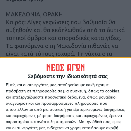
ΜΑΚΕΔΟΝΙΑ, ΘΡΑΚΗ
Καιρός: Λίγες νεφώσεις που βαθμιαία θα
αυξηθούν και θα εκδηλωθούν από τα δυτικά
τοπικοί όμβροι και σποραδικές καταιγίδες.
Τα φαινόμενα στη Μακεδονία πιθανώς να
είναι κατά τόπους ισχυρά. Τη νύχτα στα
δυτικά ο καιρός θα βελτιωθεί.
Ανεμοι: Μεταβλητοί 3 με 4 μποφόρ. Το
Σεβόμαστε την ιδιωτικότητά σας
βράδυ από βόρειες διευθύνσεις έως 5
μποφόρ.
Εμείς και οι συνεργάτες μας αποθηκεύουμε και/ή έχουμε
πρόσβαση σε πληροφορίες σε μια συσκευή, όπως τα cookies,
Θερμοκρασία: Από 20 έως 34 βαθμούς
και επεξεργαζόμαστε προσωπικά δεδομένα, όπως μοναδικοί
Κελσίου. Στη δυτική Μακεδονία 3 με 4
αναγνωριστικοί και προσαρμοσμένες πληροφορίες που
βαθμούς χαμηλότερη.
αποστέλλονται από μια συσκευή για εξατομικευμένες διαφημίσεις
και περιεχόμενο, μέτρηση διαφήμισης και περιεχομένου, έρευνα
ακροατηρίου και ανάπτυξη υπηρεσιών.
Με την άδειά σας, εμείς
ΝΗΣΙΑ ΙΟΝΙΟΥ, ΗΠΕΙΡΟΣ, ΔΥΤΙΚΗ ΣΤΕΡΕΑ,
και οι συνεργάτες μας ενδέχεται να χρησιμοποιήσουμε ακριβή