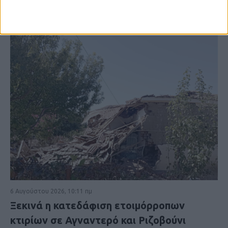
6 Αυγούστου 2026, 10:11 πμ
Ξεκινά η κατεδάφιση ετοιμόρροπων
κτιρίων σε Αγναντερό και Ριζοβούνι