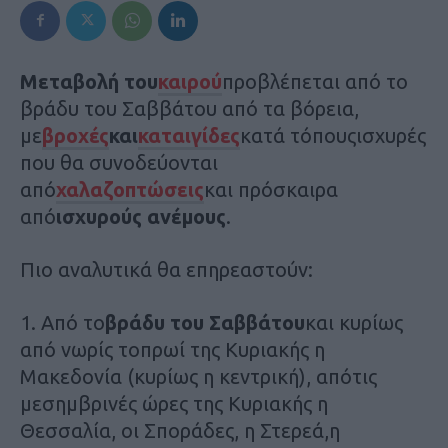
Μεταβολή του
καιρού
προβλέπεται από το
βράδυ του Σαββάτου από τα βόρεια,
με
βροχές
και
καταιγίδες
κατά τόπουςισχυρές
που θα συνοδεύονται
από
χαλαζοπτώσεις
και πρόσκαιρα
από
ισχυρούς ανέμους
.
Πιο αναλυτικά θα επηρεαστούν:
1. Από το
βράδυ του Σαββάτου
και κυρίως
από νωρίς τοπρωί της Κυριακής η
Μακεδονία (κυρίως η κεντρική), απότις
μεσημβρινές ώρες της Κυριακής η
Θεσσαλία, οι Σποράδες, η Στερεά,η