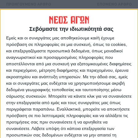
ΠΡΟΗΓΟΥΜΕΝΟ ΑΡΘΡΟ
ΕΠΟΜΕΝΟ ΑΡΘΡΟ
Νέο πακέτο στήριξης για
Έως 70.000 ευρώ οι ετήσιες
επιχειρήσεις και
αποζημιώσεις ΕΛΓΑ ανά
εργαζομένους
δικαιούχο
Σεβόμαστε την ιδιωτικότητά σας
Εμείς και οι συνεργάτες μας αποθηκεύουμε και/ή έχουμε
πρόσβαση σε πληροφορίες σε μια συσκευή, όπως τα cookies,
και επεξεργαζόμαστε προσωπικά δεδομένα, όπως μοναδικοί
αναγνωριστικοί και προσαρμοσμένες πληροφορίες που
αποστέλλονται από μια συσκευή για εξατομικευμένες διαφημίσεις
και περιεχόμενο, μέτρηση διαφήμισης και περιεχομένου, έρευνα
ακροατηρίου και ανάπτυξη υπηρεσιών.
Με την άδειά σας, εμείς
και οι συνεργάτες μας ενδέχεται να χρησιμοποιήσουμε ακριβή
ΝΕΟΣ ΑΓΩΝ
δεδομένα γεωγραφικής τοποθεσίας και ταυτοποίησης μέσω
σάρωσης συσκευών. Μπορείτε να κάνετε κλικ για να συναινέσετε
https://neosagon.gr
στην επεξεργασία από εμάς και τους συνεργάτες μας όπως
Η Αρχαιότερη Καθημερινή Πρωινή Εφημερίδα της Καρδίτσας
περιγράφεται παραπάνω. Εναλλακτικά, μπορείτε να αποκτήσετε
πρόσβαση σε πιο λεπτομερείς πληροφορίες και να αλλάξετε τις
προτιμήσεις σας πριν συναινέσετε ή να αρνηθείτε να
συναινέσετε.
Λάβετε υπόψη ότι κάποια επεξεργασία των
προσωπικών σας δεδομένων ενδέχεται να μην απαιτεί τη