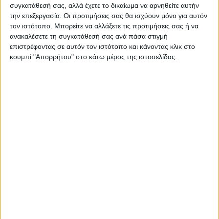
συγκατάθεσή σας, αλλά έχετε το δικαίωμα να αρνηθείτε αυτήν
ΠΑΡΟΜΟΙΑ ΑΡΘΡΑ
την επεξεργασία. Οι προτιμήσεις σας θα ισχύουν μόνο για αυτόν
τον ιστότοπο. Μπορείτε να αλλάξετε τις προτιμήσεις σας ή να
ανακαλέσετε τη συγκατάθεσή σας ανά πάσα στιγμή
επιστρέφοντας σε αυτόν τον ιστότοπο και κάνοντας κλικ στο
κουμπί "Απορρήτου" στο κάτω μέρος της ιστοσελίδας.
ΕΛΛΑΔΑ
Διορισμοί 5.487 εκπαιδευτικών: Πώς
δηλώνονται από σήμερα περιοχές και
σχολεία στο ΟΠΣΥΔ