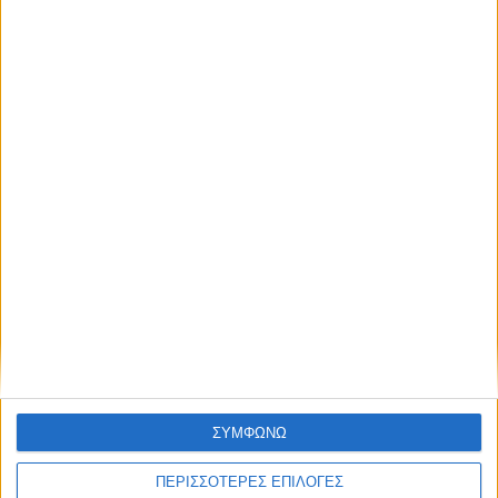
ΕΛΛΑΔΑ
Βοιωτία: Από δίκτυο ρεύματος για
ανεμογεννήτριες ξεκίνησαν οι φλόγες-
Δύο συλλήψεις
ΘΕΣΣΑΛΙΑ FM
ΣΥΜΦΩΝΩ
ΑΚΟΥΣΤΕ ΖΩΝΤΑΝΑ
ΠΕΡΙΣΣΟΤΕΡΕΣ ΕΠΙΛΟΓΕΣ