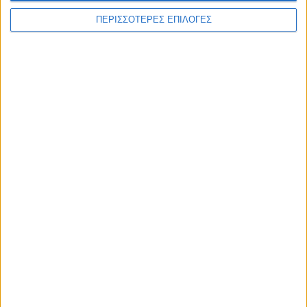
ΠΕΡΙΣΣΟΤΕΡΕΣ ΕΠΙΛΟΓΕΣ
ΠΟΛΙΤΙΣΜΟΣ
Προγραμματική σύμβαση για τη γέφυρα
του Κοράκου