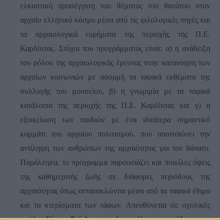
ελκυστική προσέγγιση του θέματος του θανάτου στον
αρχαίο ελληνικό κόσμο μέσα από τις φιλολογικές πηγές και
τα αρχαιολογικά ευρήματα της περιοχής της Π.Ε.
Καρδίτσας. Στόχοι του προγράμματος είναι: α) η ανάδειξη
του ρόλου της αρχαιολογικής έρευνας στην κατανόηση των
αρχαίων κοινωνιών με αφορμή τα ταφικά εκθέματα της
συλλογής του μουσείου, β) η γνωριμία με τα ταφικά
κατάλοιπα της περιοχής της Π.Ε. Καρδίτσας και γ) η
εξοικείωση των παιδιών με ένα ιδιαίτερα σημαντικό
κομμάτι του αρχαίου πολιτισμού, που αποτυπώνει την
αντίληψη των ανθρώπων της αρχαιότητας για τον θάνατο.
Παράλληλα, το πρόγραμμα παρουσιάζει και ποικίλες όψεις
της καθημερινής ζωής σε διάφορες περιόδους της
αρχαιότητας όπως αντανακλώνται μέσα από τα ταφικά έθιμα
και τα κτερίσματα των τάφων. Απευθύνεται σε σχολικές
ομάδες
Ε΄ και Στ΄ Δημοτικού και όλων των τάξεων του