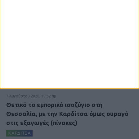
7 Αυγούστου 2026, 10:52 πμ
Θετικό το εμπορικό ισοζύγιο στη
Θεσσαλία, με την Καρδίτσα όμως ουραγό
στις εξαγωγές (πίνακες)
ΚΑΡΔΙΤΣΑ