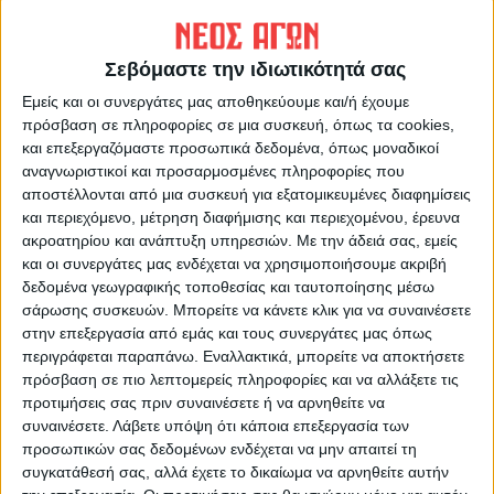
Γυμνασίου
.
Σεβόμαστε την ιδιωτικότητά σας
«Με μια σφραγίδα μαγική, ταξίδι στη Νεολιθική
Εμείς και οι συνεργάτες μας αποθηκεύουμε και/ή έχουμε
Στόχος του
εποχή».
προγράμματος είναι η γνωριμία των
πρόσβαση σε πληροφορίες σε μια συσκευή, όπως τα cookies,
και επεξεργαζόμαστε προσωπικά δεδομένα, όπως μοναδικοί
με τον νεολιθικό π
μαθητών
ολιτισμό, την οργάνωση
αναγνωριστικοί και προσαρμοσμένες πληροφορίες που
της καθημερινής ζωής και των ποικίλων δραστηριοτήτων
αποστέλλονται από μια συσκευή για εξατομικευμένες διαφημίσεις
και περιεχόμενο, μέτρηση διαφήμισης και περιεχομένου, έρευνα
των κατοίκων ενός νεολιθικού χωριού. Απευθύνεται σε
ακροατηρίου και ανάπτυξη υπηρεσιών.
Με την άδειά σας, εμείς
σχολικές ομάδες της
Γ΄
και
Δ΄ Δημοτικού
.
και οι συνεργάτες μας ενδέχεται να χρησιμοποιήσουμε ακριβή
δεδομένα γεωγραφικής τοποθεσίας και ταυτοποίησης μέσω
σάρωσης συσκευών. Μπορείτε να κάνετε κλικ για να συναινέσετε
«Ταξιδεύοντας με βαγόνι σε ένα ιερό άλσος».
Τα παιδιά
στην επεξεργασία από εμάς και τους συνεργάτες μας όπως
συντροφιά με τη θεά Αθηνά Ιτωνία ταξιδεύουν πίσω στην
περιγράφεται παραπάνω. Εναλλακτικά, μπορείτε να αποκτήσετε
αρχαιότητα για να γνωρίσουν την μακρόχρονη ιστορία του
πρόσβαση σε πιο λεπτομερείς πληροφορίες και να αλλάξετε τις
προτιμήσεις σας πριν συναινέσετε ή να αρνηθείτε να
ομώνυμου Πανθεσσαλικού Ιερού και τη λατρεία της θεάς
συναινέσετε.
Λάβετε υπόψη ότι κάποια επεξεργασία των
στη Φίλια της Π. Ε. Καρδίτσας. Παράλληλα με την ιστορία
προσωπικών σας δεδομένων ενδέχεται να μην απαιτεί τη
του ιερού της παρακολουθούν τη δημιουργία και την εξέλιξη
συγκατάθεσή σας, αλλά έχετε το δικαίωμα να αρνηθείτε αυτήν