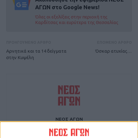
ΑΓΩΝ στο Google News!
Όλες οι εξελίξεις στην περιοχή της
Καρδίτσας και ευρύτερα της Θεσσαλίας
ΠΡΟΗΓΟΥΜΕΝΟ ΑΡΘΡΟ
ΕΠΟΜΕΝΟ ΑΡΘΡΟ
Αρνητικά και τα 14 δείγματα
Όσκαρ ατυχίας…
στην Κυψέλη
ΝΕΟΣ ΑΓΩΝ
https://neosagon.gr
Η Αρχαιότερη Καθημερινή Πρωινή Εφημερίδα της Καρδίτσας