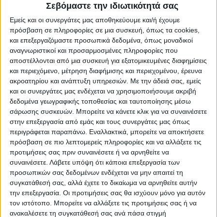
Σεβόμαστε την ιδιωτικότητά σας
Εμείς και οι συνεργάτες μας αποθηκεύουμε και/ή έχουμε
πρόσβαση σε πληροφορίες σε μια συσκευή, όπως τα cookies,
και επεξεργαζόμαστε προσωπικά δεδομένα, όπως μοναδικοί
αναγνωριστικοί και προσαρμοσμένες πληροφορίες που
ΠΑΡΟΜΟΙΑ ΑΡΘΡΑ
αποστέλλονται από μια συσκευή για εξατομικευμένες διαφημίσεις
και περιεχόμενο, μέτρηση διαφήμισης και περιεχομένου, έρευνα
ακροατηρίου και ανάπτυξη υπηρεσιών.
Με την άδειά σας, εμείς
και οι συνεργάτες μας ενδέχεται να χρησιμοποιήσουμε ακριβή
δεδομένα γεωγραφικής τοποθεσίας και ταυτοποίησης μέσω
σάρωσης συσκευών. Μπορείτε να κάνετε κλικ για να συναινέσετε
στην επεξεργασία από εμάς και τους συνεργάτες μας όπως
περιγράφεται παραπάνω. Εναλλακτικά, μπορείτε να αποκτήσετε
πρόσβαση σε πιο λεπτομερείς πληροφορίες και να αλλάξετε τις
προτιμήσεις σας πριν συναινέσετε ή να αρνηθείτε να
συναινέσετε.
Λάβετε υπόψη ότι κάποια επεξεργασία των
προσωπικών σας δεδομένων ενδέχεται να μην απαιτεί τη
συγκατάθεσή σας, αλλά έχετε το δικαίωμα να αρνηθείτε αυτήν
την επεξεργασία. Οι προτιμήσεις σας θα ισχύουν μόνο για αυτόν
τον ιστότοπο. Μπορείτε να αλλάξετε τις προτιμήσεις σας ή να
ανακαλέσετε τη συγκατάθεσή σας ανά πάσα στιγμή