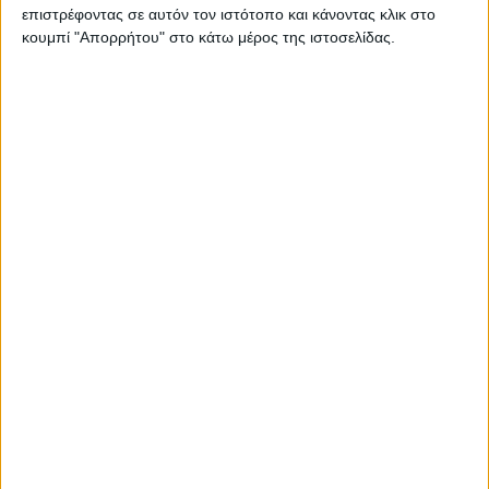
ΓΝΩΜΕΣ & ΣΧΟΛΙΑ
επιστρέφοντας σε αυτόν τον ιστότοπο και κάνοντας κλικ στο
κουμπί "Απορρήτου" στο κάτω μέρος της ιστοσελίδας.
Ουραγός των εξαγωγών ο Ν. Καρδίτσας:
ίσως διαφέρει η ακριβής εικόνα, δίχως να
αλλάζει η ουσία