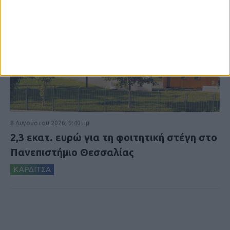
8 Αυγούστου 2026, 9:40 πμ
2,3 εκατ. ευρώ για τη φοιτητική στέγη στο
Πανεπιστήμιο Θεσσαλίας
ΚΑΡΔΙΤΣΑ