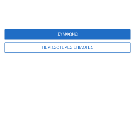
ΣΥΜΦΩΝΩ
ΠΕΡΙΣΣΟΤΕΡΕΣ ΕΠΙΛΟΓΕΣ
9 Αυγούστου 2026, 10:42 πμ
Τη ρυθμιστική θήρας για τη νέα κυνηγετική
περίοδο εξέδωσε το Δασαρχείο
Καρδίτσας
ΚΑΡΔΙΤΣΑ