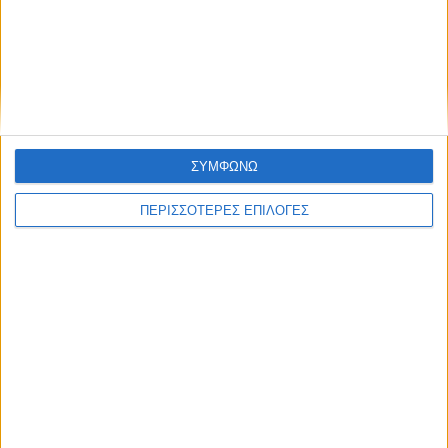
η προκαταβολή 75% τσεκ Οκτώβριο, οι
υπόλοιποι πάνε για το Νοέμβριο
ΣΥΜΦΩΝΩ
ΠΕΡΙΣΣΟΤΕΡΕΣ ΕΠΙΛΟΓΕΣ
ΕΛΛΑΔΑ