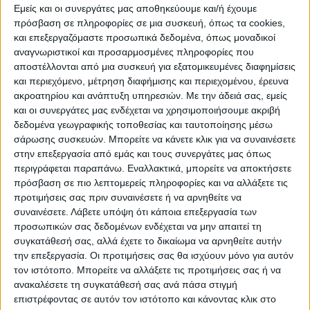
Εμείς και οι συνεργάτες μας αποθηκεύουμε και/ή έχουμε
Παλαιότερες μελέτες των ίδιων ερευνητών
πρόσβαση σε πληροφορίες σε μια συσκευή, όπως τα cookies,
έδειξαν ότι οι ιοί του κοινού κρυολογήματος
και επεξεργαζόμαστε προσωπικά δεδομένα, όπως μοναδικοί
αναγνωριστικοί και προσαρμοσμένες πληροφορίες που
μπορούν να προστατεύουν από τη γρίπη και,
αποστέλλονται από μια συσκευή για εξατομικευμένες διαφημίσεις
σύμφωνα με τη νέα έρευνα, φαίνεται πως οι
και περιεχόμενο, μέτρηση διαφήμισης και περιεχομένου, έρευνα
ρινοιοί έχουν ανάλογο όφελος και έναντι
ακροατηρίου και ανάπτυξη υπηρεσιών.
Με την άδειά σας, εμείς
και οι συνεργάτες μας ενδέχεται να χρησιμοποιήσουμε ακριβή
του νέου κορωνοϊού. Όπως έδειξε η νέα
δεδομένα γεωγραφικής τοποθεσίας και ταυτοποίησης μέσω
έρευνα, τις πρώτες τρεις μέρες μετά την
σάρωσης συσκευών. Μπορείτε να κάνετε κλικ για να συναινέσετε
έναρξη της λοίμωξης Covid-19 το ιικό
στην επεξεργασία από εμάς και τους συνεργάτες μας όπως
φορτίο στους ιστούς των ανθρωπίνων
περιγράφεται παραπάνω. Εναλλακτικά, μπορείτε να αποκτήσετε
πρόσβαση σε πιο λεπτομερείς πληροφορίες και να αλλάξετε τις
αεραγωγών που έχουν μολυνθεί από τον
προτιμήσεις σας πριν συναινέσετε ή να αρνηθείτε να
κορωνοϊό, διπλασιάζεται περίπου κάθε έξι
συναινέσετε.
Λάβετε υπόψη ότι κάποια επεξεργασία των
ώρες. Όμως η αναπαραγωγή του κορονοϊού
προσωπικών σας δεδομένων ενδέχεται να μην απαιτεί τη
συγκατάθεσή σας, αλλά έχετε το δικαίωμα να αρνηθείτε αυτήν
επιβραδύνεται δραστικά ή και σταματά
την επεξεργασία. Οι προτιμήσεις σας θα ισχύουν μόνο για αυτόν
τελείως στους ιστούς που έχουν επίσης
τον ιστότοπο. Μπορείτε να αλλάξετε τις προτιμήσεις σας ή να
εκτεθεί στο ρινοϊό.
ανακαλέσετε τη συγκατάθεσή σας ανά πάσα στιγμή
επιστρέφοντας σε αυτόν τον ιστότοπο και κάνοντας κλικ στο