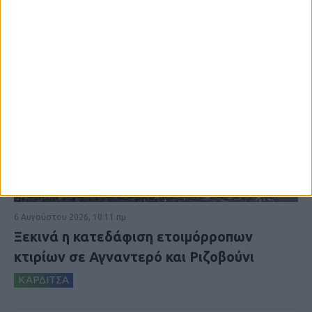
6 Αυγούστου 2026, 10:11 πμ
Ξεκινά η κατεδάφιση ετοιμόρροπων
κτιρίων σε Αγναντερό και Ριζοβούνι
ΚΑΡΔΙΤΣΑ