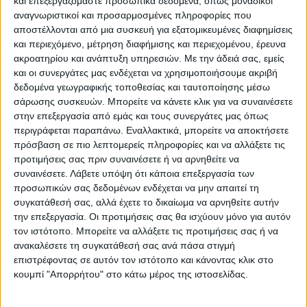
και επεξεργαζόμαστε προσωπικά δεδομένα, όπως μοναδικοί
ΠΑΡΟΜΟΙΑ ΑΡΘΡΑ
αναγνωριστικοί και προσαρμοσμένες πληροφορίες που
αποστέλλονται από μια συσκευή για εξατομικευμένες διαφημίσεις
και περιεχόμενο, μέτρηση διαφήμισης και περιεχομένου, έρευνα
ακροατηρίου και ανάπτυξη υπηρεσιών.
Με την άδειά σας, εμείς
και οι συνεργάτες μας ενδέχεται να χρησιμοποιήσουμε ακριβή
δεδομένα γεωγραφικής τοποθεσίας και ταυτοποίησης μέσω
σάρωσης συσκευών. Μπορείτε να κάνετε κλικ για να συναινέσετε
στην επεξεργασία από εμάς και τους συνεργάτες μας όπως
περιγράφεται παραπάνω. Εναλλακτικά, μπορείτε να αποκτήσετε
πρόσβαση σε πιο λεπτομερείς πληροφορίες και να αλλάξετε τις
προτιμήσεις σας πριν συναινέσετε ή να αρνηθείτε να
συναινέσετε.
Λάβετε υπόψη ότι κάποια επεξεργασία των
VIDEO ΤΗΣ ΘΕΣΣΑΛΙΑΣ
προσωπικών σας δεδομένων ενδέχεται να μην απαιτεί τη
συγκατάθεσή σας, αλλά έχετε το δικαίωμα να αρνηθείτε αυτήν
Ρήξη στις λαϊκές αγορές
την επεξεργασία. Οι προτιμήσεις σας θα ισχύουν μόνο για αυτόν
τον ιστότοπο. Μπορείτε να αλλάξετε τις προτιμήσεις σας ή να
ανακαλέσετε τη συγκατάθεσή σας ανά πάσα στιγμή
επιστρέφοντας σε αυτόν τον ιστότοπο και κάνοντας κλικ στο
κουμπί "Απορρήτου" στο κάτω μέρος της ιστοσελίδας.