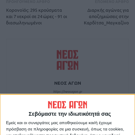
ΠΡΟΗΓΟΥΜΕΝΟ ΑΡΘΡΟ
ΕΠΟΜΕΝΟ ΑΡΘΡΟ
Κορονοϊός: 295 κρούσματα
Διαρκής αγώνας για
και 7 νεκροί σε 24 ώρες - 91 οι
αποζημιώσεις στην
διασωληνωμένοι
Καρδίτσα_Μαγκαζίνο
ΝΕΟΣ ΑΓΩΝ
https://neosagon.gr
Η Αρχαιότερη Καθημερινή Πρωινή Εφημερίδα της Καρδίτσας
Σεβόμαστε την ιδιωτικότητά σας
Εμείς και οι συνεργάτες μας αποθηκεύουμε και/ή έχουμε
πρόσβαση σε πληροφορίες σε μια συσκευή, όπως τα cookies,