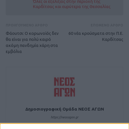
Όλες οι εξελίξεις στην περιοχή της
Καρδίτσας και ευρύτερα της Θεσσαλίας
ΠΡΟΗΓΟΥΜΕΝΟ ΑΡΘΡΟ
ΕΠΟΜΕΝΟ ΑΡΘΡΟ
Φάουτσι: Ο κορωνοϊός δεν
60 νέα κρούσματα στην Π.Ε.
θα είναι για πολύ καιρό
Καρδίτσας
ακόμη πανδημία χάρη στα
εμβόλια
Δημοσιογραφική Ομάδα ΝΕΟΣ ΑΓΩΝ
https://neosagon.gr
Η Αρχαιότερη Καθημερινή Πρωινή Εφημερίδα της Καρδίτσας