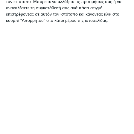
τον ιστότοπο. Μπορείτε να αλλάξετε τις προτιμήσεις σας ή να
ανακαλέσετε τη συγκατάθεσή σας ανά πάσα στιγμή
Συλλυπητήριο μήνυμα της Ν.Ε. ΣΥΡΙΖΑ-ΠΣ
επιστρέφοντας σε αυτόν τον ιστότοπο και κάνοντας κλικ στο
Καρδίτσας για την απώλεια του Λεωνίδα
κουμπί "Απορρήτου" στο κάτω μέρος της ιστοσελίδας.
Μητρίτσα