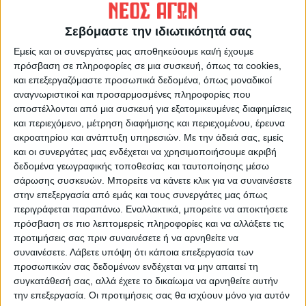
Σεβόμαστε την ιδιωτικότητά σας
Εμείς και οι συνεργάτες μας αποθηκεύουμε και/ή έχουμε
πρόσβαση σε πληροφορίες σε μια συσκευή, όπως τα cookies,
ΠΑΡΟΜΟΙΑ ΑΡΘΡΑ
και επεξεργαζόμαστε προσωπικά δεδομένα, όπως μοναδικοί
αναγνωριστικοί και προσαρμοσμένες πληροφορίες που
αποστέλλονται από μια συσκευή για εξατομικευμένες διαφημίσεις
και περιεχόμενο, μέτρηση διαφήμισης και περιεχομένου, έρευνα
ακροατηρίου και ανάπτυξη υπηρεσιών.
Με την άδειά σας, εμείς
και οι συνεργάτες μας ενδέχεται να χρησιμοποιήσουμε ακριβή
δεδομένα γεωγραφικής τοποθεσίας και ταυτοποίησης μέσω
σάρωσης συσκευών. Μπορείτε να κάνετε κλικ για να συναινέσετε
στην επεξεργασία από εμάς και τους συνεργάτες μας όπως
περιγράφεται παραπάνω. Εναλλακτικά, μπορείτε να αποκτήσετε
πρόσβαση σε πιο λεπτομερείς πληροφορίες και να αλλάξετε τις
προτιμήσεις σας πριν συναινέσετε ή να αρνηθείτε να
συναινέσετε.
Λάβετε υπόψη ότι κάποια επεξεργασία των
προσωπικών σας δεδομένων ενδέχεται να μην απαιτεί τη
συγκατάθεσή σας, αλλά έχετε το δικαίωμα να αρνηθείτε αυτήν
την επεξεργασία. Οι προτιμήσεις σας θα ισχύουν μόνο για αυτόν
ΕΛΛΑΔΑ