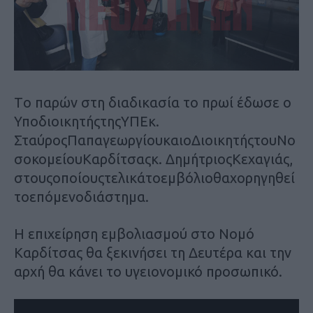
Τ
ο παρών στη διαδικασία το πρωί έδωσε ο
Υποδιοικητής
της
ΥΠΕ
κ
.
Σταύρος
Παπαγεωργίου
και
ο
Διοικητής
του
Νο
σοκομείου
Καρδίτσας
κ
.
Δημήτριος
Κεχαγιάς
,
στους
οποίους
τελικά
το
εμβόλιο
θα
χορηγηθεί
το
επόμενο
διάστημα
.
Η επιχείρηση εμβολιασμού στο Νομό
Καρδίτσας θα ξεκινήσει τη Δευτέρα και την
αρχή θα κάνει το υγειονομικό προσωπικό.