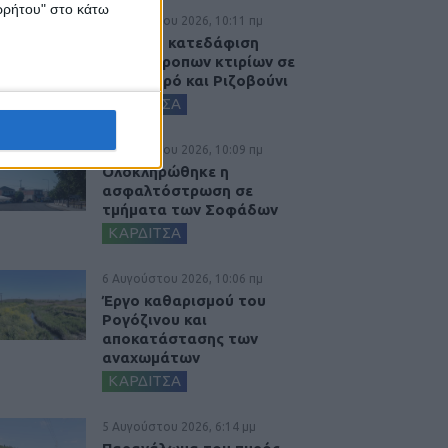
ορρήτου" στο κάτω
6 Αυγούστου 2026, 10:11 πμ
Ξεκινά η κατεδάφιση
ετοιμόρροπων κτιρίων σε
Αγναντερό και Ριζοβούνι
ΚΑΡΔΙΤΣΑ
6 Αυγούστου 2026, 10:09 πμ
Ολοκληρώθηκε η
ασφαλτόστρωση σε
τμήματα των Σοφάδων
ΚΑΡΔΙΤΣΑ
6 Αυγούστου 2026, 10:06 πμ
Έργο καθαρισμού του
Ρογόζινου και
αποκατάστασης των
αναχωμάτων
ΚΑΡΔΙΤΣΑ
5 Αυγούστου 2026, 6:14 μμ