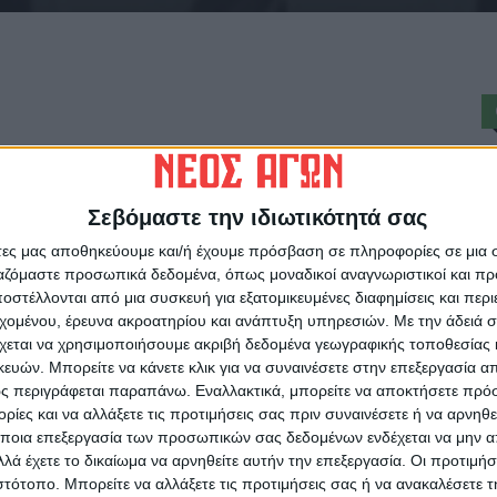
6 ετών ο Καρδιτσιώτης συνταξιούχος
Α
ης, συγγραφέας και ποιητής. Επί σειρά
 ζωής του, αρθρογραφούσε στο «Νέο
Σεβόμαστε την ιδιωτικότητά σας
δόσεις, τα ήθη και τα έθιμα του
άτες μας αποθηκεύουμε και/ή έχουμε πρόσβαση σε πληροφορίες σε μια
σαλίας.
ργαζόμαστε προσωπικά δεδομένα, όπως μοναδικοί αναγνωριστικοί και 
 Μαγνησία όπου ήταν διακεκριμένο
στέλλονται από μια συσκευή για εξατομικευμένες διαφημίσεις και περ
εχομένου, έρευνα ακροατηρίου και ανάπτυξη υπηρεσιών.
Με την άδειά σα
ρδιτσιωτών. Ήταν πατέρας τριών
χεται να χρησιμοποιήσουμε ακριβή δεδομένα γεωγραφικής τοποθεσίας 
και εγγόνια,
ών. Μπορείτε να κάνετε κλικ για να συναινέσετε στην επεξεργασία απ
ε στο Μεσενικόλα Kαρδίτσας το 1923.
ς περιγράφεται παραπάνω. Εναλλακτικά, μπορείτε να αποκτήσετε πρό
ηρέτησε στην αντιστασιακή οργάνωση
ίες και να αλλάξετε τις προτιμήσεις σας πριν συναινέσετε ή να αρνηθεί
καλος στο Μορφοβούνι και στη συνέχεια
ποια επεξεργασία των προσωπικών σας δεδομένων ενδέχεται να μην απ
λά έχετε το δικαίωμα να αρνηθείτε αυτήν την επεξεργασία. Οι προτιμήσ
δημία Λαρίσης και στην Πάντειο Σχολή
ιστότοπο. Μπορείτε να αλλάξετε τις προτιμήσεις σας ή να ανακαλέσετε