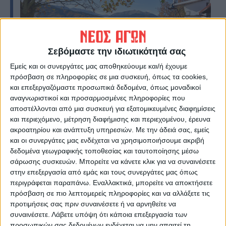
Σεβόμαστε την ιδιωτικότητά σας
Εμείς και οι συνεργάτες μας αποθηκεύουμε και/ή έχουμε
πρόσβαση σε πληροφορίες σε μια συσκευή, όπως τα cookies,
και επεξεργαζόμαστε προσωπικά δεδομένα, όπως μοναδικοί
αναγνωριστικοί και προσαρμοσμένες πληροφορίες που
αποστέλλονται από μια συσκευή για εξατομικευμένες διαφημίσεις
και περιεχόμενο, μέτρηση διαφήμισης και περιεχομένου, έρευνα
«Κιβωτός Εθνικής Μνήμης»
ακροατηρίου και ανάπτυξη υπηρεσιών.
Με την άδειά σας, εμείς
και οι συνεργάτες μας ενδέχεται να χρησιμοποιήσουμε ακριβή
«Τα Άγραφα διέσχισαν τους αιώνες και
δεδομένα γεωγραφικής τοποθεσίας και ταυτοποίησης μέσω
έγιναν ανεκτίμητο περιβαλλοντικό, ιστορικό
σάρωσης συσκευών. Μπορείτε να κάνετε κλικ για να συναινέσετε
και πολιτιστικό απόθεμα, κληρονομιά βαριά
στην επεξεργασία από εμάς και τους συνεργάτες μας όπως
και ηθικό χρέος όλων ημών, των αληθινών
περιγράφεται παραπάνω. Εναλλακτικά, μπορείτε να αποκτήσετε
πρόσβαση σε πιο λεπτομερείς πληροφορίες και να αλλάξετε τις
απογόνων, που δεν πρέιε να φανούμε
προτιμήσεις σας πριν συναινέσετε ή να αρνηθείτε να
κατώτεροι των περιστάσεων. Έχω
συναινέσετε.
Λάβετε υπόψη ότι κάποια επεξεργασία των
χαρακτηρίσει τα Άγραφα ανοιχτό Μουσείο
προσωπικών σας δεδομένων ενδέχεται να μην απαιτεί τη