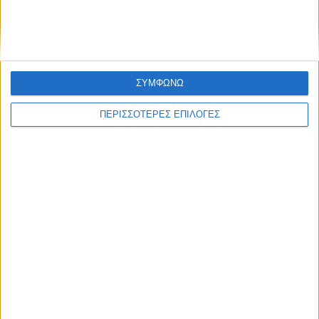
ΣΥΜΦΩΝΩ
ΠΕΡΙΣΣΟΤΕΡΕΣ ΕΠΙΛΟΓΕΣ
ΘΕΣΣΑΛΙΑ
Ένας νεκρός και ένας βαριά τραυματίας ο
μηνιαίος απολογισμός των τροχαίων στη
Θεσσαλία