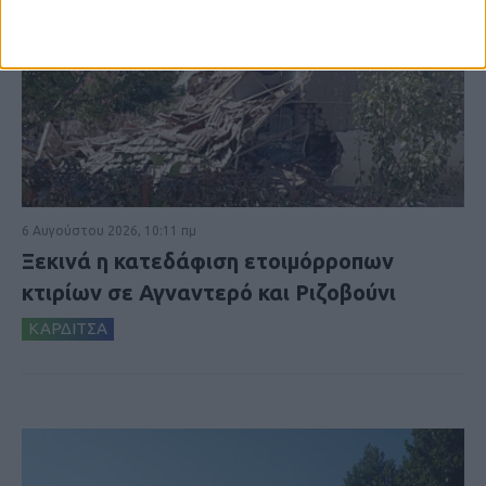
6 Αυγούστου 2026, 10:11 πμ
Ξεκινά η κατεδάφιση ετοιμόρροπων
κτιρίων σε Αγναντερό και Ριζοβούνι
ΚΑΡΔΙΤΣΑ