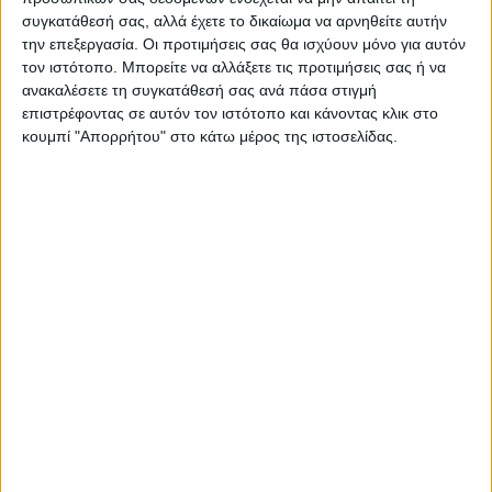
συγκατάθεσή σας, αλλά έχετε το δικαίωμα να αρνηθείτε αυτήν
Ιερότητας, διότι είναι τόπος γεμάτο ναού
την επεξεργασία. Οι προτιμήσεις σας θα ισχύουν μόνο για αυτόν
και ξωκλήσια και προσκυνητάρια του
τον ιστότοπο. Μπορείτε να αλλάξετε τις προτιμήσεις σας ή να
Ελληνισμού όπως η σπηλιά του
ανακαλέσετε τη συγκατάθεσή σας ανά πάσα στιγμή
Κατσαντώνη, το διάσελο του Δίπλα, του
επιστρέφοντας σε αυτόν τον ιστότοπο και κάνοντας κλικ στο
κουμπί "Απορρήτου" στο κάτω μέρος της ιστοσελίδας.
Καραϊσκάκη τα ταμπούρια και τόσα άλλα
χνάρια αγωνιστών. Τα Άγραφα είναι τόπος
ιερός της Λευτεριάς και της Αντίστασης,
τόπος απροσκύνητος , εθνική κιβωτός της
ελληνικής ψυχής και της αξιοπρέπειας»
σημείωσε και πρόσθεσε ότι ενόψει του
εορτασμού των 200 χρόνων από την
επανάσταση του 1821, εισηγείται να
χαρακτηριστεί η περιοχή «Κιβωτός Εθνικής
Μνήμης» με στόχο τη δημιουργία ενός
ανοιτού μουσείου Αγράφων με ανάδειξη
του περιβαλλοντικού, ιστορικού και