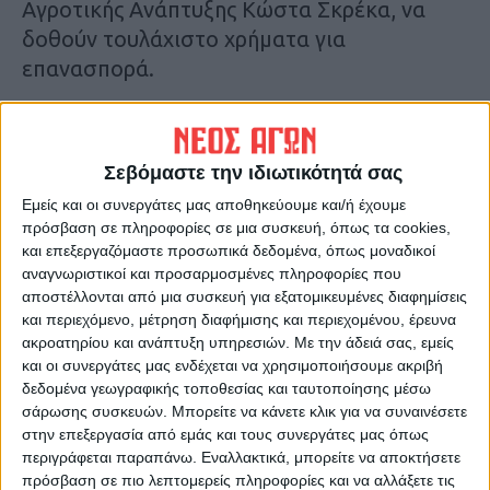
Αγροτικής Ανάπτυξης Κώστα Σκρέκα, να
δοθούν τουλάχιστο χρήματα για
επανασπορά.
Τελευταίες Ειδήσεις Σήμερα
Σεβόμαστε την ιδιωτικότητά σας
Ακολούθησε την εφημερίδα ΝΕΟΣ
Εμείς και οι συνεργάτες μας αποθηκεύουμε και/ή έχουμε
πρόσβαση σε πληροφορίες σε μια συσκευή, όπως τα cookies,
ΑΓΩΝ στο Google News!
και επεξεργαζόμαστε προσωπικά δεδομένα, όπως μοναδικοί
Όλες οι εξελίξεις στην περιοχή της
αναγνωριστικοί και προσαρμοσμένες πληροφορίες που
Καρδίτσας και ευρύτερα της Θεσσαλίας
αποστέλλονται από μια συσκευή για εξατομικευμένες διαφημίσεις
και περιεχόμενο, μέτρηση διαφήμισης και περιεχομένου, έρευνα
ακροατηρίου και ανάπτυξη υπηρεσιών.
Με την άδειά σας, εμείς
ΠΡΟΗΓΟΥΜΕΝΟ ΑΡΘΡΟ
ΕΠΟΜΕΝΟ ΑΡΘΡΟ
και οι συνεργάτες μας ενδέχεται να χρησιμοποιήσουμε ακριβή
Kαι μην ξεχνάτε, μένουμε
Συστηματικοί έλεγχοι από
δεδομένα γεωγραφικής τοποθεσίας και ταυτοποίησης μέσω
σπίτι ακόμη κι αν αυτό
Αστυνομικούς της Καρδίτσας
σάρωσης συσκευών. Μπορείτε να κάνετε κλικ για να συναινέσετε
πλημμυρίσει...!
στην επεξεργασία από εμάς και τους συνεργάτες μας όπως
περιγράφεται παραπάνω. Εναλλακτικά, μπορείτε να αποκτήσετε
πρόσβαση σε πιο λεπτομερείς πληροφορίες και να αλλάξετε τις