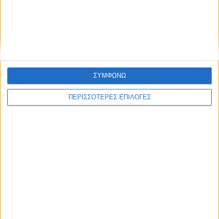
Κυψέλη του Δήμου Σοφάδων - έκτακτοι
ψεκασμοί
ΣΥΜΦΩΝΩ
ΠΕΡΙΣΣΟΤΕΡΕΣ ΕΠΙΛΟΓΕΣ
ΘΕΣΣΑΛΙΑ FM
ΑΚΟΥΣΤΕ ΖΩΝΤΑΝΑ
ΕΠΙΚΕΦΑΛΗΣ ΕΙΔΗΣΕΙΣ