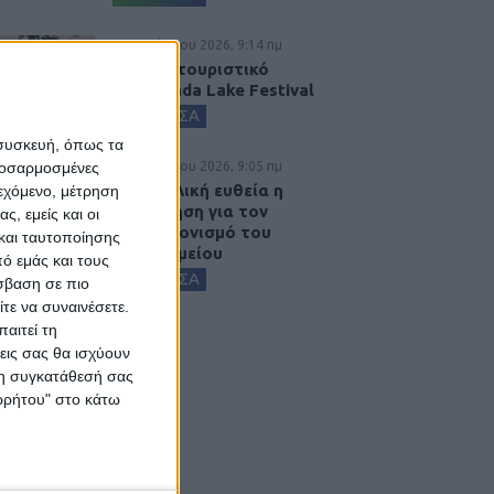
5 Αυγούστου 2026, 9:14 πμ
3ο Οικοτουριστικό
Stefaniada Lake Festival
ΚΑΡΔΙΤΣΑ
 συσκευή, όπως τα
5 Αυγούστου 2026, 9:05 πμ
προσαρμοσμένες
Στην τελική ευθεία η
ιεχόμενο, μέτρηση
πρόσκληση για τον
ς, εμείς και οι
εκσυγχρονισμό του
και ταυτοποίησης
Νοσοκομείου
ό εμάς και τους
ΚΑΡΔΙΤΣΑ
σβαση σε πιο
τε να συναινέσετε.
αιτεί τη
εις σας θα ισχύουν
 τη συγκατάθεσή σας
ορρήτου" στο κάτω