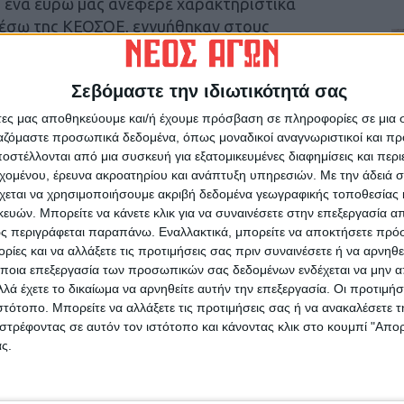
ο ένα ευρώ μας ανέφερε χαρακτηριστικά
 μέσω της ΚΕΟΣΟΕ, εγγυήθηκαν στους
 περσινές, αλλά ετοιμάζονται να μεταφέρουν
Σεβόμαστε την ιδιωτικότητά σας
ιμές πάνω από 20 λεπτά το κιλό, αλλά όλοι
άτες μας αποθηκεύουμε και/ή έχουμε πρόσβαση σε πληροφορίες σε μια
ργαζόμαστε προσωπικά δεδομένα, όπως μοναδικοί αναγνωριστικοί και 
θεί η αγορά μόλις αρχίσουν οι εισαγωγές από
στέλλονται από μια συσκευή για εξατομικευμένες διαφημίσεις και περ
τική αύξηση αναμένεται και για την τιμή στο
εχομένου, έρευνα ακροατηρίου και ανάπτυξη υπηρεσιών.
Με την άδειά σα
της ζήτησης, αλλά οι κτηνοτρόφοι αναμένουν
χεται να χρησιμοποιήσουμε ακριβή δεδομένα γεωγραφικής τοποθεσίας 
 που υπέστησαν το Πάσχα, το οποίο φαίνεται
ών. Μπορείτε να κάνετε κλικ για να συναινέσετε στην επεξεργασία απ
αντική καθυστέρηση τις προσεχείς ημέρες.
ς περιγράφεται παραπάνω. Εναλλακτικά, μπορείτε να αποκτήσετε πρό
ίες και να αλλάξετε τις προτιμήσεις σας πριν συναινέσετε ή να αρνηθεί
ποια επεξεργασία των προσωπικών σας δεδομένων ενδέχεται να μην απ
λά έχετε το δικαίωμα να αρνηθείτε αυτήν την επεξεργασία. Οι προτιμήσ
ιστότοπο. Μπορείτε να αλλάξετε τις προτιμήσεις σας ή να ανακαλέσετε
στρέφοντας σε αυτόν τον ιστότοπο και κάνοντας κλικ στο κουμπί "Απ
ς.
ρίδα ΝΕΟΣ ΑΓΩΝ στο Google News!