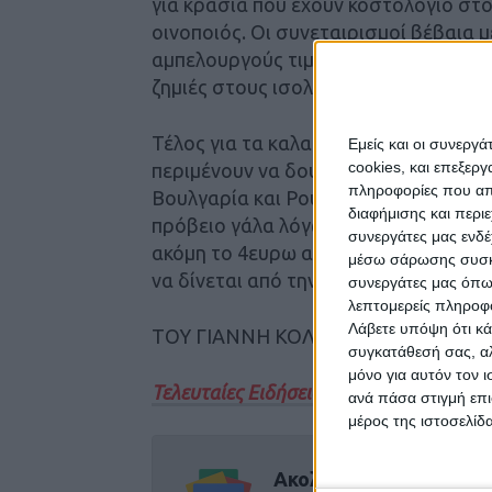
για κρασιά που έχουν κοστολόγιο στ
οινοποιός. Οι συνεταιρισμοί βέβαια
αμπελουργούς τιμές παρόμοιες με τις
ζημιές στους ισολογισμούς τους…
Τέλος για τα καλαμπόκια ακούγονται τ
Εμείς και οι συνεργ
cookies, και επεξε
περιμένουν να δουν πως θα διαμορφω
πληροφορίες που απο
Βουλγαρία και Ρουμανία. επίσης σημαν
διαφήμισης και περι
πρόβειο γάλα λόγω της υπερίσχυσης 
συνεργάτες μας ενδέ
ακόμη το 4ευρω ανά ζώο για τη ζημιά
μέσω σάρωσης συσκευ
να δίνεται από την κυβέρνηση με σημ
συνεργάτες μας όπω
λεπτομερείς πληροφορ
Λάβετε υπόψη ότι κά
ΤΟΥ ΓΙΑΝΝΗ ΚΟΛΛΑΤΟΥ
συγκατάθεσή σας, αλ
μόνο για αυτόν τον 
Τελευταίες Ειδήσεις Σήμερα
ανά πάσα στιγμή επι
μέρος της ιστοσελίδα
Ακολούθησε την εφημε