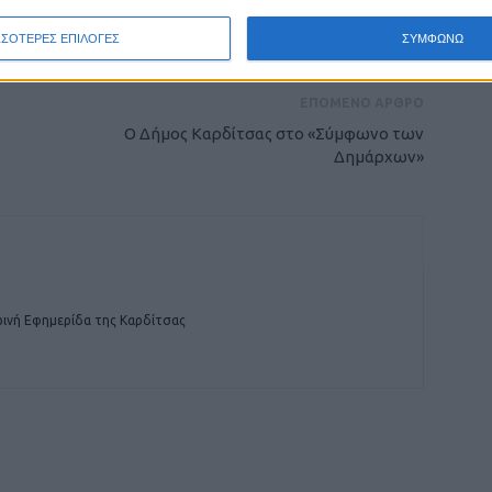
οχή της Καρδίτσας και ευρύτερα της Θεσσαλίας
ΣΣΟΤΕΡΕΣ ΕΠΙΛΟΓΕΣ
ΣΥΜΦΩΝΩ
ΕΠΟΜΕΝΟ ΑΡΘΡΟ
Ο Δήμος Καρδίτσας στο «Σύμφωνο των
Δημάρχων»
ινή Εφημερίδα της Καρδίτσας