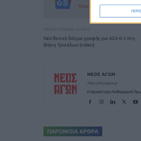
Όλες οι εξελίξεις στην περι
ΠΕΡΙ
ΠΡΟΗΓΟΥΜΕΝΟ ΑΡΘΡΟ
Νέο θετικό δείγμα γραφής για ΑΣΑ 0-3 στη
Φήκη Τρικάλων (video)
ΝΕΟΣ ΑΓΩΝ
https://neosagon.gr
Η Αρχαιότερη Καθημερινή Πρω
ΠΑΡΟΜΟΙΑ ΑΡΘΡΑ