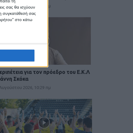
αιτεί τη
 Αυγούστου 2026, 10:34 πμ
εις σας θα ισχύουν
 τη συγκατάθεσή σας
ορρήτου" στο κάτω
εριπέτεια για τον πρόεδρο του Ε.Κ.Λ
ιάννη Σκόκα
 Αυγούστου 2026, 10:29 πμ