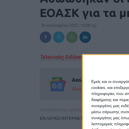
ΕΟΑΣΚ για τα μ
26 Ιανουαρίου 2022, 10:08 πμ
Τελευταίες Ειδήσεις Σήμερα
Ακολούθησε την εφημε
Εμείς και οι συνεργ
cookies, και επεξε
Όλες οι εξελίξεις στην περι
πληροφορίες που απο
διαφήμισης και περι
συνεργάτες μας ενδέ
ΠΡΟΗΓΟΥΜΕΝΟ ΑΡΘΡΟ
μέσω σάρωσης συσκευ
συνεργάτες μας όπω
ΕΝ ΛΕΥΚΩ ΙΝΤΕΡΝΕΤ ΓΙΑ ΟΛΑ
λεπτομερείς πληροφορ