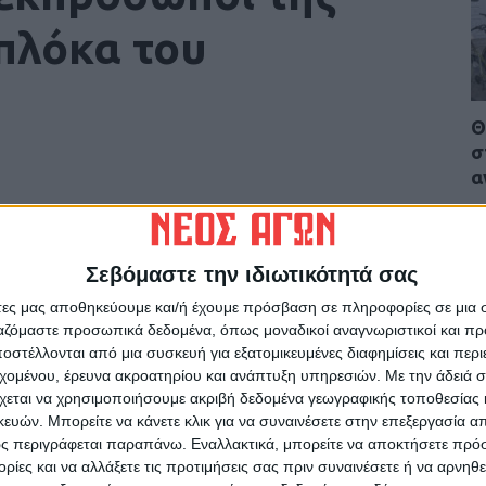
πλόκα του
Θ
σ
α
6
Σεβόμαστε την ιδιωτικότητά σας
ρίδα ΝΕΟΣ ΑΓΩΝ στο Google News!
άτες μας αποθηκεύουμε και/ή έχουμε πρόσβαση σε πληροφορίες σε μια
ργαζόμαστε προσωπικά δεδομένα, όπως μοναδικοί αναγνωριστικοί και 
οχή της Καρδίτσας και ευρύτερα της Θεσσαλίας
στέλλονται από μια συσκευή για εξατομικευμένες διαφημίσεις και περ
εχομένου, έρευνα ακροατηρίου και ανάπτυξη υπηρεσιών.
Με την άδειά σα
χεται να χρησιμοποιήσουμε ακριβή δεδομένα γεωγραφικής τοποθεσίας 
ΕΠΟΜΕΝΟ ΑΡΘΡΟ
ών. Μπορείτε να κάνετε κλικ για να συναινέσετε στην επεξεργασία απ
ς περιγράφεται παραπάνω. Εναλλακτικά, μπορείτε να αποκτήσετε πρό
«Σίφουνας» ο Τσιτσιπάς προκρίθηκε στα
Θ
ίες και να αλλάξετε τις προτιμήσεις σας πριν συναινέσετε ή να αρνηθεί
ημιτελικά του Australian Open!
ν