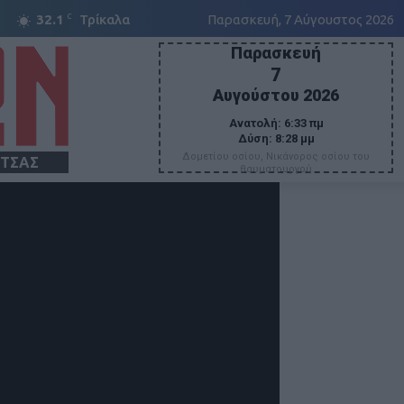
C
32.1
Τρίκαλα
Παρασκευή, 7 Αύγουστος 2026
Παρασκευή
7
Αυγούστου 2026
Ανατολή:
6:33 πμ
Δύση:
8:28 μμ
Δομετίου οσίου, Νικάνορος οσίου του
ΙΤΣΑΣ
θαυματουργού