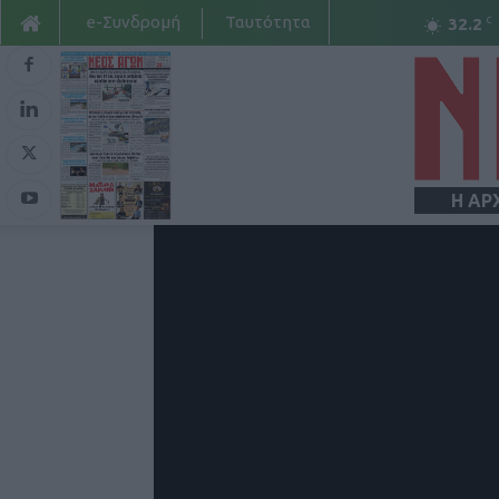
e-Συνδρομή
Ταυτότητα
C
32.2
Η ΑΡ