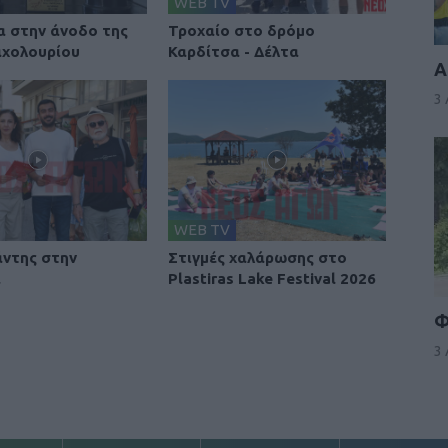
WEB TV
 στην άνοδο της
Τροχαίο στο δρόμο
αχολουρίου
Καρδίτσα - Δέλτα
Α
3
WEB TV
άντης στην
Στιγμές χαλάρωσης στο
α
Plastiras Lake Festival 2026
Φ
3