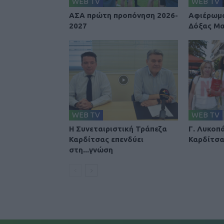
WEB TV
WEB TV
ΑΣΑ πρώτη προπόνηση 2026-
Αφιέρωμα
2027
Δόξας Μ
WEB TV
WEB TV
Η Συνεταιριστική Τράπεζα
Γ. Λυκοπ
Καρδίτσας επενδύει
Καρδίτσ
στη...γνώση