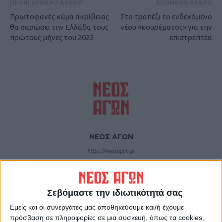
ΠΡΟΗΓΟΥΜΕΝΟ ΑΡΘΡΟ
ΕΠΟΜΕΝΟ ΑΡΘΡΟ
Πρωτοφανές κύμα ακρίβειας
Στο τραπέζι το ενδεχόμενο
θα σαρώσει την Ελλάδα τους
νέου «κουρέματος» για την
πρώτους μήνες του 2022
επιστρεπτέα
ΝΕΟΣ ΑΓΩΝ
https://neosagon.gr
Η Αρχαιότερη Καθημερινή Πρωινή Εφημερίδα της Καρδίτσας
Σεβόμαστε την ιδιωτικότητά σας
Εμείς και οι συνεργάτες μας αποθηκεύουμε και/ή έχουμε
πρόσβαση σε πληροφορίες σε μια συσκευή, όπως τα cookies,