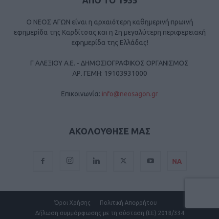
ΑΠΟ ΤΟ 1935
Ο ΝΕΟΣ ΑΓΩΝ είναι η αρχαιότερη καθημερινή πρωινή
εφημερίδα της Καρδίτσας και η 2η μεγαλύτερη περιφερειακή
εφημερίδα της Ελλάδας!
Γ ΑΛΕΞΙΟΥ Α.Ε. - ΔΗΜΟΣΙΟΓΡΑΦΙΚΟΣ ΟΡΓΑΝΙΣΜΟΣ
ΑΡ. ΓΕΜΗ: 19103931000
Επικοινωνία:
info@neosagon.gr
ΑΚΟΛΟΥΘΗΣΕ ΜΑΣ
ΝΑ
Όροι Χρήσης
Πολιτική Απορρήτου
Δήλωση συμμόρφωσης με τη σύσταση (ΕΕ) 2018/334