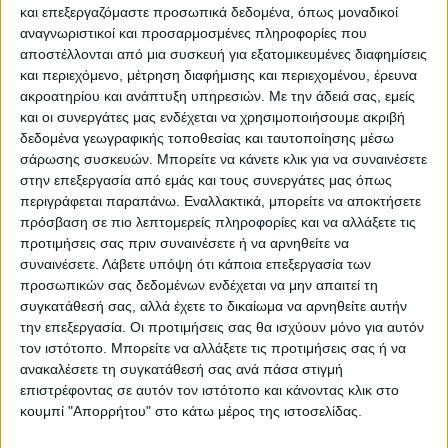
ΠΑΡΟΜΟΙΑ ΑΡΘΡΑ
και επεξεργαζόμαστε προσωπικά δεδομένα, όπως μοναδικοί
αναγνωριστικοί και προσαρμοσμένες πληροφορίες που
αποστέλλονται από μια συσκευή για εξατομικευμένες διαφημίσεις
και περιεχόμενο, μέτρηση διαφήμισης και περιεχομένου, έρευνα
ακροατηρίου και ανάπτυξη υπηρεσιών.
Με την άδειά σας, εμείς
και οι συνεργάτες μας ενδέχεται να χρησιμοποιήσουμε ακριβή
δεδομένα γεωγραφικής τοποθεσίας και ταυτοποίησης μέσω
σάρωσης συσκευών. Μπορείτε να κάνετε κλικ για να συναινέσετε
στην επεξεργασία από εμάς και τους συνεργάτες μας όπως
περιγράφεται παραπάνω. Εναλλακτικά, μπορείτε να αποκτήσετε
πρόσβαση σε πιο λεπτομερείς πληροφορίες και να αλλάξετε τις
προτιμήσεις σας πριν συναινέσετε ή να αρνηθείτε να
συναινέσετε.
Λάβετε υπόψη ότι κάποια επεξεργασία των
VIDEO ΤΗΣ ΘΕΣΣΑΛΙΑΣ
προσωπικών σας δεδομένων ενδέχεται να μην απαιτεί τη
Περιπέτεια για τον πρόεδρο του Ε.Κ.Λ
συγκατάθεσή σας, αλλά έχετε το δικαίωμα να αρνηθείτε αυτήν
την επεξεργασία. Οι προτιμήσεις σας θα ισχύουν μόνο για αυτόν
Γιάννη Σκόκα
τον ιστότοπο. Μπορείτε να αλλάξετε τις προτιμήσεις σας ή να
ανακαλέσετε τη συγκατάθεσή σας ανά πάσα στιγμή
επιστρέφοντας σε αυτόν τον ιστότοπο και κάνοντας κλικ στο
κουμπί "Απορρήτου" στο κάτω μέρος της ιστοσελίδας.