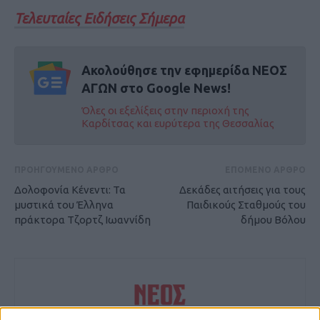
Τελευταίες Ειδήσεις Σήμερα
Ακολούθησε την εφημερίδα ΝΕΟΣ
ΑΓΩΝ στο Google News!
Όλες οι εξελίξεις στην περιοχή της
Καρδίτσας και ευρύτερα της Θεσσαλίας
ΠΡΟΗΓΟΥΜΕΝΟ ΑΡΘΡΟ
ΕΠΟΜΕΝΟ ΑΡΘΡΟ
Δολοφονία Κένεντι: Τα
Δεκάδες αιτήσεις για τους
μυστικά του Έλληνα
Παιδικούς Σταθμούς του
πράκτορα Τζορτζ Ιωαννίδη
δήμου Βόλου