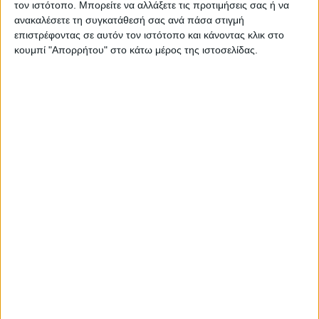
τον ιστότοπο. Μπορείτε να αλλάξετε τις προτιμήσεις σας ή να
ανακαλέσετε τη συγκατάθεσή σας ανά πάσα στιγμή
επιστρέφοντας σε αυτόν τον ιστότοπο και κάνοντας κλικ στο
κουμπί "Απορρήτου" στο κάτω μέρος της ιστοσελίδας.
ΚΑΡΔΙΤΣΑ
Υψηλός ο κίνδυνος πυρκαγιάς την Κυριακή
στο Ν. Καρδίτσας