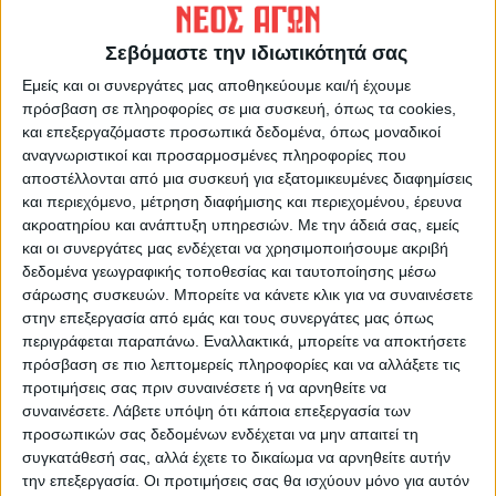
Σεβόμαστε την ιδιωτικότητά σας
ΝΕΟΣ ΑΓΩΝ
Εμείς και οι συνεργάτες μας αποθηκεύουμε και/ή έχουμε
https://neosagon.gr
πρόσβαση σε πληροφορίες σε μια συσκευή, όπως τα cookies,
Η Αρχαιότερη Καθημερινή Πρωινή Εφημερίδα της Καρδίτσας
και επεξεργαζόμαστε προσωπικά δεδομένα, όπως μοναδικοί
αναγνωριστικοί και προσαρμοσμένες πληροφορίες που
αποστέλλονται από μια συσκευή για εξατομικευμένες διαφημίσεις
και περιεχόμενο, μέτρηση διαφήμισης και περιεχομένου, έρευνα
ακροατηρίου και ανάπτυξη υπηρεσιών.
Με την άδειά σας, εμείς
και οι συνεργάτες μας ενδέχεται να χρησιμοποιήσουμε ακριβή
ΠΑΡΟΜΟΙΑ ΑΡΘΡΑ
δεδομένα γεωγραφικής τοποθεσίας και ταυτοποίησης μέσω
σάρωσης συσκευών. Μπορείτε να κάνετε κλικ για να συναινέσετε
στην επεξεργασία από εμάς και τους συνεργάτες μας όπως
περιγράφεται παραπάνω. Εναλλακτικά, μπορείτε να αποκτήσετε
πρόσβαση σε πιο λεπτομερείς πληροφορίες και να αλλάξετε τις
προτιμήσεις σας πριν συναινέσετε ή να αρνηθείτε να
συναινέσετε.
Λάβετε υπόψη ότι κάποια επεξεργασία των
προσωπικών σας δεδομένων ενδέχεται να μην απαιτεί τη
συγκατάθεσή σας, αλλά έχετε το δικαίωμα να αρνηθείτε αυτήν
την επεξεργασία. Οι προτιμήσεις σας θα ισχύουν μόνο για αυτόν