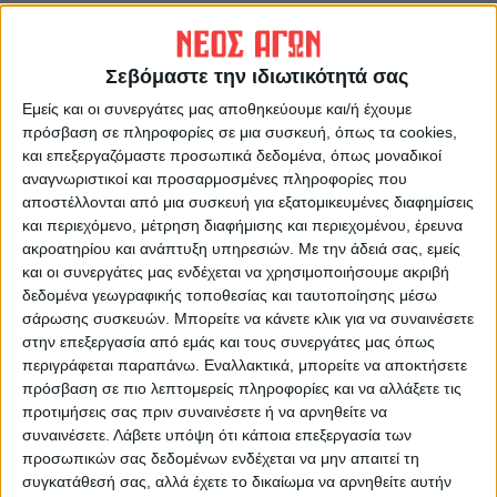
ΠΡΟΗΓΟΥΜΕΝΟ ΑΡΘΡΟ
ΕΠΟΜΕΝΟ ΑΡΘΡΟ
Νέος σεισμός 5,8, ρίχτερ,
Σεισμός 5,9 Ρίχτερ : Επεσαν
Σεβόμαστε την ιδιωτικότητά σας
πετάχτηκαν ξανά από τα
βράχοι από τα Μετέωρα
σπίτια τους οι Καρδιτσιώτες
Εμείς και οι συνεργάτες μας αποθηκεύουμε και/ή έχουμε
πρόσβαση σε πληροφορίες σε μια συσκευή, όπως τα cookies,
και επεξεργαζόμαστε προσωπικά δεδομένα, όπως μοναδικοί
αναγνωριστικοί και προσαρμοσμένες πληροφορίες που
αποστέλλονται από μια συσκευή για εξατομικευμένες διαφημίσεις
και περιεχόμενο, μέτρηση διαφήμισης και περιεχομένου, έρευνα
ακροατηρίου και ανάπτυξη υπηρεσιών.
Με την άδειά σας, εμείς
και οι συνεργάτες μας ενδέχεται να χρησιμοποιήσουμε ακριβή
δεδομένα γεωγραφικής τοποθεσίας και ταυτοποίησης μέσω
σάρωσης συσκευών. Μπορείτε να κάνετε κλικ για να συναινέσετε
Δημοσιογραφική Ομάδα ΝΕΟΣ ΑΓΩΝ
στην επεξεργασία από εμάς και τους συνεργάτες μας όπως
https://neosagon.gr
περιγράφεται παραπάνω. Εναλλακτικά, μπορείτε να αποκτήσετε
Η Αρχαιότερη Καθημερινή Πρωινή Εφημερίδα της Καρδίτσας
πρόσβαση σε πιο λεπτομερείς πληροφορίες και να αλλάξετε τις
προτιμήσεις σας πριν συναινέσετε ή να αρνηθείτε να
συναινέσετε.
Λάβετε υπόψη ότι κάποια επεξεργασία των
προσωπικών σας δεδομένων ενδέχεται να μην απαιτεί τη
συγκατάθεσή σας, αλλά έχετε το δικαίωμα να αρνηθείτε αυτήν