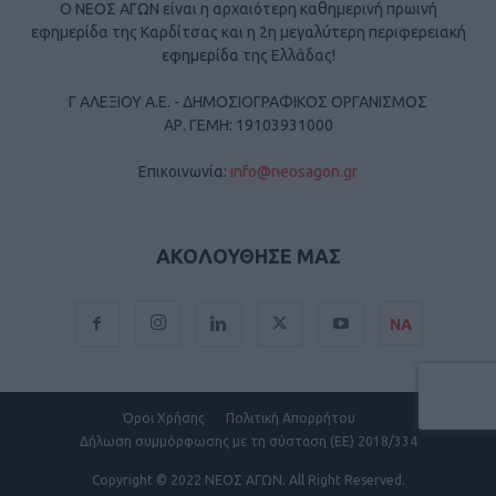
Ο ΝΕΟΣ ΑΓΩΝ είναι η αρχαιότερη καθημερινή πρωινή
εφημερίδα της Καρδίτσας και η 2η μεγαλύτερη περιφερειακή
εφημερίδα της Ελλάδας!
Γ ΑΛΕΞΙΟΥ Α.Ε. - ΔΗΜΟΣΙΟΓΡΑΦΙΚΟΣ ΟΡΓΑΝΙΣΜΟΣ
ΑΡ. ΓΕΜΗ: 19103931000
Επικοινωνία:
info@neosagon.gr
ΑΚΟΛΟΥΘΗΣΕ ΜΑΣ
ΝΑ
Όροι Χρήσης
Πολιτική Απορρήτου
Δήλωση συμμόρφωσης με τη σύσταση (ΕΕ) 2018/334
Copyright
© 2022 ΝΕΟΣ ΑΓΩΝ.
All Right Reserved.