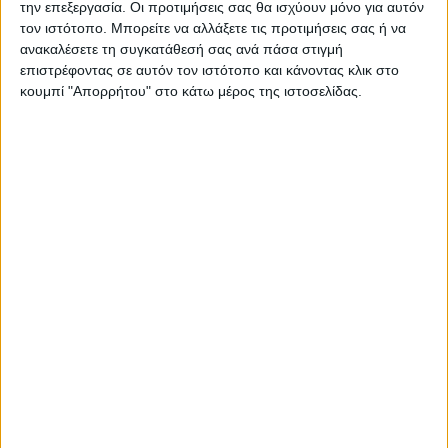
την επεξεργασία. Οι προτιμήσεις σας θα ισχύουν μόνο για αυτόν
ΠΑΡΟΜΟΙΑ ΑΡΘΡΑ
τον ιστότοπο. Μπορείτε να αλλάξετε τις προτιμήσεις σας ή να
ανακαλέσετε τη συγκατάθεσή σας ανά πάσα στιγμή
επιστρέφοντας σε αυτόν τον ιστότοπο και κάνοντας κλικ στο
κουμπί "Απορρήτου" στο κάτω μέρος της ιστοσελίδας.
ΚΑΡΔΙΤΣΑ
Τη ρυθμιστική θήρας για τη νέα κυνηγετική
περίοδο εξέδωσε το Δασαρχείο