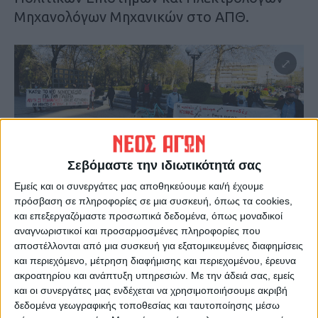
Μηχανολόγων Μηχανικών στο ΑΠΘ.
Σεβόμαστε την ιδιωτικότητά σας
Εμείς και οι συνεργάτες μας αποθηκεύουμε και/ή έχουμε
Υπογραμμίζει πως «έχουμε τη δύναμη να
πρόσβαση σε πληροφορίες σε μια συσκευή, όπως τα cookies,
μπλοκάρουμε την εφαρμογή του
και επεξεργαζόμαστε προσωπικά δεδομένα, όπως μοναδικοί
αναγνωριστικοί και προσαρμοσμένες πληροφορίες που
νομοσχεδίου, θα το πετάξουμε έξω από τις
αποστέλλονται από μια συσκευή για εξατομικευμένες διαφημίσεις
σχολές μας» και ξεκαθαρίζει πως «θα
και περιεχόμενο, μέτρηση διαφήμισης και περιεχομένου, έρευνα
υπερασπιστούμε μέχρι τέλους το δικαίωμά
ακροατηρίου και ανάπτυξη υπηρεσιών.
Με την άδειά σας, εμείς
και οι συνεργάτες μας ενδέχεται να χρησιμοποιήσουμε ακριβή
μας να συζητάμε και να διεκδικούμε ένα
δεδομένα γεωγραφικής τοποθεσίας και ταυτοποίησης μέσω
καλύτερο μέλλον! Θα συνεχίσουμε ακόμα