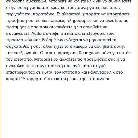
σάρωσης συσκευών. Μπορείτε να κάνετε κλικ για να συναινέσετε
πιο μαζικά και μαχητικά τους αγώνες μας
στην επεξεργασία από εμάς και τους συνεργάτες μας όπως
για τις σπουδές που έχουμε ανάγκη, θα
περιγράφεται παραπάνω. Εναλλακτικά, μπορείτε να αποκτήσετε
πρόσβαση σε πιο λεπτομερείς πληροφορίες και να αλλάξετε τις
συνεχίσουμε να τους χαλάμε τη σούπα».
προτιμήσεις σας πριν συναινέσετε ή να αρνηθείτε να
Καλεί την κυβέρνηση και τις διοικήσεις να
συναινέσετε.
Λάβετε υπόψη ότι κάποια επεξεργασία των
αναλάβουν τις ευθύνες τους και να
προσωπικών σας δεδομένων ενδέχεται να μην απαιτεί τη
συγκατάθεσή σας, αλλά έχετε το δικαίωμα να αρνηθείτε αυτήν
επαναλειτουργήσουν οι σχολές το εαρινό
την επεξεργασία. Οι προτιμήσεις σας θα ισχύουν μόνο για αυτόν
εξάμηνο και απαιτεί «από τις διοικήσεις των
τον ιστότοπο. Μπορείτε να αλλάξετε τις προτιμήσεις σας ή να
ιδρυμάτων μας να πάρουν θέση, να
ανακαλέσετε τη συγκατάθεσή σας ανά πάσα στιγμή
ξεκαθαρίσουν πως δεν πρόκειται να
επιστρέφοντας σε αυτόν τον ιστότοπο και κάνοντας κλικ στο
κουμπί "Απορρήτου" στο κάτω μέρος της ιστοσελίδας.
νομιμοποιήσουν το νομοσχέδιο, ήδη
χιλιάδες καθηγητές είναι στο πλευρό μας».
Τελευταίες Ειδήσεις Σήμερα
Ακολούθησε την εφημερίδα ΝΕΟΣ
ΑΓΩΝ στο Google News!