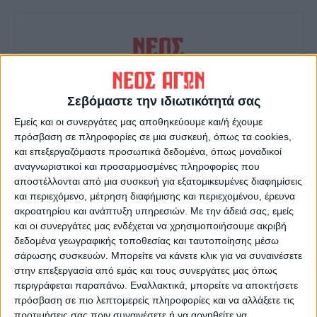
Σεβόμαστε την ιδιωτικότητά σας
ΝΕΟΣ ΑΓΩΝ
Εμείς και οι συνεργάτες μας αποθηκεύουμε και/ή έχουμε
https://neosagon.gr
πρόσβαση σε πληροφορίες σε μια συσκευή, όπως τα cookies,
και επεξεργαζόμαστε προσωπικά δεδομένα, όπως μοναδικοί
Η Αρχαιότερη Καθημερινή Πρωινή Εφημερίδα της Καρδίτσας
αναγνωριστικοί και προσαρμοσμένες πληροφορίες που
αποστέλλονται από μια συσκευή για εξατομικευμένες διαφημίσεις
και περιεχόμενο, μέτρηση διαφήμισης και περιεχομένου, έρευνα
ακροατηρίου και ανάπτυξη υπηρεσιών.
Με την άδειά σας, εμείς
και οι συνεργάτες μας ενδέχεται να χρησιμοποιήσουμε ακριβή
δεδομένα γεωγραφικής τοποθεσίας και ταυτοποίησης μέσω
ΠΑΡΟΜΟΙΑ ΑΡΘΡΑ
σάρωσης συσκευών. Μπορείτε να κάνετε κλικ για να συναινέσετε
στην επεξεργασία από εμάς και τους συνεργάτες μας όπως
περιγράφεται παραπάνω. Εναλλακτικά, μπορείτε να αποκτήσετε
πρόσβαση σε πιο λεπτομερείς πληροφορίες και να αλλάξετε τις
προτιμήσεις σας πριν συναινέσετε ή να αρνηθείτε να