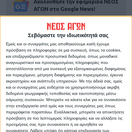
Ακολούθησε την εφημερίδα ΝΕΟΣ
ΑΓΩΝ στο Google News!
Όλες οι εξελίξεις στην περιοχή της
Καρδίτσας και ευρύτερα της Θεσσαλίας
Σεβόμαστε την ιδιωτικότητά σας
ΠΡΟΗΓΟΥΜΕΝΟ ΑΡΘΡΟ
ΕΠΟΜΕΝΟ ΑΡΘΡΟ
Εμείς και οι συνεργάτες μας αποθηκεύουμε και/ή έχουμε
πρόσβαση σε πληροφορίες σε μια συσκευή, όπως τα cookies,
«Λίφτινγκ» στο κέντρο των
«Μη φ’λιέστι ντιπ»
και επεξεργαζόμαστε προσωπικά δεδομένα, όπως μοναδικοί
Σοφάδων
αναγνωριστικοί και προσαρμοσμένες πληροφορίες που
αποστέλλονται από μια συσκευή για εξατομικευμένες διαφημίσεις
και περιεχόμενο, μέτρηση διαφήμισης και περιεχομένου, έρευνα
ακροατηρίου και ανάπτυξη υπηρεσιών.
Με την άδειά σας, εμείς
και οι συνεργάτες μας ενδέχεται να χρησιμοποιήσουμε ακριβή
δεδομένα γεωγραφικής τοποθεσίας και ταυτοποίησης μέσω
σάρωσης συσκευών. Μπορείτε να κάνετε κλικ για να συναινέσετε
στην επεξεργασία από εμάς και τους συνεργάτες μας όπως
περιγράφεται παραπάνω. Εναλλακτικά, μπορείτε να αποκτήσετε
ΝΕΟΣ ΑΓΩΝ
πρόσβαση σε πιο λεπτομερείς πληροφορίες και να αλλάξετε τις
προτιμήσεις σας πριν συναινέσετε ή να αρνηθείτε να
https://neosagon.gr
συναινέσετε.
Λάβετε υπόψη ότι κάποια επεξεργασία των