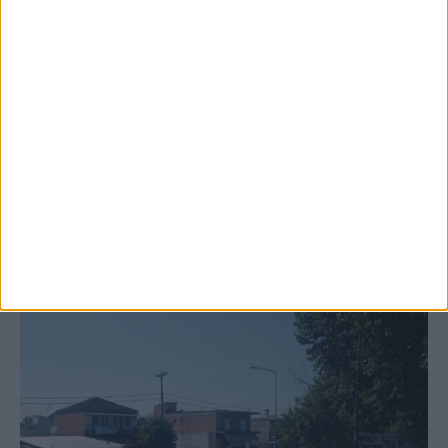
6 Αυγούστου 2026, 10:11 πμ
Ξεκινά η κατεδάφιση ετοιμόρροπων
κτιρίων σε Αγναντερό και Ριζοβούνι
ΚΑΡΔΙΤΣΑ