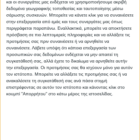
και οι συνεργάτες μας ενδέχεται να χρησιμοποιήσουμε ακριβή
Internet, σε όποια περιοχή τηςΕλλάδας και
δεδομένα γεωγραφικής τοποθεσίας και ταυτοποίησης μέσω
αν βρίσκονται και φέτος τα Χριστούγεννα,
σάρωσης συσκευών. Μπορείτε να κάνετε κλικ για να συναινέσετε
στην επεξεργασία από εμάς και τους συνεργάτες μας όπως
έχοντας στη διάθεσή τους το μεγαλύτερο
περιγράφεται παραπάνω. Εναλλακτικά, μπορείτε να αποκτήσετε
δίκτυο4G στη χώρα με
πληθυσμιακή κάλυψη
πρόσβαση σε πιο λεπτομερείς πληροφορίες και να αλλάξετε τις
98%. Το δίκτυο της COSMOTE έλαβε για 6η
προτιμήσεις σας πριν συναινέσετε ή να αρνηθείτε να
συναινέσετε.
Λάβετε υπόψη ότι κάποια επεξεργασία των
συνεχόμενη χρονιά,την πιστοποίηση «Best
προσωπικών σας δεδομένων ενδέχεται να μην απαιτεί τη
in Test» για τις υπηρεσίες δεδομένων και
συγκατάθεσή σας, αλλά έχετε το δικαίωμα να αρνηθείτε αυτήν
φωνής, από τη διεθνώς
την επεξεργασία. Οι προτιμήσεις σας θα ισχύουν μόνο για αυτόν
αναγνωρισμένηεταιρεία μετρήσεων και
τον ιστότοπο. Μπορείτε να αλλάξετε τις προτιμήσεις σας ή να
ανακαλέσετε τη συγκατάθεσή σας ανά πάσα στιγμή
ελέγχου δικτύων Umlaut (πρώην P3
επιστρέφοντας σε αυτόν τον ιστότοπο και κάνοντας κλικ στο
Communications).
κουμπί "Απορρήτου" στο κάτω μέρος της ιστοσελίδας.
Αξιοποιώντας τις απεριόριστες δυνατότητες
του 4G δικτύου της και απαντώντας στις
πραγματικές ανάγκες των πελατών της, η
COSMOTE κάνει πράξη την υπόσχεσή της,