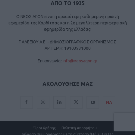
ΑΠΟ ΤΟ 1935
Ο ΝΕΟΣ ΑΓΩΝ είναι η αρχαιότερη καθημερινή πρωινή
εφημερίδα της Καρδίτσας και η 2η μεγαλύτερη περιφερειακή
εφημερίδα της Ελλάδας!
Γ ΑΛΕΞΙΟΥ Α.Ε. - ΔΗΜΟΣΙΟΓΡΑΦΙΚΟΣ ΟΡΓΑΝΙΣΜΟΣ
ΑΡ. ΓΕΜΗ: 19103931000
Επικοινωνία:
info@neosagon.gr
ΑΚΟΛΟΥΘΗΣΕ ΜΑΣ
ΝΑ
Όροι Χρήσης
Πολιτική Απορρήτου
Δήλωση συμμόρφωσης με τη σύσταση (ΕΕ) 2018/334