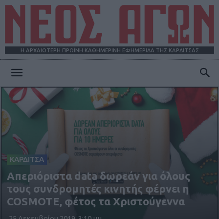
Η ΑΡΧΑΙΟΤΕΡΗ ΠΡΩΪΝΗ ΚΑΘΗΜΕΡΙΝΗ ΕΦΗΜΕΡΙΔΑ ΤΗΣ ΚΑΡΔΙΤΣΑΣ
ΝΕΟΣ
ΑΓΩΝ
ΚΑΡΔΙΤΣΑ
Απεριόριστα data δωρεάν για όλους
τους συνδρομητές κινητής φέρνει η
COSMOTE, φέτος τα Χριστούγεννα
25 Δεκεμβρίου 2019, 3:10 μμ