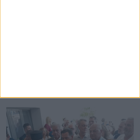
5 Αυγούστου 2026, 6:01 μμ
Επέμβαση της Πυροσβεστικής σε εστία
φωτιάς πίσω από τον σταθμό του ΟΣΕ
(φωτο & βιντεο)
ΚΑΡΔΙΤΣΑ