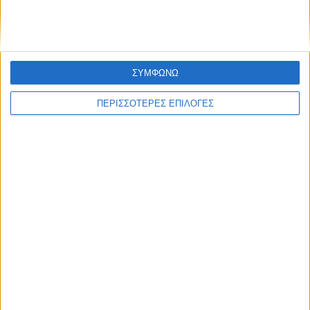
τα κορακοειδή (ΒΙΝΤΕΟ)
ΣΥΜΦΩΝΩ
ΠΕΡΙΣΣΟΤΕΡΕΣ ΕΠΙΛΟΓΕΣ
ΚΑΡΔΙΤΣΑ
Παρανάλωμα του πυρός έγινε ΙΧ έξω από