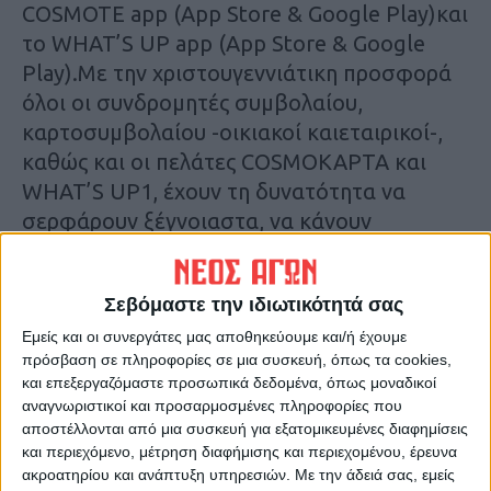
COSMOTE app (App Store & Google Play)και
το
WHAT’S UP app (App Store & Google
Play).Με την χριστουγεννιάτικη προσφορά
όλοι οι συνδρομητές
συμβολαίου,
καρτοσυμβολαίου -οικιακοί καιεταιρικοί-,
καθώς και οι πελάτες
COSMOΚΑΡΤΑ και
WHAT’S UP1, έχουν τη δυνατότητα να
σερφάρουν ξέγνοιαστα, να κάνουν
streaming, να μοιράζον ται τις εμπειρίες των
διακοπών με τους φίλους τους, αλλά και να
Σεβόμαστε την ιδιωτικότητά σας
μη χάνουν την επαφή με τους συνεργάτες
τους, έχοντας απεριόριστα GB στο κινητό,
Εμείς και οι συνεργάτες μας αποθηκεύουμε και/ή έχουμε
πρόσβαση σε πληροφορίες σε μια συσκευή, όπως τα cookies,
το tablet ή το laptop τους, για ένα ολόκληρο
και επεξεργαζόμαστε προσωπικά δεδομένα, όπως μοναδικοί
δεκαήμερο.
αναγνωριστικοί και προσαρμοσμένες πληροφορίες που
αποστέλλονται από μια συσκευή για εξατομικευμένες διαφημίσεις
και περιεχόμενο, μέτρηση διαφήμισης και περιεχομένου, έρευνα
Οι συνδρομητές COSMOTE θα
ακροατηρίου και ανάπτυξη υπηρεσιών.
Με την άδειά σας, εμείς
απολαμβάνουν υψηλές ταχύτητες mobile