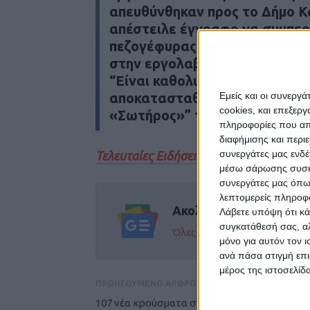
απευθύνθηκαν προς το Δήμο Κα
απέστειλε έγγραφο να συμπερ
πεζογέφυρας «Τσιροπλάκι» κα
στην εργολαβία της ΤΕΡΝΑ.
“Είναι καθολικό αίτημα της το
Εμείς και οι συνεργ
αποκατασταθούν το συντομότε
cookies, και επεξε
«Σωτήρος»” τονίζουν χαρακτηρ
πληροφορίες που απο
διαφήμισης και περι
συνεργάτες μας ενδέ
Τελευταίες Ειδήσεις Σήμερα
μέσω σάρωσης συσκευ
συνεργάτες μας όπω
λεπτομερείς πληροφορ
Ακολούθησε την εφημε
Λάβετε υπόψη ότι κά
συγκατάθεσή σας, αλ
Όλες οι εξελίξεις στην περι
μόνο για αυτόν τον 
ανά πάσα στιγμή επι
μέρος της ιστοσελίδα
ΠΡΟΗΓΟΥΜΕΝΟ ΑΡΘΡΟ
107 νέα κρούσματα στο Ν. Καρδίτσας - 22.69