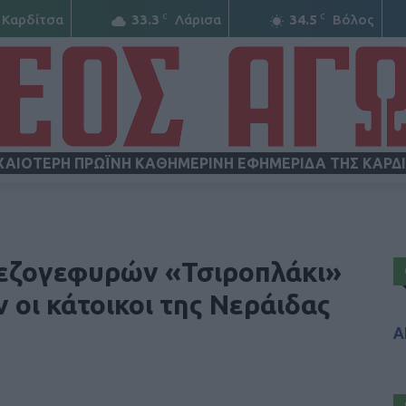
C
C
Καρδίτσα
33.3
Λάρισα
34.5
Βόλος
ΧΑΙΟΤΕΡΗ ΠΡΩΪΝΗ ΚΑΘΗΜΕΡΙΝΗ ΕΦΗΜΕΡΙΔΑ ΤΗΣ ΚΑΡΔ
ΝΕΟΣ
εζογεφυρών «Τσιροπλάκι»
 οι κάτοικοι της Νεράιδας
Α
ΑΓΩΝ