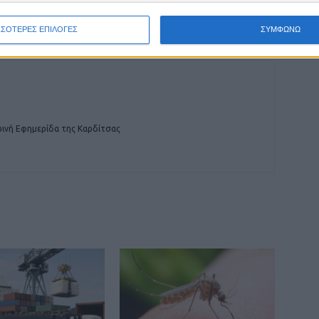
ανέργους χρηματοδοτεί η Περιφέρεια
Θεσσαλίας στην Καρδίτσα
ΣΣΟΤΕΡΕΣ ΕΠΙΛΟΓΕΣ
ΣΥΜΦΩΝΩ
ινή Εφημερίδα της Καρδίτσας