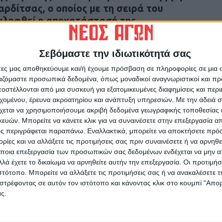
ρδίτσας, ο οποίος με τη σειρά του
ιληφθεί η αποκατάστασή της
ι μαζί της πεζογέφυρας «Σωτήρος»
Σεβόμαστε την ιδιωτικότητά σας
πικής κοινωνίας μας να
άτες μας αποθηκεύουμε και/ή έχουμε πρόσβαση σε πληροφορίες σε μια
ρο οι πεζογέφυρες «Τσιροπλάκι» και
ργαζόμαστε προσωπικά δεδομένα, όπως μοναδικοί αναγνωριστικοί και 
ιστικά δημότες κάτοικοι της περιοχής.
στέλλονται από μια συσκευή για εξατομικευμένες διαφημίσεις και περ
εχομένου, έρευνα ακροατηρίου και ανάπτυξη υπηρεσιών.
Με την άδειά σα
χεται να χρησιμοποιήσουμε ακριβή δεδομένα γεωγραφικής τοποθεσίας 
ών. Μπορείτε να κάνετε κλικ για να συναινέσετε στην επεξεργασία απ
ς περιγράφεται παραπάνω. Εναλλακτικά, μπορείτε να αποκτήσετε πρό
ίες και να αλλάξετε τις προτιμήσεις σας πριν συναινέσετε ή να αρνηθεί
ρίδα ΝΕΟΣ ΑΓΩΝ στο Google News!
ποια επεξεργασία των προσωπικών σας δεδομένων ενδέχεται να μην απ
λά έχετε το δικαίωμα να αρνηθείτε αυτήν την επεξεργασία. Οι προτιμήσ
οχή της Καρδίτσας και ευρύτερα της Θεσσαλίας
ιστότοπο. Μπορείτε να αλλάξετε τις προτιμήσεις σας ή να ανακαλέσετε
στρέφοντας σε αυτόν τον ιστότοπο και κάνοντας κλικ στο κουμπί "Απ
ς.
ΕΠΟΜΕΝΟ ΑΡΘΡΟ
4
Κέντρο Υποστήριξης Επιχειρηματικότητας για