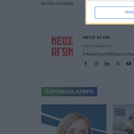
σε όλη τη χώρα
ΠΕΡΙ
ΝΕΟΣ ΑΓΩΝ
https://neosagon.gr
Η Αρχαιότερη Καθημερινή Πρω
ΠΑΡΟΜΟΙΑ ΑΡΘΡΑ