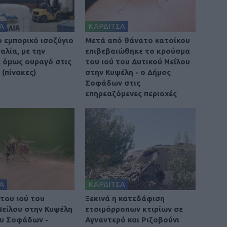
Α
ΚΑΡΔΙΤΣΑ
ο εμπορικό ισοζύγιο
Μετά από θάνατο κατοίκου
αλία, με την
επιβεβαιώθηκε το κρούσμα
 όμως ουραγό στις
του ιού του Δυτικού Νείλου
(πίνακες)
στην Κυψέλη - ο Δήμος
Σοφάδων στις
επηρεαζόμενες περιοχές
Α
ΚΑΡΔΙΤΣΑ
του ιού του
Ξεκινά η κατεδάφιση
Νείλου στην Κυψέλη
ετοιμόρροπων κτιρίων σε
υ Σοφάδων -
Αγναντερό και Ριζοβούνι