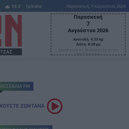
C
35.5
Τρίκαλα
Παρασκευή, 7 Αύγουστος 2026
Παρασκευή
7
Αυγούστου 2026
Ανατολή:
6:33 πμ
Δύση:
8:28 μμ
Δομετίου οσίου, Νικάνορος οσίου του
ΙΤΣΑΣ
θαυματουργού
ΘΕΣΣΑΛΙΑ FM
ΚΟΥΣΤΕ ΖΩΝΤΑΝΑ