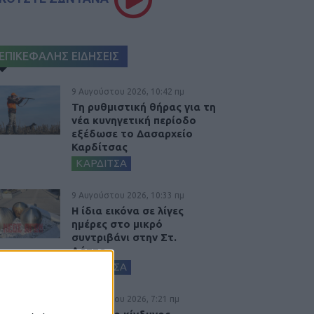
ΕΠΙΚΕΦΑΛΗΣ ΕΙΔΗΣΕΙΣ
9 Αυγούστου 2026, 10:42 πμ
Τη ρυθμιστική θήρας για τη
νέα κυνηγετική περίοδο
εξέδωσε το Δασαρχείο
Καρδίτσας
ΚΑΡΔΙΤΣΑ
9 Αυγούστου 2026, 10:33 πμ
Η ίδια εικόνα σε λίγες
ημέρες στο μικρό
συντριβάνι στην Στ.
Λάππα...
ΚΑΡΔΙΤΣΑ
9 Αυγούστου 2026, 7:21 πμ