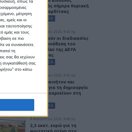
Υψηλός ο κίνδυνος
 συσκευή, όπως τα
πυρκαγιάς σήμερα Κυριακή
προσαρμοσμένες
στο Ν. Καρδίτσας
ιεχόμενο, μέτρηση
ΚΑΡΔΙΤΣΑ
ς, εμείς και οι
και ταυτοποίησης
ό εμάς και τους
8 Αυγούστου 2026, 9:42 πμ
Προχωρούν οι διαδικασίες
σβαση σε πιο
για την ανάθεση του
τε να συναινέσετε.
masterplan της ΔΕΥΑ
αιτεί τη
Καρδίτσας
εις σας θα ισχύουν
ΚΑΡΔΙΤΣΑ
 τη συγκατάθεσή σας
ορρήτου" στο κάτω
8 Αυγούστου 2026, 9:41 πμ
Δωρεά ακινήτου και
μελέτης για τη δημιουργία
«Κειμηλιοαρχείου» στη
Ρεντίνα
ΚΑΡΔΙΤΣΑ
8 Αυγούστου 2026, 9:40 πμ
2,3 εκατ. ευρώ για τη
φοιτητική στέγη στο