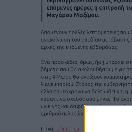
περιλαμβάνει δύσκολες εξισώσε
επόμενες ημέρες η επιτροπή τω
Μεγάρου Μαξίμου.
Απομένουν πολλές λεπτομέρειες που θ
ανακοίνωση του σχεδίου μετάβασης 
αρχές της επόμενης εβδομάδας.
Ένα προσχέδιο, όμως, ήδη υπάρχει στ
βήματα που θα ακολουθήσουμε για τ
στις 4 Μαΐου θα ανοίξουν κομμωτήρια
λιανεμπορίου. Στόχος της κυβέρνησης
αλλά ταυτόχρονα να βελτιωθεί και η
καραντίνα σχεδόν δύο μήνες. Το άνο
υγιεινής και ασφάλειας, όπως η χρήσ
αριθμού πελατών ανάλογα με τα τετ
Πηγή:
iefimerida