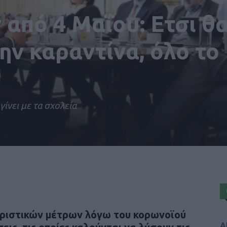
από 4 Μαΐου: Ετσι θ
ην καραντίνα, όλο το
γίνει με τα σχολεία
οριστικών μέτρων λόγω του κορωνοϊού
Α