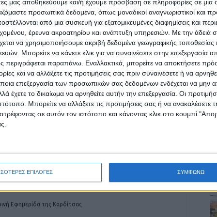
άτες μας αποθηκεύουμε και/ή έχουμε πρόσβαση σε πληροφορίες σε μια
ργαζόμαστε προσωπικά δεδομένα, όπως μοναδικοί αναγνωριστικοί και 
στέλλονται από μια συσκευή για εξατομικευμένες διαφημίσεις και περ
εχομένου, έρευνα ακροατηρίου και ανάπτυξη υπηρεσιών.
Με την άδειά σα
χεται να χρησιμοποιήσουμε ακριβή δεδομένα γεωγραφικής τοποθεσίας 
ών. Μπορείτε να κάνετε κλικ για να συναινέσετε στην επεξεργασία απ
ρίδα ΝΕΟΣ ΑΓΩΝ στο Google News!
ς περιγράφεται παραπάνω. Εναλλακτικά, μπορείτε να αποκτήσετε πρό
οχή της Καρδίτσας και ευρύτερα της Θεσσαλίας
ίες και να αλλάξετε τις προτιμήσεις σας πριν συναινέσετε ή να αρνηθεί
ποια επεξεργασία των προσωπικών σας δεδομένων ενδέχεται να μην απ
λά έχετε το δικαίωμα να αρνηθείτε αυτήν την επεξεργασία. Οι προτιμήσ
ιστότοπο. Μπορείτε να αλλάξετε τις προτιμήσεις σας ή να ανακαλέσετε
ΕΠΟΜΕΝΟ ΑΡΘΡΟ
στρέφοντας σε αυτόν τον ιστότοπο και κάνοντας κλικ στο κουμπί "Απ
ΙΑ
Έρευνα για τον τρόπο που διαχειρίστηκε η
ς.
κυβέρνηση Τζόνσον την κρίση της πανδημίας
ΣΣΟΤΕΡΕΣ ΕΠΙΛΟΓΕΣ
ΣΥΜΦΩΝΩ
ινή Εφημερίδα της Καρδίτσας