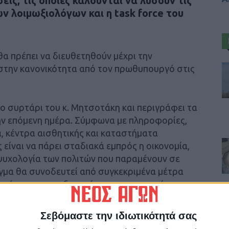
ις, τις οποίες καλούνται να λύσουν τις
ν λοιμωξιολόγων και η task force του
α πρέπει να διευθετηθούν μέχρι την
στην κανονικότητα από τον πρωθυπουργό στις
ο συρτάρι του κ. Μητσοτάκη και περιγράφει τα
ην επόμενη ημέρα. Σύμφωνα με πληροφορίες,
, κέντρα αισθητικής και καταστήματα
 είναι να πάρει σταδιακά εμπρός η οικονομία,
 ψυχολογία των πολιτών που παραμένουν σε
ιγμα θα συνοδευτεί από συγκεκριμένα μέτρα
η μάσκας και η εξυπηρέτηση συγκεκριμένου
ραγωνικά μέτρα του καταστήματος.
Σεβόμαστε την ιδιωτικότητά σας