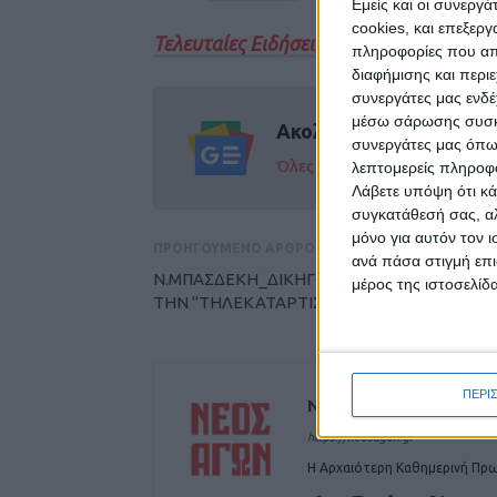
Εμείς και οι συνεργ
cookies, και επεξε
Τελευταίες Ειδήσεις Σήμερα
πληροφορίες που απο
διαφήμισης και περι
συνεργάτες μας ενδέ
μέσω σάρωσης συσκευ
Ακολούθησε την εφημε
συνεργάτες μας όπω
Όλες οι εξελίξεις στην περι
λεπτομερείς πληροφορ
Λάβετε υπόψη ότι κά
συγκατάθεσή σας, αλ
μόνο για αυτόν τον 
ΠΡΟΗΓΟΥΜΕΝΟ ΑΡΘΡΟ
ανά πάσα στιγμή επι
Ν.ΜΠΑΣΔΕΚΗ_ΔΙΚΗΓΟΡΟΙ ΚΑΤΑ ΒΡΟΥΤΣΗ Γ
μέρος της ιστοσελίδα
ΤΗΝ "ΤΗΛΕΚΑΤΑΡΤΙΣΗ"
ΠΕΡΙ
ΝΕΟΣ ΑΓΩΝ
https://neosagon.gr
Η Αρχαιότερη Καθημερινή Πρω