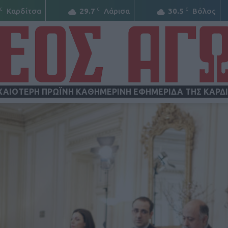
C
C
C
Καρδίτσα
29.7
Λάρισα
30.5
Βόλος
ΧΑΙΟΤΕΡΗ ΠΡΩΪΝΗ ΚΑΘΗΜΕΡΙΝΗ ΕΦΗΜΕΡΙΔΑ ΤΗΣ ΚΑΡΔ
ΝΕΟΣ
ΑΓΩΝ