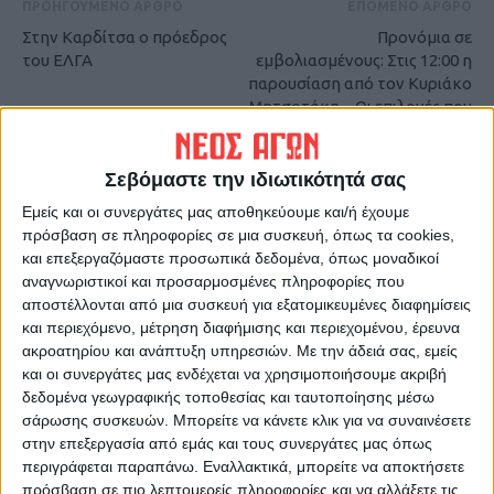
ΠΡΟΗΓΟΥΜΕΝΟ ΑΡΘΡΟ
ΕΠΟΜΕΝΟ ΑΡΘΡΟ
Στην Καρδίτσα ο πρόεδρος
Προνόμια σε
του ΕΛΓΑ
εμβολιασμένους: Στις 12:00 η
παρουσίαση από τον Κυριάκο
Μητσοτάκη – Οι επιλογές που
εξετάζονται
Σεβόμαστε την ιδιωτικότητά σας
Εμείς και οι συνεργάτες μας αποθηκεύουμε και/ή έχουμε
πρόσβαση σε πληροφορίες σε μια συσκευή, όπως τα cookies,
και επεξεργαζόμαστε προσωπικά δεδομένα, όπως μοναδικοί
αναγνωριστικοί και προσαρμοσμένες πληροφορίες που
αποστέλλονται από μια συσκευή για εξατομικευμένες διαφημίσεις
και περιεχόμενο, μέτρηση διαφήμισης και περιεχομένου, έρευνα
ΝΕΟΣ ΑΓΩΝ
ακροατηρίου και ανάπτυξη υπηρεσιών.
Με την άδειά σας, εμείς
και οι συνεργάτες μας ενδέχεται να χρησιμοποιήσουμε ακριβή
https://neosagon.gr
δεδομένα γεωγραφικής τοποθεσίας και ταυτοποίησης μέσω
Η Αρχαιότερη Καθημερινή Πρωινή Εφημερίδα της Καρδίτσας
σάρωσης συσκευών. Μπορείτε να κάνετε κλικ για να συναινέσετε
στην επεξεργασία από εμάς και τους συνεργάτες μας όπως
περιγράφεται παραπάνω. Εναλλακτικά, μπορείτε να αποκτήσετε
πρόσβαση σε πιο λεπτομερείς πληροφορίες και να αλλάξετε τις