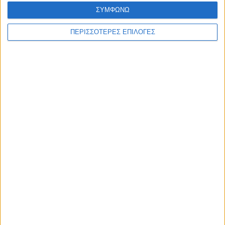
ΣΥΜΦΩΝΩ
ΠΕΡΙΣΣΟΤΕΡΕΣ ΕΠΙΛΟΓΕΣ
WEB TV
Τροχαίο στο δρόμο Καρδίτσα - Δέλτα