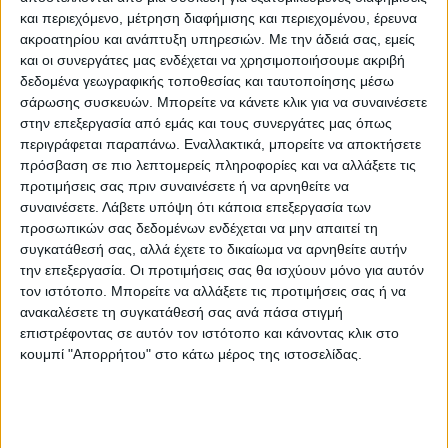
Πετρόπουλος 2, Μελισσαράτος 10 (1),
και περιεχόμενο, μέτρηση διαφήμισης και περιεχομένου, έρευνα
Χονδρογιάννης 8 (2), Βλάχος, Απιδόπουλος
ακροατηρίου και ανάπτυξη υπηρεσιών.
Με την άδειά σας, εμείς
4, Χρυσόπουλος 5 (1), Ράπτης 7 (1),
και οι συνεργάτες μας ενδέχεται να χρησιμοποιήσουμε ακριβή
δεδομένα γεωγραφικής τοποθεσίας και ταυτοποίησης μέσω
Βαβάτσικος 11 (3), Καραμανώλης,
σάρωσης συσκευών. Μπορείτε να κάνετε κλικ για να συναινέσετε
Τζακόπουλος 3 (1), Σταμένκοβιτς 9 (1).
στην επεξεργασία από εμάς και τους συνεργάτες μας όπως
περιγράφεται παραπάνω. Εναλλακτικά, μπορείτε να αποκτήσετε
πρόσβαση σε πιο λεπτομερείς πληροφορίες και να αλλάξετε τις
Η Βαθμολογία (Σε 26 αγώνες)
προτιμήσεις σας πριν συναινέσετε ή να αρνηθείτε να
συναινέσετε.
Λάβετε υπόψη ότι κάποια επεξεργασία των
1. Ιωνικός Νικαίας 49 (23-3)
προσωπικών σας δεδομένων ενδέχεται να μην απαιτεί τη
συγκατάθεσή σας, αλλά έχετε το δικαίωμα να αρνηθείτε αυτήν
την επεξεργασία. Οι προτιμήσεις σας θα ισχύουν μόνο για αυτόν
2. Ηρακλής 47 (21-5)
τον ιστότοπο. Μπορείτε να αλλάξετε τις προτιμήσεις σας ή να
3. Ερμής Αγιάς 43 (17-9)
ανακαλέσετε τη συγκατάθεσή σας ανά πάσα στιγμή
4. Χαρίλαος Τρικούπης 41 (15-11)
επιστρέφοντας σε αυτόν τον ιστότοπο και κάνοντας κλικ στο
5. Διαγόρας Δρυοπιδέων 41 (15-11)
κουμπί "Απορρήτου" στο κάτω μέρος της ιστοσελίδας.
6. AΣ ΚΑΡΔΙΤΣΑΣ 40 (14-12)
7. Καστοριά 40 (14-12)