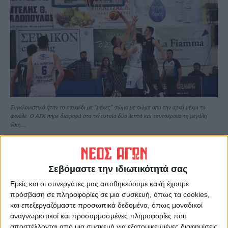
Συγκλονιστικό ήταν το παιχνίδι με “μάχες” σώμα με σώμα απο την αρχή μέχρι το
φινάλε. Ο ΑΣΚ πήρε διαφορά στα τελευταία δύο λεπτά και ταυτόχρονα τη μεγάλη
νίκη…
ΑΣΚ (Τζήμας): Μόκφορντ 9 (2), Γράβας 11,
Παπαχρήστος 6, Μαυρογιάννης 9 (1),
Σεβόμαστε την ιδιωτικότητά σας
Κακλαμάνος 10 (1), Καρράς 7, Ερμείδης,
Εμείς και οι συνεργάτες μας αποθηκεύουμε και/ή έχουμε
Καλλές 1, Σαριμπαλίδης 6 (2), Μαγκουνής
πρόσβαση σε πληροφορίες σε μια συσκευή, όπως τα cookies,
12.
και επεξεργαζόμαστε προσωπικά δεδομένα, όπως μοναδικοί
αναγνωριστικοί και προσαρμοσμένες πληροφορίες που
ΚΑΣΤΟΡΙΑ (Καραγιάννης): Αμπαράς 2,
αποστέλλονται από μια συσκευή για εξατομικευμένες διαφημίσεις