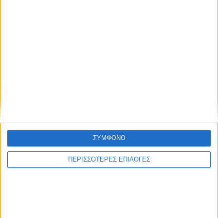
ΣΥΜΦΩΝΩ
ΑΘΛΗΤΙΚΑ
ΠΕΡΙΣΣΟΤΕΡΕΣ ΕΠΙΛΟΓΕΣ
Στο γήπεδο του Μακεδονικού ο αγώνας
ΑΣΑ - Αρης στις 17 Αυγούστου