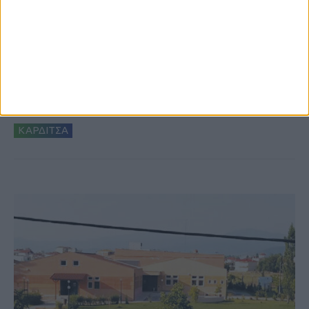
8 Αυγούστου 2026, 9:41 πμ
Δωρεά ακινήτου και μελέτης για τη
δημιουργία «Κειμηλιοαρχείου» στη
Ρεντίνα
ΚΑΡΔΙΤΣΑ