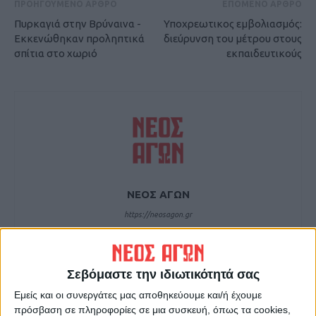
ΠΡΟΗΓΟΥΜΕΝΟ ΑΡΘΡΟ
ΕΠΟΜΕΝΟ ΑΡΘΡΟ
Πυρκαγιά στην Βρύναινα -
Υποχρεωτικος εμβολιασμός:
Εκκενώθηκαν προληπτικά
διεύρυνση του μέτρου στους
σπίτια στο χωριό
εκπαιδευτικούς
ΝΕΟΣ ΑΓΩΝ
https://neosagon.gr
Η Αρχαιότερη Καθημερινή Πρωινή Εφημερίδα της Καρδίτσας
Σεβόμαστε την ιδιωτικότητά σας
Εμείς και οι συνεργάτες μας αποθηκεύουμε και/ή έχουμε
πρόσβαση σε πληροφορίες σε μια συσκευή, όπως τα cookies,