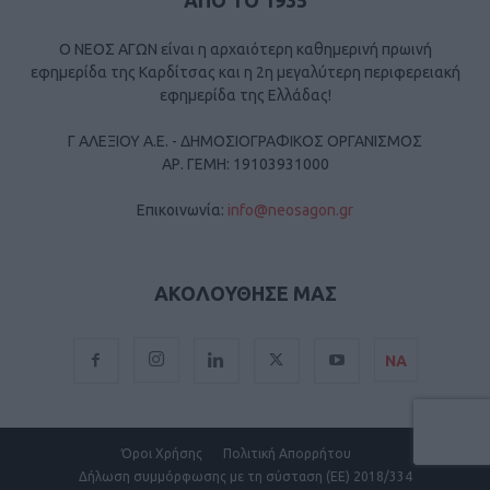
ΑΠΟ ΤΟ 1935
Ο ΝΕΟΣ ΑΓΩΝ είναι η αρχαιότερη καθημερινή πρωινή
εφημερίδα της Καρδίτσας και η 2η μεγαλύτερη περιφερειακή
εφημερίδα της Ελλάδας!
Γ ΑΛΕΞΙΟΥ Α.Ε. - ΔΗΜΟΣΙΟΓΡΑΦΙΚΟΣ ΟΡΓΑΝΙΣΜΟΣ
ΑΡ. ΓΕΜΗ: 19103931000
Επικοινωνία:
info@neosagon.gr
ΑΚΟΛΟΥΘΗΣΕ ΜΑΣ
ΝΑ
Όροι Χρήσης
Πολιτική Απορρήτου
Δήλωση συμμόρφωσης με τη σύσταση (ΕΕ) 2018/334