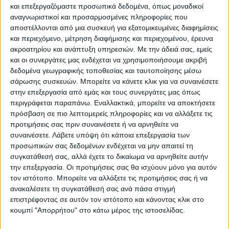
ΠΑΡΟΜΟΙΑ ΑΡΘΡΑ
και επεξεργαζόμαστε προσωπικά δεδομένα, όπως μοναδικοί
αναγνωριστικοί και προσαρμοσμένες πληροφορίες που
αποστέλλονται από μια συσκευή για εξατομικευμένες διαφημίσεις
και περιεχόμενο, μέτρηση διαφήμισης και περιεχομένου, έρευνα
ακροατηρίου και ανάπτυξη υπηρεσιών.
Με την άδειά σας, εμείς
και οι συνεργάτες μας ενδέχεται να χρησιμοποιήσουμε ακριβή
δεδομένα γεωγραφικής τοποθεσίας και ταυτοποίησης μέσω
σάρωσης συσκευών. Μπορείτε να κάνετε κλικ για να συναινέσετε
στην επεξεργασία από εμάς και τους συνεργάτες μας όπως
περιγράφεται παραπάνω. Εναλλακτικά, μπορείτε να αποκτήσετε
πρόσβαση σε πιο λεπτομερείς πληροφορίες και να αλλάξετε τις
προτιμήσεις σας πριν συναινέσετε ή να αρνηθείτε να
συναινέσετε.
Λάβετε υπόψη ότι κάποια επεξεργασία των
VIDEO ΤΗΣ ΘΕΣΣΑΛΙΑΣ
προσωπικών σας δεδομένων ενδέχεται να μην απαιτεί τη
Περιπέτεια για τον πρόεδρο του Ε.Κ.Λ
συγκατάθεσή σας, αλλά έχετε το δικαίωμα να αρνηθείτε αυτήν
την επεξεργασία. Οι προτιμήσεις σας θα ισχύουν μόνο για αυτόν
Γιάννη Σκόκα
τον ιστότοπο. Μπορείτε να αλλάξετε τις προτιμήσεις σας ή να
ανακαλέσετε τη συγκατάθεσή σας ανά πάσα στιγμή
επιστρέφοντας σε αυτόν τον ιστότοπο και κάνοντας κλικ στο
κουμπί "Απορρήτου" στο κάτω μέρος της ιστοσελίδας.