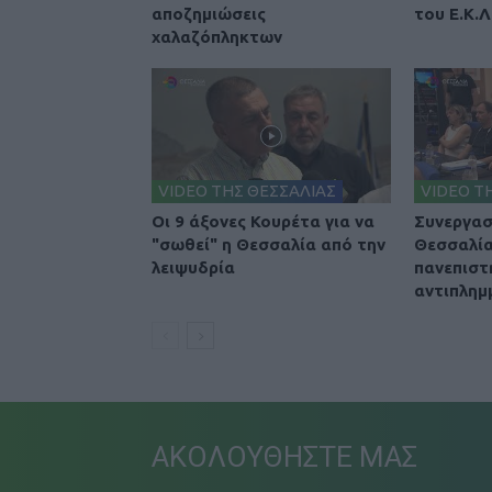
αποζημιώσεις
του Ε.Κ.Λ
χαλαζόπληκτων
VIDEO ΤΗΣ ΘΕΣΣΑΛΙΑΣ
VIDEO Τ
Οι 9 άξονες Κουρέτα για να
Συνεργασ
"σωθεί" η Θεσσαλία από την
Θεσσαλία
λειψυδρία
πανεπιστή
αντιπλημ
ΑΚΟΛΟΥΘΗΣΤΕ ΜΑΣ