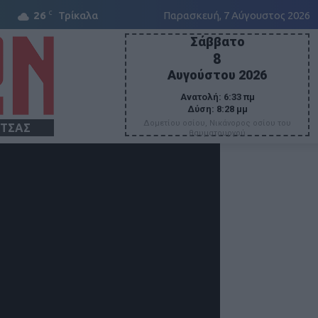
C
26
Τρίκαλα
Παρασκευή, 7 Αύγουστος 2026
Σάββατο
8
Αυγούστου 2026
Ανατολή:
6:33 πμ
Δύση:
8:28 μμ
Δομετίου οσίου, Νικάνορος οσίου του
ΙΤΣΑΣ
θαυματουργού