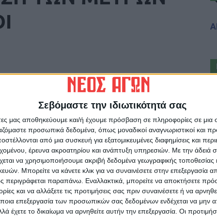
ΟΙ
Α
Σεβόμαστε την ιδιωτικότητά σας
άτες μας αποθηκεύουμε και/ή έχουμε πρόσβαση σε πληροφορίες σε μια
ργαζόμαστε προσωπικά δεδομένα, όπως μοναδικοί αναγνωριστικοί και 
ρίδα ΝΕΟΣ ΑΓΩΝ στο Google News!
στέλλονται από μια συσκευή για εξατομικευμένες διαφημίσεις και περ
οχή της Καρδίτσας και ευρύτερα της Θεσσαλίας
εχομένου, έρευνα ακροατηρίου και ανάπτυξη υπηρεσιών.
Με την άδειά σα
χεται να χρησιμοποιήσουμε ακριβή δεδομένα γεωγραφικής τοποθεσίας 
ών. Μπορείτε να κάνετε κλικ για να συναινέσετε στην επεξεργασία απ
ς περιγράφεται παραπάνω. Εναλλακτικά, μπορείτε να αποκτήσετε πρό
ΕΠΟΜΕΝΟ ΑΡΘΡΟ
ίες και να αλλάξετε τις προτιμήσεις σας πριν συναινέσετε ή να αρνηθεί
ς
ΙΓΝΑΤΙΟΣ ΜΗΤΡΟΠΟΛΙΤΗΣ
ποια επεξεργασία των προσωπικών σας δεδομένων ενδέχεται να μην απ
ΔΗΜΗΤΡΙΑΔΟΣ_ΔΕΞΙΑ ΚΑΙ ΑΡΙΣΤΕΡΑ
λά έχετε το δικαίωμα να αρνηθείτε αυτήν την επεξεργασία. Οι προτιμήσ