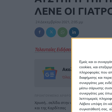
ΛΕΝΕ ΟΙ ΓΙΑΤΡ
24 Δεκεμβρίου 2021, 2:05 μμ
Τελευταίες Ειδήσεις Σήμερα
Εμείς και οι συνεργ
cookies, και επεξε
Ακολούθησε την εφημε
πληροφορίες που απο
Όλες οι εξελίξεις στην περι
διαφήμισης και περι
συνεργάτες μας ενδέ
μέσω σάρωσης συσκευ
συνεργάτες μας όπω
ΠΡΟΗΓΟΥΜΕΝΟ ΑΡΘΡΟ
λεπτομερείς πληροφορ
Χρυσή... σελίδα στην ιστορία της Αναγέννηση
Λάβετε υπόψη ότι κά
και της Καρδίτσας
συγκατάθεσή σας, αλ