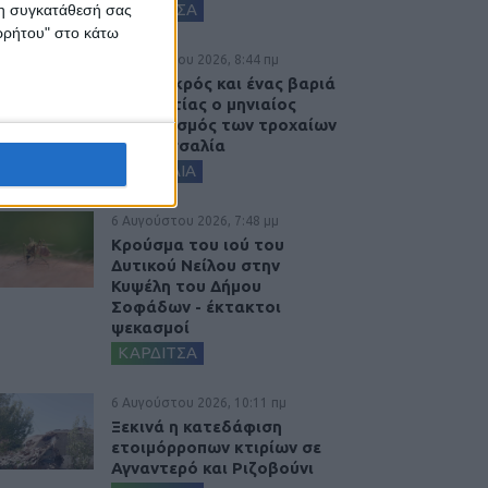
ΚΑΡΔΙΤΣΑ
 τη συγκατάθεσή σας
ορρήτου" στο κάτω
7 Αυγούστου 2026, 8:44 πμ
Ένας νεκρός και ένας βαριά
τραυματίας ο μηνιαίος
απολογισμός των τροχαίων
στη Θεσσαλία
ΘΕΣΣΑΛΙΑ
6 Αυγούστου 2026, 7:48 μμ
Κρούσμα του ιού του
Δυτικού Νείλου στην
Κυψέλη του Δήμου
Σοφάδων - έκτακτοι
ψεκασμοί
ΚΑΡΔΙΤΣΑ
6 Αυγούστου 2026, 10:11 πμ
Ξεκινά η κατεδάφιση
ετοιμόρροπων κτιρίων σε
Αγναντερό και Ριζοβούνι