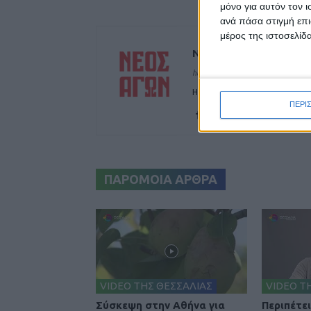
μόνο για αυτόν τον 
ανά πάσα στιγμή επι
μέρος της ιστοσελίδα
ΝΕΟΣ ΑΓΩΝ
https://neosagon.gr
Η Αρχαιότερη Καθημερινή Πρω
ΠΕΡΙ
ΠΑΡΟΜΟΙΑ ΑΡΘΡΑ
VIDEO ΤΗΣ ΘΕΣΣΑΛΙΑΣ
VIDEO Τ
Σύσκεψη στην Αθήνα για
Περιπέτε