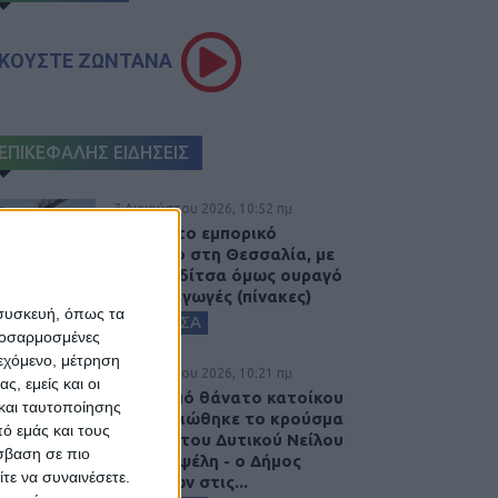
ΚΟΥΣΤΕ ΖΩΝΤΑΝΑ
ΕΠΙΚΕΦΑΛΗΣ ΕΙΔΗΣΕΙΣ
7 Αυγούστου 2026, 10:52 πμ
Θετικό το εμπορικό
ισοζύγιο στη Θεσσαλία, με
την Καρδίτσα όμως ουραγό
στις εξαγωγές (πίνακες)
 συσκευή, όπως τα
ΚΑΡΔΙΤΣΑ
προσαρμοσμένες
ιεχόμενο, μέτρηση
7 Αυγούστου 2026, 10:21 πμ
ς, εμείς και οι
Μετά από θάνατο κατοίκου
και ταυτοποίησης
επιβεβαιώθηκε το κρούσμα
ό εμάς και τους
του ιού του Δυτικού Νείλου
σβαση σε πιο
στην Κυψέλη - ο Δήμος
τε να συναινέσετε.
Σοφάδων στις...