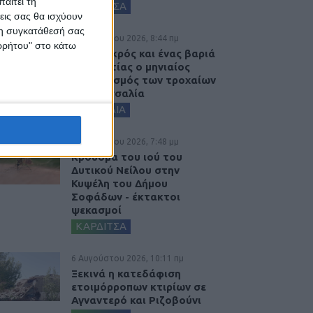
αιτεί τη
ΚΑΡΔΙΤΣΑ
εις σας θα ισχύουν
 τη συγκατάθεσή σας
7 Αυγούστου 2026, 8:44 πμ
ορρήτου" στο κάτω
Ένας νεκρός και ένας βαριά
τραυματίας ο μηνιαίος
απολογισμός των τροχαίων
στη Θεσσαλία
ΘΕΣΣΑΛΙΑ
6 Αυγούστου 2026, 7:48 μμ
Κρούσμα του ιού του
Δυτικού Νείλου στην
Κυψέλη του Δήμου
Σοφάδων - έκτακτοι
ψεκασμοί
ΚΑΡΔΙΤΣΑ
6 Αυγούστου 2026, 10:11 πμ
Ξεκινά η κατεδάφιση
ετοιμόρροπων κτιρίων σε
Αγναντερό και Ριζοβούνι