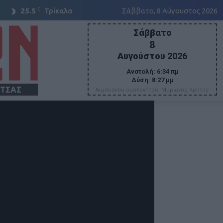
C
25.5
Τρίκαλα
Σάββατο, 8 Αύγουστος 2026
Σάββατο
8
Αυγούστου 2026
Ανατολή:
6:34 πμ
Δύση:
8:27 μμ
ΙΤΣΑΣ
Αιμιλιανού ομολογήτου, Μύρωνος Κρήτης