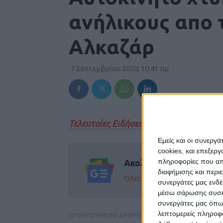
ανήλικους απο 
Αλκαζάρ
7 Σεπτεμβρίου 2020, 10:41 πμ
Τελευταίες Ειδήσεις Σήμερα
Εμείς και οι συνεργ
cookies, και επεξε
πληροφορίες που απο
Ακολούθησε την εφημε
διαφήμισης και περι
Όλες οι εξελίξεις στην περι
συνεργάτες μας ενδέ
μέσω σάρωσης συσκευ
συνεργάτες μας όπω
λεπτομερείς πληροφορ
ΠΡΟΗΓΟΥΜΕΝΟ ΑΡΘΡΟ