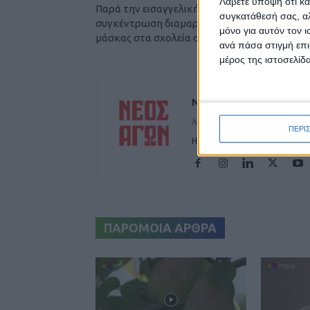
Λάβετε υπόψη ότι κά
Παρά την εισαγγελική απαγόρευση
συγκατάθεσή σας, αλ
συγκέντρωση διαμαρτυρίας για τη χρήση
μόνο για αυτόν τον 
μάσκας στα σχολεία στο Βόλο
ανά πάσα στιγμή επι
μέρος της ιστοσελίδα
ΝΕΟΣ ΑΓΩΝ
https://neosagon.gr
ΠΕΡΙ
Η Αρχαιότερη Καθημερινή Πρω
ΠΑΡΟΜΟΙΑ ΑΡΘΡΑ