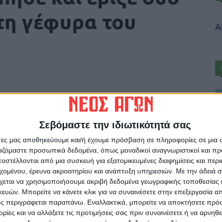
τη γέφυρα του
Α
Σεβόμαστε την ιδιωτικότητά σας
άτες μας αποθηκεύουμε και/ή έχουμε πρόσβαση σε πληροφορίες σε μια
ργαζόμαστε προσωπικά δεδομένα, όπως μοναδικοί αναγνωριστικοί και 
στέλλονται από μια συσκευή για εξατομικευμένες διαφημίσεις και περ
ρίδα ΝΕΟΣ ΑΓΩΝ στο Google News!
εχομένου, έρευνα ακροατηρίου και ανάπτυξη υπηρεσιών.
Με την άδειά σα
οχή της Καρδίτσας και ευρύτερα της Θεσσαλίας
χεται να χρησιμοποιήσουμε ακριβή δεδομένα γεωγραφικής τοποθεσίας 
ών. Μπορείτε να κάνετε κλικ για να συναινέσετε στην επεξεργασία απ
ς περιγράφεται παραπάνω. Εναλλακτικά, μπορείτε να αποκτήσετε πρό
ίες και να αλλάξετε τις προτιμήσεις σας πριν συναινέσετε ή να αρνηθεί
ΕΠΟΜΕΝΟ ΑΡΘΡΟ