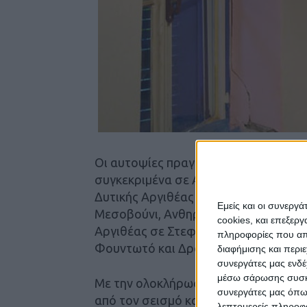
Οι αυτοψίες πραγματοποιήθηκαν στο
συγκεκριμένα σε Αργύρι, Βραγκιανά,
Δυτικής Αργιθέας και συγκεκριμένα σ
Εμείς και οι συνεργ
Μεσοβούνι, Ανθηρό, Αργιθέα, Καρυά κ
cookies, και επεξε
Αργιθέας σε Στεφανιάδα, Μονή Σπηλι
πληροφορίες που απο
Φουντωτό και Δροσάτο.
διαφήμισης και περι
συνεργάτες μας ενδέ
μέσω σάρωσης συσκευ
Με την ολοκλήρωσή τους αποτυπώθηκ
συνεργάτες μας όπω
από τον σεισμό και καταβάλλεται πρ
λεπτομερείς πληροφορ