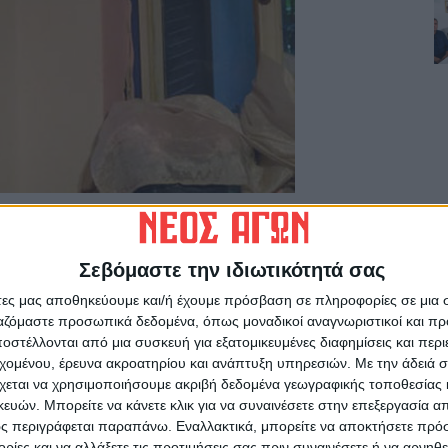
 Δημοτικό Διαμέρισμα Αχελώου και
 Μάραθο. Επίσης στο Δημοτικό Διαμέρισμα
Σεβόμαστε την ιδιωτικότητά σας
ε Ελληνικά, Καλη Κώμη, Πετρωτό, Θερινό,
άτες μας αποθηκεύουμε και/ή έχουμε πρόσβαση σε πληροφορίες σε μια
αι για το Δημοτικό Διαμέρισμα Ανατολικής
ργαζόμαστε προσωπικά δεδομένα, όπως μοναδικοί αναγνωριστικοί και 
άς , Κουμπουριανά, Πετροχώρι, Λεοντίτο,
στέλλονται από μια συσκευή για εξατομικευμένες διαφημίσεις και περ
εχομένου, έρευνα ακροατηρίου και ανάπτυξη υπηρεσιών.
Με την άδειά σα
χεται να χρησιμοποιήσουμε ακριβή δεδομένα γεωγραφικής τοποθεσίας 
ών. Μπορείτε να κάνετε κλικ για να συναινέσετε στην επεξεργασία απ
ε η κατάσταση των κτιρίων που επλήγησαν
ς περιγράφεται παραπάνω. Εναλλακτικά, μπορείτε να αποκτήσετε πρό
οσπάθεια προκειμένου να οριοθετηθεί ως
ίες και να αλλάξετε τις προτιμήσεις σας πριν συναινέσετε ή να αρνηθεί