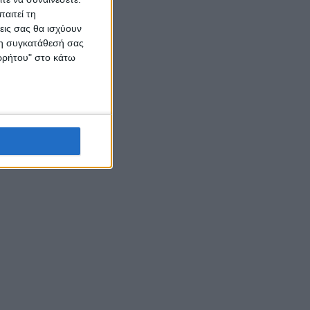
αιτεί τη
εις σας θα ισχύουν
 τη συγκατάθεσή σας
ορρήτου" στο κάτω