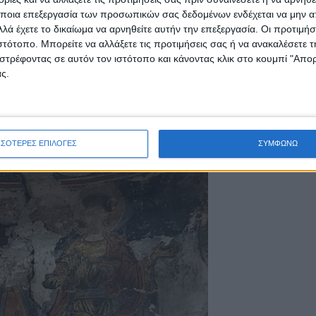
 μαζί με τμήμα του Μουζακίου και της Λίμνης
ποια επεξεργασία των προσωπικών σας δεδομένων ενδέχεται να μην απ
λά έχετε το δικαίωμα να αρνηθείτε αυτήν την επεξεργασία. Οι προτιμήσ
ιστότοπο. Μπορείτε να αλλάξετε τις προτιμήσεις σας ή να ανακαλέσετε
στρέφοντας σε αυτόν τον ιστότοπο και κάνοντας κλικ στο κουμπί "Απ
ς.
ΣΣΟΤΕΡΕΣ ΕΠΙΛΟΓΕΣ
ΣΥΜΦΩΝΩ