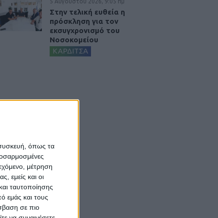
5 Αυγούστου 2026, 9:05 πμ
Στην τελική ευθεία η
πρόσκληση για τον
εκσυγχρονισμό του
Νοσοκομείου
ΚΑΡΔΙΤΣΑ
 συσκευή, όπως τα
προσαρμοσμένες
ιεχόμενο, μέτρηση
ς, εμείς και οι
και ταυτοποίησης
ό εμάς και τους
σβαση σε πιο
τε να συναινέσετε.