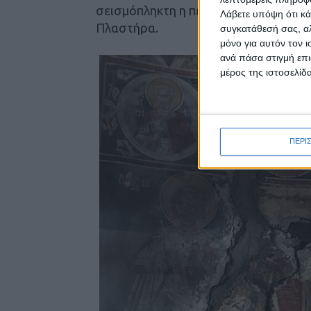
σεισμόπληκτη η περιοχή της Αργιθέας
Λάβετε υπόψη ότι κά
Πλαστήρα.
συγκατάθεσή σας, αλ
μόνο για αυτόν τον 
ανά πάσα στιγμή επι
μέρος της ιστοσελίδα
ΠΕΡΙ