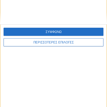
Τηλεδιάσκεψη Ευρωπαίων μετά την
εισβολή μεταναστών στη Θέουτα
ΣΥΜΦΩΝΩ
ΠΕΡΙΣΣΟΤΕΡΕΣ ΕΠΙΛΟΓΕΣ
ΔΙΕΘΝΗ