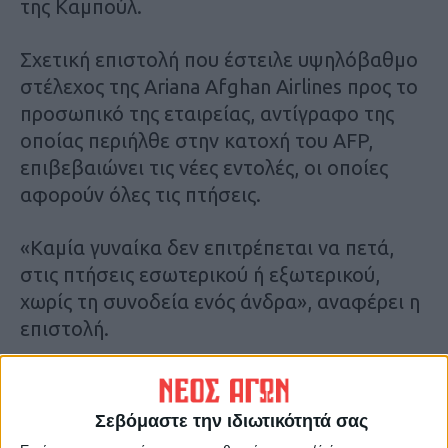
της Καμπούλ.
Σχετική επιστολή που έστειλε υψηλόβαθμο
στέλεχος της Ariana Afghan Airlines προς το
προσωπικό της εταιρείας, αντίγραφο της
οποίας περιήλθε στην κατοχή του AFP,
επιβεβαιώνει τις νέες εντολές, οι οποίες
αφορούν όλες τις πτήσεις.
«Καμία γυναίκα δεν επιτρέπεται να πετά,
στις πτήσεις εσωτερικού ή εξωτερικού,
χωρίς τη συνοδεία ενός άνδρα», αναφέρει η
επιστολή.
Χωρίς τέλος οι περιορισμοί στις
Σεβόμαστε την ιδιωτικότητά σας
γυναίκες