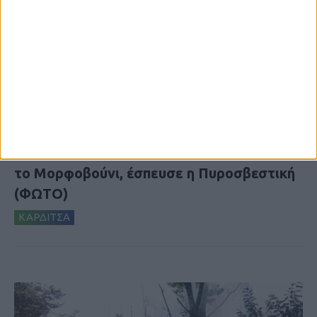
5 Αυγούστου 2026, 6:14 μμ
Παρανάλωμα του πυρός έγινε ΙΧ έξω από
το Μορφοβούνι, έσπευσε η Πυροσβεστική
(ΦΩΤΟ)
ΚΑΡΔΙΤΣΑ