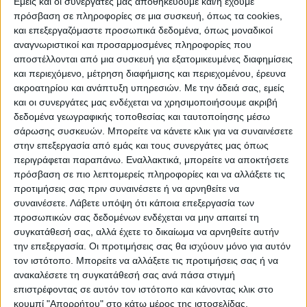
Εμείς και οι συνεργάτες μας αποθηκεύουμε και/ή έχουμε
πρόσβαση σε πληροφορίες σε μια συσκευή, όπως τα cookies,
Στα τέλη Δεκεμβρίου οι ισλαμιστές, που
και επεξεργαζόμαστε προσωπικά δεδομένα, όπως μοναδικοί
κατέλαβαν την εξουσία στο Αφγανιστάν
αναγνωριστικοί και προσαρμοσμένες πληροφορίες που
στα μέσα Αυγούστου, είχαν ήδη
αποστέλλονται από μια συσκευή για εξατομικευμένες διαφημίσεις
και περιεχόμενο, μέτρηση διαφήμισης και περιεχομένου, έρευνα
απαγορεύσει στις γυναίκες να κάνουν
ακροατηρίου και ανάπτυξη υπηρεσιών.
Με την άδειά σας, εμείς
ταξίδια μεγαλύτερα των 72 χιλιομέτρων
και οι συνεργάτες μας ενδέχεται να χρησιμοποιήσουμε ακριβή
χωρίς τη συνοδεία ενός άνδρα συγγενή
δεδομένα γεωγραφικής τοποθεσίας και ταυτοποίησης μέσω
σάρωσης συσκευών. Μπορείτε να κάνετε κλικ για να συναινέσετε
τους.
στην επεξεργασία από εμάς και τους συνεργάτες μας όπως
περιγράφεται παραπάνω. Εναλλακτικά, μπορείτε να αποκτήσετε
Οι νέοι περιορισμοί που επιβλήθηκαν στις
πρόσβαση σε πιο λεπτομερείς πληροφορίες και να αλλάξετε τις
Αφγανές ανακοινώθηκαν λίγες ημέρες αφού
προτιμήσεις σας πριν συναινέσετε ή να αρνηθείτε να
συναινέσετε.
Λάβετε υπόψη ότι κάποια επεξεργασία των
οι Ταλιμπάν αποφάσισαν να αποκλείσουν
προσωπικών σας δεδομένων ενδέχεται να μην απαιτεί τη
τα κορίτσια από τη δευτεροβάθμια
συγκατάθεσή σας, αλλά έχετε το δικαίωμα να αρνηθείτε αυτήν
εκπαίδευση.
την επεξεργασία. Οι προτιμήσεις σας θα ισχύουν μόνο για αυτόν
τον ιστότοπο. Μπορείτε να αλλάξετε τις προτιμήσεις σας ή να
ανακαλέσετε τη συγκατάθεσή σας ανά πάσα στιγμή
Εξάλλου χθες Κυριακή το υπουργείο
επιστρέφοντας σε αυτόν τον ιστότοπο και κάνοντας κλικ στο
Προώθησης της Αρετής και Πρόληψης της
κουμπί "Απορρήτου" στο κάτω μέρος της ιστοσελίδας.