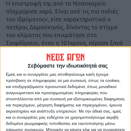
Η επιστροφή της από το Νοσοκομείο
πλημμύρισε χαρά. Είναι από τις πιο παλιές
του Ιδρύματος», είπε χαρακτηριστικά ο
πατέρας Δαμασκηνός, δίνοντας το στίγμα
του κλίματος που επικράτησε στο
Σουρλίγκειο, όταν η 101χρονη, πέρασε ξανά
την πόρτα του, μετά την πολυήμερη
νοσηλεία της στο Νοσοκομείο Βόλου.
Σεβόμαστε την ιδιωτικότητά σας
Η 101χρονη από τη Μαγνησία είναι η
Εμείς και οι συνεργάτες μας αποθηκεύουμε και/ή έχουμε
πρόσβαση σε πληροφορίες σε μια συσκευή, όπως τα cookies,
δεύτερη υπερήλικας στην Ελλάδα που
και επεξεργαζόμαστε προσωπικά δεδομένα, όπως μοναδικοί
ξεπερνά τον κορoνοϊό. Η πρώτη περίπτωση
αναγνωριστικοί και προσαρμοσμένες πληροφορίες που
καταγράφηκε τον περασμένο Νοέμβριο και
αποστέλλονται από μια συσκευή για εξατομικευμένες διαφημίσεις
επρόκειτο για την κ. Αλεξάνδρα 102 ετών,
και περιεχόμενο, μέτρηση διαφήμισης και περιεχομένου, έρευνα
ακροατηρίου και ανάπτυξη υπηρεσιών.
Με την άδειά σας, εμείς
τρόφιμο του Γηροκομείου Ιωαννίνων, η
και οι συνεργάτες μας ενδέχεται να χρησιμοποιήσουμε ακριβή
οποία μεταφέρθηκε για νοσηλεία στο
δεδομένα γεωγραφικής τοποθεσίας και ταυτοποίησης μέσω
Νοσοκομείο Κέρκυρας . Μετά από 20 ημέρες
σάρωσης συσκευών. Μπορείτε να κάνετε κλικ για να συναινέσετε