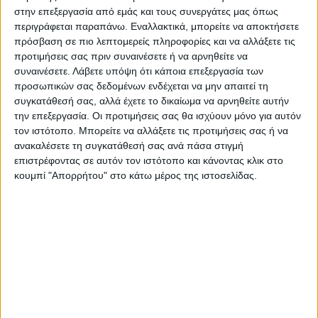
στην επεξεργασία από εμάς και τους συνεργάτες μας όπως
νοσηλείας η 102χρονη επέστρεψε νικήτρια
περιγράφεται παραπάνω. Εναλλακτικά, μπορείτε να αποκτήσετε
στο Γηροκομείο.
πρόσβαση σε πιο λεπτομερείς πληροφορίες και να αλλάξετε τις
προτιμήσεις σας πριν συναινέσετε ή να αρνηθείτε να
συναινέσετε.
Λάβετε υπόψη ότι κάποια επεξεργασία των
προσωπικών σας δεδομένων ενδέχεται να μην απαιτεί τη
συγκατάθεσή σας, αλλά έχετε το δικαίωμα να αρνηθείτε αυτήν
την επεξεργασία. Οι προτιμήσεις σας θα ισχύουν μόνο για αυτόν
τον ιστότοπο. Μπορείτε να αλλάξετε τις προτιμήσεις σας ή να
Τελευταίες Ειδήσεις Σήμερα
ανακαλέσετε τη συγκατάθεσή σας ανά πάσα στιγμή
επιστρέφοντας σε αυτόν τον ιστότοπο και κάνοντας κλικ στο
κουμπί "Απορρήτου" στο κάτω μέρος της ιστοσελίδας.
Ακολούθησε την εφημερίδα ΝΕΟΣ
ΑΓΩΝ στο Google News!
Όλες οι εξελίξεις στην περιοχή της
Καρδίτσας και ευρύτερα της Θεσσαλίας
ΠΡΟΗΓΟΥΜΕΝΟ ΑΡΘΡΟ
ΕΠΟΜΕΝΟ ΑΡΘΡΟ
Τεράστιο πλήγμα ο
Σεισμός 3,4 ρίχτερ το