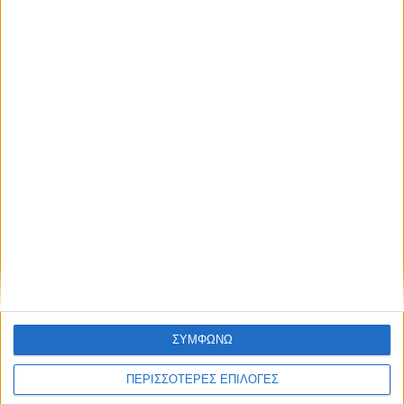
εφαρμογής της Εθνικής Στρατηγικής για
τα Ύδατα
ΣΥΜΦΩΝΩ
ΠΕΡΙΣΣΟΤΕΡΕΣ ΕΠΙΛΟΓΕΣ
ΘΕΣΣΑΛΙΑ