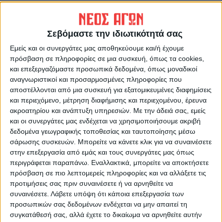
Άμεση στελέχωση του ΑΤ
Reuters για Αγία Σοφία:
Σοφάδων
Πιθανότατα αύριο η
απόφαση για το εάν θα
Σεβόμαστε την ιδιωτικότητά σας
μετατραπεί σε τζαμί
Εμείς και οι συνεργάτες μας αποθηκεύουμε και/ή έχουμε
πρόσβαση σε πληροφορίες σε μια συσκευή, όπως τα cookies,
και επεξεργαζόμαστε προσωπικά δεδομένα, όπως μοναδικοί
αναγνωριστικοί και προσαρμοσμένες πληροφορίες που
αποστέλλονται από μια συσκευή για εξατομικευμένες διαφημίσεις
και περιεχόμενο, μέτρηση διαφήμισης και περιεχομένου, έρευνα
ακροατηρίου και ανάπτυξη υπηρεσιών.
Με την άδειά σας, εμείς
και οι συνεργάτες μας ενδέχεται να χρησιμοποιήσουμε ακριβή
δεδομένα γεωγραφικής τοποθεσίας και ταυτοποίησης μέσω
ΝΕΟΣ ΑΓΩΝ
σάρωσης συσκευών. Μπορείτε να κάνετε κλικ για να συναινέσετε
στην επεξεργασία από εμάς και τους συνεργάτες μας όπως
https://neosagon.gr
περιγράφεται παραπάνω. Εναλλακτικά, μπορείτε να αποκτήσετε
Η Αρχαιότερη Καθημερινή Πρωινή Εφημερίδα της Καρδίτσας
πρόσβαση σε πιο λεπτομερείς πληροφορίες και να αλλάξετε τις
προτιμήσεις σας πριν συναινέσετε ή να αρνηθείτε να
συναινέσετε.
Λάβετε υπόψη ότι κάποια επεξεργασία των
προσωπικών σας δεδομένων ενδέχεται να μην απαιτεί τη
συγκατάθεσή σας, αλλά έχετε το δικαίωμα να αρνηθείτε αυτήν