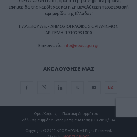
Ο ΝΕΟΣ ΑΓΩΝ είναι η αρχαιότερη καθημερινή πρωινή
εφημερίδα της Καρδίτσας και η 2η μεγαλύτερη περιφερειακή
εφημερίδα της Ελλάδας!
Γ ΑΛΕΞΙΟΥ Α.Ε. - ΔΗΜΟΣΙΟΓΡΑΦΙΚΟΣ ΟΡΓΑΝΙΣΜΟΣ
ΑΡ. ΓΕΜΗ: 19103931000
Επικοινωνία:
info@neosagon.gr
ΑΚΟΛΟΥΘΗΣΕ ΜΑΣ
ΝΑ
Όροι Χρήσης
Πολιτική Απορρήτου
Δήλωση συμμόρφωσης με τη σύσταση (ΕΕ) 2018/334
Copyright
© 2022 ΝΕΟΣ ΑΓΩΝ.
All Right Reserved.
Made by
NORTHBRIDGE
.