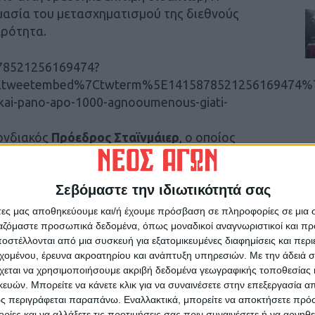
μασία του μετασχηματισμού της διεθνούς
ερότητα.
5878521256169474?
Etweetembed%7Ctwterm%5E1415878521256169474%7
-kai-pano-apo-1000-agnooumenous-giati-
ονδιακός
Πρόεδρος Σταϊνμάιερ
, ο οποίος
ου για τα θύματα και τις οικογένειές τους. Ο
ρειας Ρηνανίας-Βεστφαλίας και υποψήφιος
Σεβόμαστε την ιδιωτικότητά σας
ικού κόμματος (CDU)
Άρμιν Λάσετ
έσπευσε
σφέρει οικονομική βοήθεια στα θύματα.
άτες μας αποθηκεύουμε και/ή έχουμε πρόσβαση σε πληροφορίες σε μια
ργαζόμαστε προσωπικά δεδομένα, όπως μοναδικοί αναγνωριστικοί και 
στέλλονται από μια συσκευή για εξατομικευμένες διαφημίσεις και περ
/status/1415798386255671302?
εχομένου, έρευνα ακροατηρίου και ανάπτυξη υπηρεσιών.
Με την άδειά σα
Etweetembed%7Ctwterm%5E1415798386255671302%7
χεται να χρησιμοποιήσουμε ακριβή δεδομένα γεωγραφικής τοποθεσίας 
-kai-pano-apo-1000-agnooumenous-giati-
ών. Μπορείτε να κάνετε κλικ για να συναινέσετε στην επεξεργασία απ
ς περιγράφεται παραπάνω. Εναλλακτικά, μπορείτε να αποκτήσετε πρό
κελάριος
Μαλού Ντράιερ
χαρακτήρισε τις
ίες και να αλλάξετε τις προτιμήσεις σας πριν συναινέσετε ή να αρνηθεί