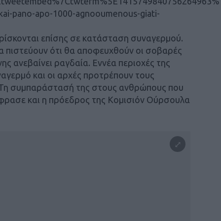
Etweetembed%7Ctwterm%5E1415749840756264963%7
-kai-pano-apo-1000-agnooumenous-giati-
ρίσκονται επίσης σε κατάσταση συναγερμού.
να πιστεύουν ότι θα αποφευχθούν οι σοβαρές
μνης ανεβαίνει ραγδαία. Εννέα περιοχές της
ναγερμό και οι αρχές προτρέπουν τους
ί. Τη συμπαράστασή της στους ανθρώπους που
έφρασε και η πρόεδρος της Κομισιόν Ούρσουλα