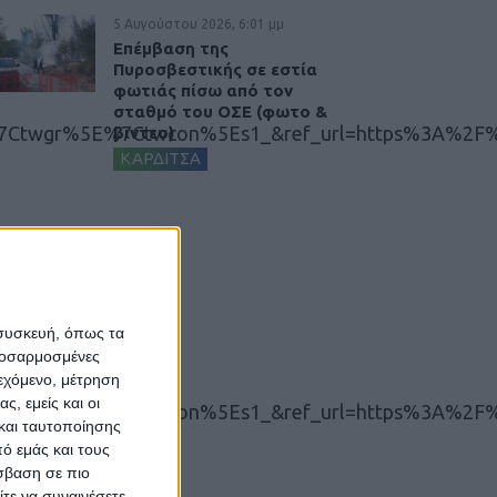
5 Αυγούστου 2026, 6:01 μμ
Επέμβαση της
Πυροσβεστικής σε εστία
φωτιάς πίσω από τον
σταθμό του ΟΣΕ (φωτο &
Ctwgr%5E%7Ctwcon%5Es1_&ref_url=https%3A%2F%2
βιντεο)
ΚΑΡΔΙΤΣΑ
 συσκευή, όπως τα
προσαρμοσμένες
ιεχόμενο, μέτρηση
ς, εμείς και οι
Ctwgr%5E%7Ctwcon%5Es1_&ref_url=https%3A%2F%2
και ταυτοποίησης
ό εμάς και τους
σβαση σε πιο
τε να συναινέσετε.