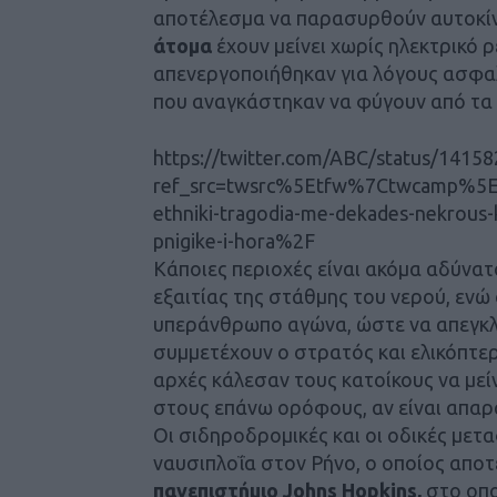
αποτέλεσμα να παρασυρθούν αυτοκίν
άτομα
έχουν μείνει χωρίς ηλεκτρικό 
απενεργοποιήθηκαν για λόγους ασφαλε
που αναγκάστηκαν να φύγουν από τα 
https://twitter.com/ABC/status/141
ref_src=twsrc%5Etfw%7Ctwcamp%5
ethniki-tragodia-me-dekades-nekrous
pnigike-i-hora%2F
Κάποιες περιοχές είναι ακόμα αδύνα
εξαιτίας της στάθμης του νερού, ενώ
υπεράνθρωπο αγώνα, ώστε να απεγκλω
συμμετέχουν ο στρατός και ελικόπτερ
αρχές κάλεσαν τους κατοίκους να μεί
στους επάνω ορόφους, αν είναι απαρ
Οι σιδηροδρομικές και οι οδικές μετα
ναυσιπλοΐα στον Ρήνο, ο οποίος αποτ
πανεπιστήμιο Johns Hopkins,
στο οπο