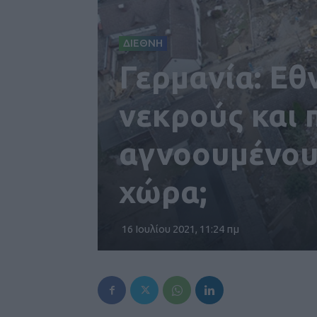
ΔΙΕΘΝΗ
Γερμανία: Εθ
νεκρούς και 
αγνοουμένους
χώρα;
16 Ιουλίου 2021, 11:24 πμ