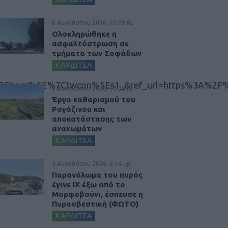
6 Αυγούστου 2026, 10:09 πμ
Ολοκληρώθηκε η
ασφαλτόστρωση σε
τμήματα των Σοφάδων
ΚΑΡΔΙΤΣΑ
Ctwgr%5E%7Ctwcon%5Es1_&ref_url=https%3A%2F%2
6 Αυγούστου 2026, 10:06 πμ
Έργο καθαρισμού του
Ρογόζινου και
αποκατάστασης των
αναχωμάτων
ΚΑΡΔΙΤΣΑ
5 Αυγούστου 2026, 6:14 μμ
Παρανάλωμα του πυρός
έγινε ΙΧ έξω από το
Μορφοβούνι, έσπευσε η
Πυροσβεστική (ΦΩΤΟ)
ΚΑΡΔΙΤΣΑ