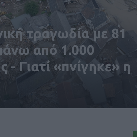
νική τραγωδία με 81
πάνω από 1.000
 - Γιατί «πνίγηκε» η