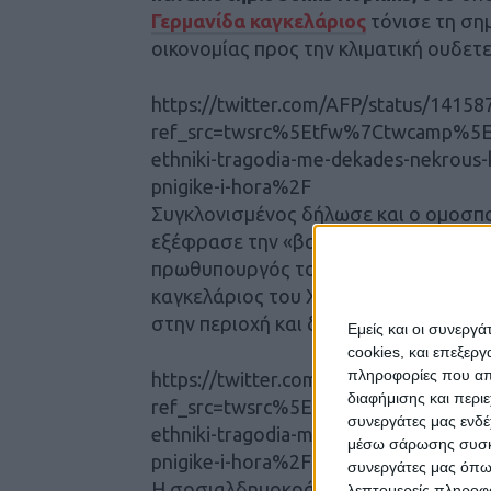
Γερμανίδα καγκελάριος
τόνισε τη ση
οικονομίας προς την κλιματική ουδετ
https://twitter.com/AFP/status/141
ref_src=twsrc%5Etfw%7Ctwcamp%5
ethniki-tragodia-me-dekades-nekrous
pnigike-i-hora%2F
Συγκλονισμένος δήλωσε και ο ομοσπ
εξέφρασε την «βαθύτατη συμπάθειά» τ
πρωθυπουργός του κρατιδίου της Βό
καγκελάριος του Χριστιανοδημοκρατ
στην περιοχή και δεσμεύθηκε να προ
Εμείς και οι συνεργ
cookies, και επεξε
πληροφορίες που απο
https://twitter.com/PMBreakingNews
διαφήμισης και περι
ref_src=twsrc%5Etfw%7Ctwcamp%5
συνεργάτες μας ενδέ
ethniki-tragodia-me-dekades-nekrous
μέσω σάρωσης συσκευ
pnigike-i-hora%2F
συνεργάτες μας όπω
Η σοσιαλδημοκράτης υποψήφια καγ
λεπτομερείς πληροφορ