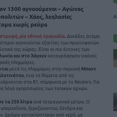
τον 1300 αγνοούμενοι – Αγώνας
ολιτών – Χάος, λεηλασίες
Α
τομα χωρίς ρεύμα
στροφή, μία εθνική τραγωδία
. Δεκάδες άτομα
σότεροι αγνοούνται εξαιτίας των πρωτοφανών
ικά της χώρας. Είναι οι πιο έντονες των
λωνία και στο Χάγκεν
καταγράφηκαν εικόνες
ικές πλημμύρες.
νται
μετά τις πλημμύρες στην περιοχή
Μπαντ
αλατινάτου
, ενώ τα θύματα από τις
νέρχονται στα 81, σύμφωνα με το Reuters. Για
νε λόγο εκπρόσωπος των τοπικών αρχών.
ε τα 250 λίτρα
ανά τετραγωνικό μέτρο. Ο
, υπερχείλισε, ξεριζώνοντας δένδρα και
. Δρόμοι κατακλύστηκαν από νερό, με