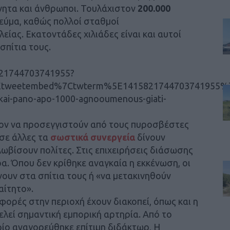
ητα και άνθρωποι. Τουλάχιστον
200.000
ρεύμα, καθώς πολλοί σταθμοί
ίας. Εκατοντάδες χιλιάδες είναι και αυτοί
σπίτια τους.
5821744703741955?
Etweetembed%7Ctwterm%5E1415821744703741955%7
-kai-pano-apo-1000-agnooumenous-giati-
τον να προσεγγιστούν από τους πυροσβέστες
 σε άλλες τα
σωστικά συνεργεία
δίνουν
βίσουν πολίτες. Στις επιχειρήσεις διάσωσης
α. Όπου δεν κρίθηκε αναγκαία η εκκένωση, οι
νουν στα σπίτια τους ή «να μετακινηθούν
αίτητο».
φορές στην περιοχή έχουν διακοπεί, όπως και η
ελεί σημαντική εμπορική αρτηρία. Από το
ίο αναγορεύθηκε επίτιμη διδάκτωρ, Η