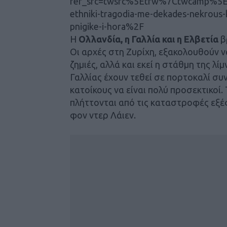
ref_src=twsrc%5Etfw%7Ctwcamp%5
ethniki-tragodia-me-dekades-nekrous
pnigike-i-hora%2F
Η
Ολλανδία, η Γαλλία και η Ελβετία
β
Οι αρχές στη Ζυρίχη, εξακολουθούν 
ζημιές, αλλά και εκεί η στάθμη της λί
Γαλλίας έχουν τεθεί σε πορτοκαλί συ
κατοίκους να είναι πολύ προσεκτικο
πλήττονται από τις καταστροφές εξ
φον ντερ Λάιεν.