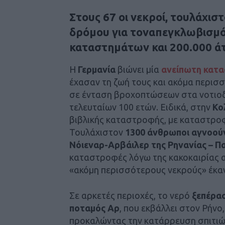
Στους 67 οι νεκροί, τουλάχισ
δρόμου για τοναπεγκλωβισμόπ
καταστημάτων και 200.000 ά
Η
Γερμανία
βιώνει μία
ανείπωτη κατα
έχασαν τη ζωή τους και ακόμα περισ
σε ένταση βροχοπτώσεων στα νοτιοδυτ
τελευταίων 100 ετών. Ειδικά, στην
Κο
βιβλικής καταστροφής, με καταστροφ
Τουλάχιστον
1300 άνθρωποι αγνοού
Νόιεναρ-Αρβάιλερ της Ρηνανίας – Π
καταστροφές λόγω της κακοκαιρίας α
«ακόμη περισσότερους νεκρούς» έκα
Σε αρκετές περιοχές, το νερό
ξεπέρασ
ποταμός Αρ
, που εκβάλλει στον Ρήνο
προκαλώντας την κατάρρευση σπιτιών