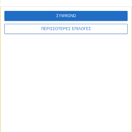
ΣΥΜΦΩΝΩ
ΠΕΡΙΣΣΟΤΕΡΕΣ ΕΠΙΛΟΓΕΣ
ΕΛΛΑΔΑ
Σύγκρουση ελικοπτέρων στην Ψάθα:
Νεκροί ένας Έλληνας και ένας Ρουμάνος,
δύο διασωθέντες