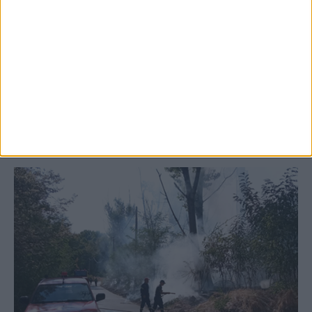
5 Αυγούστου 2026, 6:14 μμ
Παρανάλωμα του πυρός έγινε ΙΧ έξω από
το Μορφοβούνι, έσπευσε η Πυροσβεστική
(ΦΩΤΟ)
ΚΑΡΔΙΤΣΑ