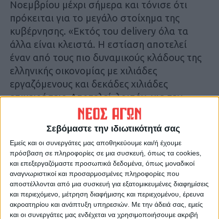
Νοεμβρίου μέχρι σήμερα και τόνισε ότι
πρόκειται για το μεγάλο στοίχημα της
κυβέρνησης. «Εκτός του delivery όλα τα
άλλα είναι κλειστά. Η εστίαση αποτελεί
έναν από τους πιο δυναμικούς κλάδους της
ελληνικής οικονομίας με χιλιάδες
εργαζόμενους και δεκάδες χιλιάδες
επιχειρήσεις. Αποτελεί, λοιπόν, για την
Κυβέρνηση πολύ μεγάλο στοίχημα οι
επιχειρήσεις μας να μπορέσουν να ανοίξουν
Σεβόμαστε την ιδιωτικότητά σας
και να λειτουργήσουν μετά την πανδημία
Εμείς και οι συνεργάτες μας αποθηκεύουμε και/ή έχουμε
και μετά από όλη αυτή τη ζημιά», σημείωσε.
πρόσβαση σε πληροφορίες σε μια συσκευή, όπως τα cookies,
Γεωργιάδης: Είμαστε προσανατολισμένοι
και επεξεργαζόμαστε προσωπικά δεδομένα, όπως μοναδικοί
αναγνωριστικοί και προσαρμοσμένες πληροφορίες που
στη δημιουργία των λαϊκών του 21ου αιώνα
αποστέλλονται από μια συσκευή για εξατομικευμένες διαφημίσεις
και περιεχόμενο, μέτρηση διαφήμισης και περιεχομένου, έρευνα
Αναφορικά με το ηλεκτρονικό εμπόριο στις
ακροατηρίου και ανάπτυξη υπηρεσιών.
Με την άδειά σας, εμείς
λαϊκές αγορές, ο Αδωνις Γεωργιάδης
και οι συνεργάτες μας ενδέχεται να χρησιμοποιήσουμε ακριβή