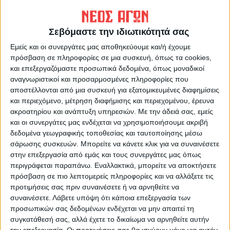
Σεβόμαστε την ιδιωτικότητά σας
Εμείς και οι συνεργάτες μας αποθηκεύουμε και/ή έχουμε
πρόσβαση σε πληροφορίες σε μια συσκευή, όπως τα cookies,
και επεξεργαζόμαστε προσωπικά δεδομένα, όπως μοναδικοί
αναγνωριστικοί και προσαρμοσμένες πληροφορίες που
αποστέλλονται από μια συσκευή για εξατομικευμένες διαφημίσεις
ΝΕΟΣ ΑΓΩΝ
και περιεχόμενο, μέτρηση διαφήμισης και περιεχομένου, έρευνα
https://neosagon.gr
ακροατηρίου και ανάπτυξη υπηρεσιών.
Με την άδειά σας, εμείς
και οι συνεργάτες μας ενδέχεται να χρησιμοποιήσουμε ακριβή
Η Αρχαιότερη Καθημερινή Πρωινή Εφημερίδα της Καρδίτσας
δεδομένα γεωγραφικής τοποθεσίας και ταυτοποίησης μέσω
σάρωσης συσκευών. Μπορείτε να κάνετε κλικ για να συναινέσετε
στην επεξεργασία από εμάς και τους συνεργάτες μας όπως
περιγράφεται παραπάνω. Εναλλακτικά, μπορείτε να αποκτήσετε
πρόσβαση σε πιο λεπτομερείς πληροφορίες και να αλλάξετε τις
προτιμήσεις σας πριν συναινέσετε ή να αρνηθείτε να
ΠΑΡΟΜΟΙΑ ΑΡΘΡΑ
συναινέσετε.
Λάβετε υπόψη ότι κάποια επεξεργασία των
προσωπικών σας δεδομένων ενδέχεται να μην απαιτεί τη
συγκατάθεσή σας, αλλά έχετε το δικαίωμα να αρνηθείτε αυτήν