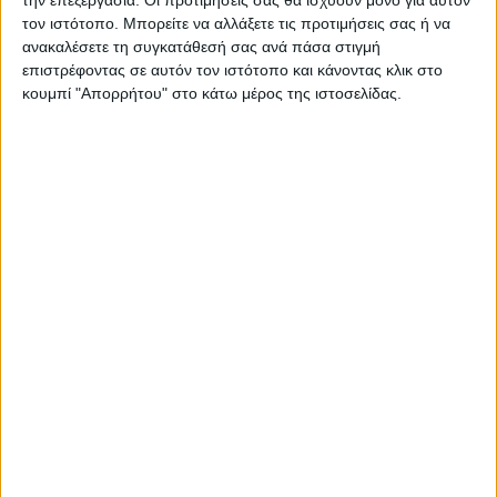
την επεξεργασία. Οι προτιμήσεις σας θα ισχύουν μόνο για αυτόν
τον ιστότοπο. Μπορείτε να αλλάξετε τις προτιμήσεις σας ή να
ανακαλέσετε τη συγκατάθεσή σας ανά πάσα στιγμή
επιστρέφοντας σε αυτόν τον ιστότοπο και κάνοντας κλικ στο
κουμπί "Απορρήτου" στο κάτω μέρος της ιστοσελίδας.
ΚΑΡΔΙΤΣΑ
Κρούσμα του ιού του Δυτικού Νείλου στην
Κυψέλη του Δήμου Σοφάδων - έκτακτοι
ψεκασμοί