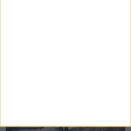
5 Αυγούστου 2026, 6:14 μμ
Παρανάλωμα του πυρός έγινε ΙΧ έξω από
το Μορφοβούνι, έσπευσε η Πυροσβεστική
(ΦΩΤΟ)
ΚΑΡΔΙΤΣΑ