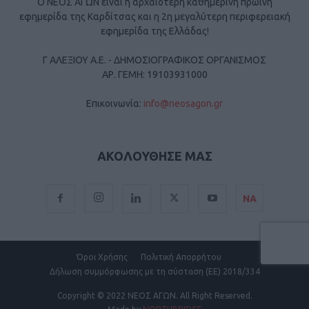
Ο ΝΕΟΣ ΑΓΩΝ είναι η αρχαιότερη καθημερινή πρωινή
εφημερίδα της Καρδίτσας και η 2η μεγαλύτερη περιφερειακή
εφημερίδα της Ελλάδας!
Γ ΑΛΕΞΙΟΥ Α.Ε. - ΔΗΜΟΣΙΟΓΡΑΦΙΚΟΣ ΟΡΓΑΝΙΣΜΟΣ
ΑΡ. ΓΕΜΗ: 19103931000
Επικοινωνία:
info@neosagon.gr
ΑΚΟΛΟΥΘΗΣΕ ΜΑΣ
ΝΑ
Όροι Χρήσης
Πολιτική Απορρήτου
Δήλωση συμμόρφωσης με τη σύσταση (ΕΕ) 2018/334
Copyright
© 2022 ΝΕΟΣ ΑΓΩΝ.
All Right Reserved.