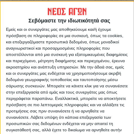
Κορωνοϊός: Ετσι θα γίνει ο
Ινδονησία: Έπεσε μετεωρίτης
εμβολιασμός -Σε 1.018 σημεία
στο σπίτι του και έβγαλε... 1,5
Σεβόμαστε την ιδιωτικότητά σας
σε όλη τη χώρα και με
εκατ. ευρώ!
ραντεβού
Εμείς και οι συνεργάτες μας αποθηκεύουμε και/ή έχουμε
πρόσβαση σε πληροφορίες σε μια συσκευή, όπως τα cookies,
και επεξεργαζόμαστε προσωπικά δεδομένα, όπως μοναδικοί
αναγνωριστικοί και προσαρμοσμένες πληροφορίες που
αποστέλλονται από μια συσκευή για εξατομικευμένες διαφημίσεις
και περιεχόμενο, μέτρηση διαφήμισης και περιεχομένου, έρευνα
ακροατηρίου και ανάπτυξη υπηρεσιών.
Με την άδειά σας, εμείς
και οι συνεργάτες μας ενδέχεται να χρησιμοποιήσουμε ακριβή
δεδομένα γεωγραφικής τοποθεσίας και ταυτοποίησης μέσω
σάρωσης συσκευών. Μπορείτε να κάνετε κλικ για να συναινέσετε
ΝΕΟΣ ΑΓΩΝ
στην επεξεργασία από εμάς και τους συνεργάτες μας όπως
https://neosagon.gr
περιγράφεται παραπάνω. Εναλλακτικά, μπορείτε να αποκτήσετε
Η Αρχαιότερη Καθημερινή Πρωινή Εφημερίδα της Καρδίτσας
πρόσβαση σε πιο λεπτομερείς πληροφορίες και να αλλάξετε τις
προτιμήσεις σας πριν συναινέσετε ή να αρνηθείτε να
συναινέσετε.
Λάβετε υπόψη ότι κάποια επεξεργασία των
προσωπικών σας δεδομένων ενδέχεται να μην απαιτεί τη
συγκατάθεσή σας, αλλά έχετε το δικαίωμα να αρνηθείτε αυτήν