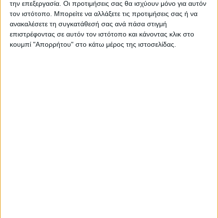
την επεξεργασία. Οι προτιμήσεις σας θα ισχύουν μόνο για αυτόν
ΠΑΡΟΜΟΙΑ ΑΡΘΡΑ
τον ιστότοπο. Μπορείτε να αλλάξετε τις προτιμήσεις σας ή να
ανακαλέσετε τη συγκατάθεσή σας ανά πάσα στιγμή
επιστρέφοντας σε αυτόν τον ιστότοπο και κάνοντας κλικ στο
κουμπί "Απορρήτου" στο κάτω μέρος της ιστοσελίδας.
ΚΑΡΔΙΤΣΑ
Στη ΜΕΘ του Νοσοκομείου Καρδίτσας
μετά από τσίμπημα οχιάς ένας 69χρονος