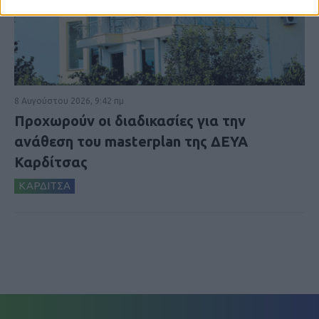
8 Αυγούστου 2026, 9:42 πμ
Προχωρούν οι διαδικασίες για την
ανάθεση του masterplan της ΔΕΥΑ
Καρδίτσας
ΚΑΡΔΙΤΣΑ