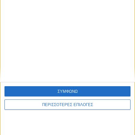
σε περιοχές του Δήμου Παλαμά (ΦΩΤΟ)
ΘΕΣΣΑΛΙΑ FM
ΑΚΟΥΣΤΕ ΖΩΝΤΑΝΑ
ΣΥΜΦΩΝΩ
ΠΕΡΙΣΣΟΤΕΡΕΣ ΕΠΙΛΟΓΕΣ
ΕΠΙΚΕΦΑΛΗΣ ΕΙΔΗΣΕΙΣ