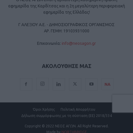
εφημερίδα της Καρδίτσας και η 2η μεγαλύτερη περιφερειακή
εφημερίδα της Ελλάδας!
Γ ΑΛΕΞΙΟΥ Α.Ε. - ΔΗΜΟΣΙΟΓΡΑΦΙΚΟΣ ΟΡΓΑΝΙΣΜΟΣ
ΑΡ. ΓΕΜΗ: 19103931000
Επικοινωνία:
info@neosagon.gr
ΑΚΟΛΟΥΘΗΣΕ ΜΑΣ
ΝΑ
Όροι Χρήσης
Πολιτική Απορρήτου
Δήλωση συμμόρφωσης με τη σύσταση (ΕΕ) 2018/334
Copyright
© 2022 ΝΕΟΣ ΑΓΩΝ.
All Right Reserved.
Made by
NORTHBRIDGE
.