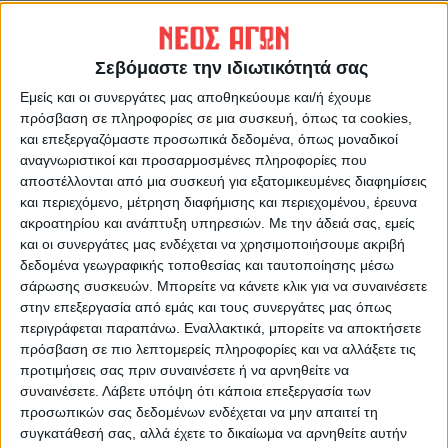
Να μην μετατραπεί η
Ζέστανε τις καρδιές μας η
Καρδίτσα σε πόλη του...
ΑΣΑ 2-0 στην Ευξεινούπολη
μεσαίωνα
στο πρώτο σημαδιακό ματς
Σεβόμαστε την ιδιωτικότητά σας
μετά την καταστροφή!
Εμείς και οι συνεργάτες μας αποθηκεύουμε και/ή έχουμε
πρόσβαση σε πληροφορίες σε μια συσκευή, όπως τα cookies,
και επεξεργαζόμαστε προσωπικά δεδομένα, όπως μοναδικοί
αναγνωριστικοί και προσαρμοσμένες πληροφορίες που
αποστέλλονται από μια συσκευή για εξατομικευμένες διαφημίσεις
και περιεχόμενο, μέτρηση διαφήμισης και περιεχομένου, έρευνα
ακροατηρίου και ανάπτυξη υπηρεσιών.
Με την άδειά σας, εμείς
και οι συνεργάτες μας ενδέχεται να χρησιμοποιήσουμε ακριβή
δεδομένα γεωγραφικής τοποθεσίας και ταυτοποίησης μέσω
Θεοδόσης Κατσάρας
σάρωσης συσκευών. Μπορείτε να κάνετε κλικ για να συναινέσετε
https://neosagon.gr
στην επεξεργασία από εμάς και τους συνεργάτες μας όπως
περιγράφεται παραπάνω. Εναλλακτικά, μπορείτε να αποκτήσετε
πρόσβαση σε πιο λεπτομερείς πληροφορίες και να αλλάξετε τις
προτιμήσεις σας πριν συναινέσετε ή να αρνηθείτε να
συναινέσετε.
Λάβετε υπόψη ότι κάποια επεξεργασία των
προσωπικών σας δεδομένων ενδέχεται να μην απαιτεί τη
συγκατάθεσή σας, αλλά έχετε το δικαίωμα να αρνηθείτε αυτήν
ΠΑΡΟΜΟΙΑ ΑΡΘΡΑ