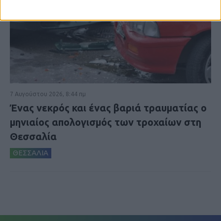
7 Αυγούστου 2026, 8:44 πμ
Ένας νεκρός και ένας βαριά τραυματίας ο
μηνιαίος απολογισμός των τροχαίων στη
Θεσσαλία
ΘΕΣΣΑΛΙΑ