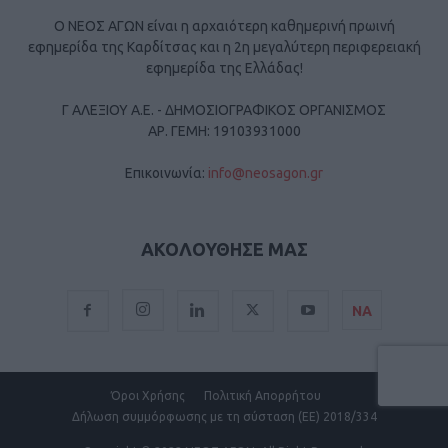
Ο ΝΕΟΣ ΑΓΩΝ είναι η αρχαιότερη καθημερινή πρωινή
εφημερίδα της Καρδίτσας και η 2η μεγαλύτερη περιφερειακή
εφημερίδα της Ελλάδας!
Γ ΑΛΕΞΙΟΥ Α.Ε. - ΔΗΜΟΣΙΟΓΡΑΦΙΚΟΣ ΟΡΓΑΝΙΣΜΟΣ
ΑΡ. ΓΕΜΗ: 19103931000
Επικοινωνία:
info@neosagon.gr
ΑΚΟΛΟΥΘΗΣΕ ΜΑΣ
ΝΑ
Όροι Χρήσης
Πολιτική Απορρήτου
Δήλωση συμμόρφωσης με τη σύσταση (ΕΕ) 2018/334