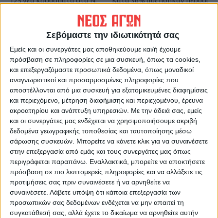
125 νέα κρούσματα στο Ν.
Κατά 36% αυξήθηκαν πέρυσι
Καρδίτσας - 19.509 σε όλη τη
τα τροχαία στο Ν. Καρδίτσας
χώρα
Σεβόμαστε την ιδιωτικότητά σας
Εμείς και οι συνεργάτες μας αποθηκεύουμε και/ή έχουμε
πρόσβαση σε πληροφορίες σε μια συσκευή, όπως τα cookies,
και επεξεργαζόμαστε προσωπικά δεδομένα, όπως μοναδικοί
αναγνωριστικοί και προσαρμοσμένες πληροφορίες που
αποστέλλονται από μια συσκευή για εξατομικευμένες διαφημίσεις
και περιεχόμενο, μέτρηση διαφήμισης και περιεχομένου, έρευνα
ακροατηρίου και ανάπτυξη υπηρεσιών.
Με την άδειά σας, εμείς
Θεοδόσης Κατσάρας
και οι συνεργάτες μας ενδέχεται να χρησιμοποιήσουμε ακριβή
δεδομένα γεωγραφικής τοποθεσίας και ταυτοποίησης μέσω
https://neosagon.gr
σάρωσης συσκευών. Μπορείτε να κάνετε κλικ για να συναινέσετε
στην επεξεργασία από εμάς και τους συνεργάτες μας όπως
περιγράφεται παραπάνω. Εναλλακτικά, μπορείτε να αποκτήσετε
πρόσβαση σε πιο λεπτομερείς πληροφορίες και να αλλάξετε τις
προτιμήσεις σας πριν συναινέσετε ή να αρνηθείτε να
συναινέσετε.
Λάβετε υπόψη ότι κάποια επεξεργασία των
ΠΑΡΟΜΟΙΑ ΑΡΘΡΑ
προσωπικών σας δεδομένων ενδέχεται να μην απαιτεί τη
συγκατάθεσή σας, αλλά έχετε το δικαίωμα να αρνηθείτε αυτήν