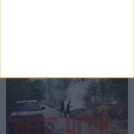
το Μορφοβούνι, έσπευσε η Πυροσβεστική
(ΦΩΤΟ)
ΚΑΡΔΙΤΣΑ