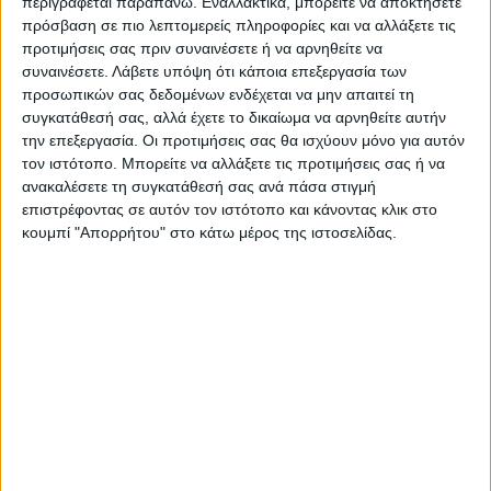
περιγράφεται παραπάνω. Εναλλακτικά, μπορείτε να αποκτήσετε
πρόσβαση σε πιο λεπτομερείς πληροφορίες και να αλλάξετε τις
προτιμήσεις σας πριν συναινέσετε ή να αρνηθείτε να
συναινέσετε.
Λάβετε υπόψη ότι κάποια επεξεργασία των
Ακολούθησε την εφημερίδα ΝΕΟΣ
προσωπικών σας δεδομένων ενδέχεται να μην απαιτεί τη
ΑΓΩΝ στο Google News!
συγκατάθεσή σας, αλλά έχετε το δικαίωμα να αρνηθείτε αυτήν
Όλες οι εξελίξεις στην περιοχή της
την επεξεργασία. Οι προτιμήσεις σας θα ισχύουν μόνο για αυτόν
Καρδίτσας και ευρύτερα της Θεσσαλίας
τον ιστότοπο. Μπορείτε να αλλάξετε τις προτιμήσεις σας ή να
ανακαλέσετε τη συγκατάθεσή σας ανά πάσα στιγμή
επιστρέφοντας σε αυτόν τον ιστότοπο και κάνοντας κλικ στο
κουμπί "Απορρήτου" στο κάτω μέρος της ιστοσελίδας.
ΠΡΟΗΓΟΥΜΕΝΟ ΑΡΘΡΟ
ΕΠΟΜΕΝΟ ΑΡΘΡΟ
Το υδροηλεκτρικό, ο
Δημοπρατείται άμεσα το
ανελκυστήρας πλοίων και ο
έργο ανακατασκευής του
Αχελώος
Δημοτικού Αθλητικού
Κέντρου Καρδίτσας