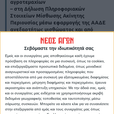
αγροτεμαχίων
– στη Δήλωση Πληροφοριακών
Στοιχείων Μίσθωσης Ακίνητης
Περιουσίας μέσω εφαρμογής της ΑΑΔΕ
ανεξαρτήτως μισθώματος και από
μηδενικό ποσό μίσθωσης, σύμφωνα μες
το χρονικό διάστημα μίσθωσης που
Σεβόμαστε την ιδιωτικότητά σας
προβλέπεται στο άρθρο 634 του
Εμείς και οι συνεργάτες μας αποθηκεύουμε και/ή έχουμε
Αστικού Κώδικα, σε περίπτωση
πρόσβαση σε πληροφορίες σε μια συσκευή, όπως τα cookies,
μισθωμένων αγροτεμαχίων. Κατά
και επεξεργαζόμαστε προσωπικά δεδομένα, όπως μοναδικοί
παρέκκλιση για το 2022 γίνονται δεκτά
αναγνωριστικοί και προσαρμοσμένες πληροφορίες που
και έντυπα μισθωτήρια που έχουν
αποστέλλονται από μια συσκευή για εξατομικευμένες διαφημίσεις
και περιεχόμενο, μέτρηση διαφήμισης και περιεχομένου, έρευνα
συναφθεί σε χρόνο πριν την έκδοση της
ακροατηρίου και ανάπτυξη υπηρεσιών.
Με την άδειά σας, εμείς
παρούσης και δεν έχει λήξει ακόμη η
και οι συνεργάτες μας ενδέχεται να χρησιμοποιήσουμε ακριβή
ισχύς τους…».
δεδομένα γεωγραφικής τοποθεσίας και ταυτοποίησης μέσω
σάρωσης συσκευών. Μπορείτε να κάνετε κλικ για να συναινέσετε
στην επεξεργασία από εμάς και τους συνεργάτες μας όπως
Τελευταίες Ειδήσεις Σήμερα